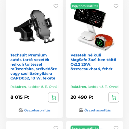
Ingyenes szállítás
Techsuit Premium
Vezeték nélküli
autós tartó vezeték
MagSafe 3az1-ben töltő
nélküli töltéssel
Qi2.2 25W,
műszerfalra, szélvédőre
összecsukható, fehér
vagy szellőzőnyílásra
CAPD032, 10 W, fekete
Raktáron
,
kedden 8. 11. Önnél
Raktáron
,
kedden 8. 11. Önnél
8 015 Ft
20 490 Ft
Összehasonlítás
Összehasonlítás
Ingyenes szállítás