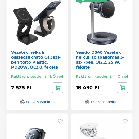
Vezeték nélküli
Yesido DS40 Vezeték
összecsukható Qi 3az1-
nélküli töltőállomás 3-
ben töltő Plastic,
az-1-ben, Qi2.2, 25 W,
PD20W, QC3.0, fekete
fekete
Raktáron
,
kedden 8. 11. Önnél
Raktáron
,
kedden 8. 11. Önnél
7 525 Ft
18 490 Ft
Összehasonlítás
Összehasonlítás