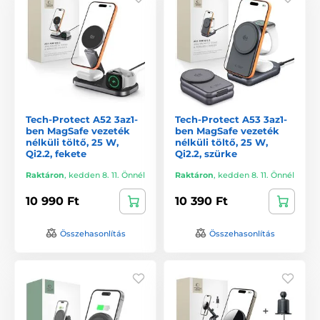
Tech-Protect A52 3az1-
Tech-Protect A53 3az1-
ben MagSafe vezeték
ben MagSafe vezeték
nélküli töltő, 25 W,
nélküli töltő, 25 W,
Qi2.2, fekete
Qi2.2, szürke
Raktáron
,
kedden 8. 11. Önnél
Raktáron
,
kedden 8. 11. Önnél
10 990 Ft
10 390 Ft
Összehasonlítás
Összehasonlítás