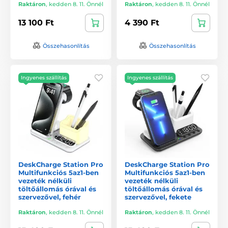
Raktáron
,
kedden 8. 11. Önnél
Raktáron
,
kedden 8. 11. Önnél
13 100 Ft
4 390 Ft
Összehasonlítás
Összehasonlítás
Ingyenes szállítás
Ingyenes szállítás
DeskCharge Station Pro
DeskCharge Station Pro
Multifunkciós 5az1-ben
Multifunkciós 5az1-ben
vezeték nélküli
vezeték nélküli
töltőállomás órával és
töltőállomás órával és
szervezővel, fehér
szervezővel, fekete
Raktáron
,
kedden 8. 11. Önnél
Raktáron
,
kedden 8. 11. Önnél