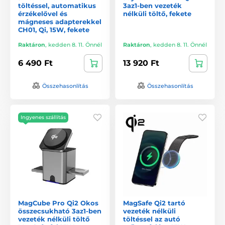
töltéssel, automatikus
3az1-ben vezeték
érzékelővel és
nélküli töltő, fekete
mágneses adapterekkel
CH01, Qi, 15W, fekete
Raktáron
,
kedden 8. 11. Önnél
Raktáron
,
kedden 8. 11. Önnél
6 490 Ft
13 920 Ft
Összehasonlítás
Összehasonlítás
Ingyenes szállítás
MagCube Pro Qi2 Okos
MagSafe Qi2 tartó
összecsukható 3az1-ben
vezeték nélküli
vezeték nélküli töltő
töltéssel az autó