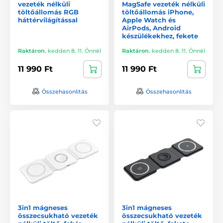
vezeték nélküli
MagSafe vezeték nélküli
töltőállomás RGB
töltőállomás iPhone,
háttérvilágítással
Apple Watch és
AirPods, Android
készülékekhez, fekete
Raktáron
,
kedden 8. 11. Önnél
Raktáron
,
kedden 8. 11. Önnél
11 990 Ft
11 990 Ft
Összehasonlítás
Összehasonlítás
3in1 mágneses
3in1 mágneses
összecsukható vezeték
összecsukható vezeték