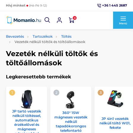
+36 1 445 2687
Hívj minket
(Hé-Pé 9-12)
0
Menü
Bevezetés
Tartozékok
Töltés
Vezeték nélküli töltők és töltőállomások
Vezeték nélküli töltők és
töltőállomások
Legkeresettebb termékek
JP tartó vezeték
360° 15W
nélküli töltéssel,
mágneses vezeték
JP 4in1 vezeték
automatikus
nélküli
nélküli töltő W01,
érzékelővel és
tapadókorongos
fekete
mágneses
telefontartó