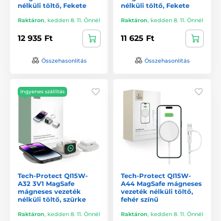
nélküli töltő, Fekete
nélküli töltő, Fekete
Raktáron
,
kedden 8. 11. Önnél
Raktáron
,
kedden 8. 11. Önnél
12 935 Ft
11 625 Ft
Összehasonlítás
Összehasonlítás
Ingyenes szállítás
Tech-Protect QI15W-
Tech-Protect QI15W-
A32 3V1 MagSafe
A44 MagSafe mágneses
mágneses vezeték
vezeték nélküli töltő,
nélküli töltő, szürke
fehér színű
Raktáron
,
kedden 8. 11. Önnél
Raktáron
,
kedden 8. 11. Önnél