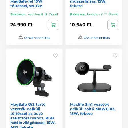
MagSafe-fel 15W
műszerfalára, 15W,
töltéssel, szürke
fekete
Raktáron
,
kedden 8. 11. Önnél
Raktáron
,
kedden 8. 11. Önnél
24 990 Ft
10 640 Ft
Összehasonlítás
Összehasonlítás
MagSafe Qi2 tartó
Maxlife 3in1 vezeték
vezeték nélküli
nélküli töltő MXWC-03,
töltéssel az autó
15W, fekete
szellőzőrácsához, RGB
háttérvilágítással, 15W,
ABS, fekete