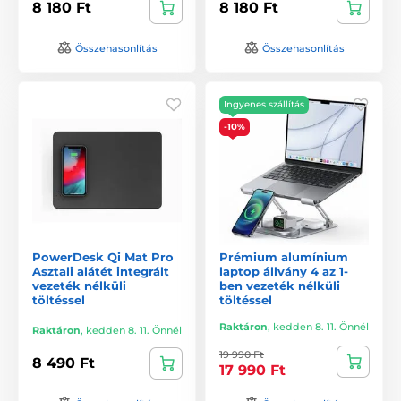
8 180 Ft
8 180 Ft
Összehasonlítás
Összehasonlítás
Ingyenes szállítás
-10%
PowerDesk Qi Mat Pro
Prémium alumínium
Asztali alátét integrált
laptop állvány 4 az 1-
vezeték nélküli
ben vezeték nélküli
töltéssel
töltéssel
Raktáron
,
kedden 8. 11. Önnél
Raktáron
,
kedden 8. 11. Önnél
19 990 Ft
8 490 Ft
17 990 Ft