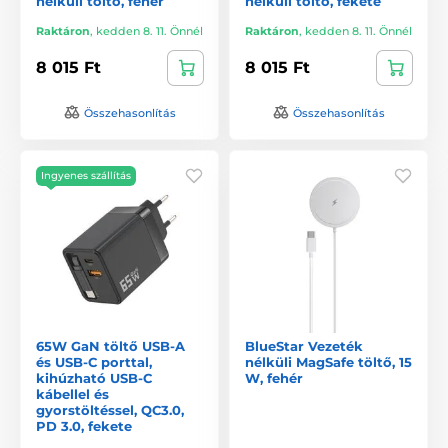
nélküli töltő, fehér
nélküli töltő, fekete
Raktáron
,
kedden 8. 11. Önnél
Raktáron
,
kedden 8. 11. Önnél
8 015 Ft
8 015 Ft
Összehasonlítás
Összehasonlítás
Ingyenes szállítás
65W GaN töltő USB-A
BlueStar Vezeték
és USB-C porttal,
nélküli MagSafe töltő, 15
kihúzható USB-C
W, fehér
kábellel és
gyorstöltéssel, QC3.0,
PD 3.0, fekete