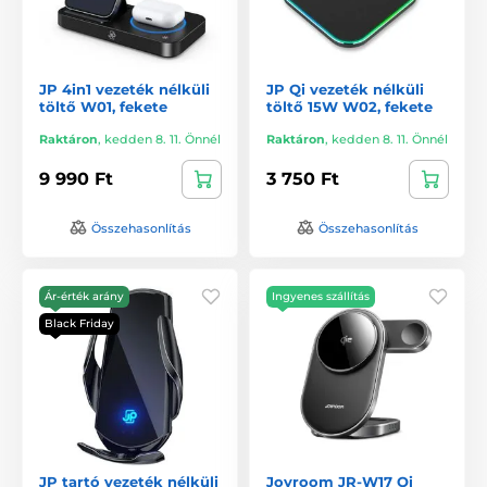
JP 4in1 vezeték nélküli
JP Qi vezeték nélküli
töltő W01, fekete
töltő 15W W02, fekete
Raktáron
,
kedden 8. 11. Önnél
Raktáron
,
kedden 8. 11. Önnél
9 990 Ft
3 750 Ft
Összehasonlítás
Összehasonlítás
Ár-érték arány
Ingyenes szállítás
Black Friday
JP tartó vezeték nélküli
Joyroom JR-W17 Qi