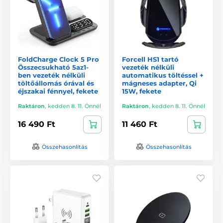
FoldCharge Clock 5 Pro
Forcell HS1 tartó
Összecsukható 5az1-
vezeték nélküli
ben vezeték nélküli
automatikus töltéssel +
töltőállomás órával és
mágneses adapter, Qi
éjszakai fénnyel, fekete
15W, fekete
Raktáron
,
kedden 8. 11. Önnél
Raktáron
,
kedden 8. 11. Önnél
16 490 Ft
11 460 Ft
Összehasonlítás
Összehasonlítás