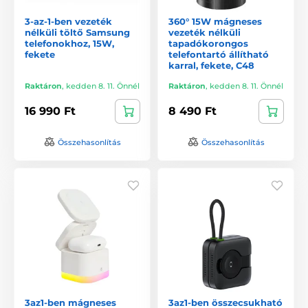
3-az-1-ben vezeték
360° 15W mágneses
nélküli töltő Samsung
vezeték nélküli
telefonokhoz, 15W,
tapadókorongos
fekete
telefontartó állítható
karral, fekete, C48
Raktáron
,
kedden 8. 11. Önnél
Raktáron
,
kedden 8. 11. Önnél
16 990 Ft
8 490 Ft
Összehasonlítás
Összehasonlítás
3az1-ben mágneses
3az1-ben összecsukható