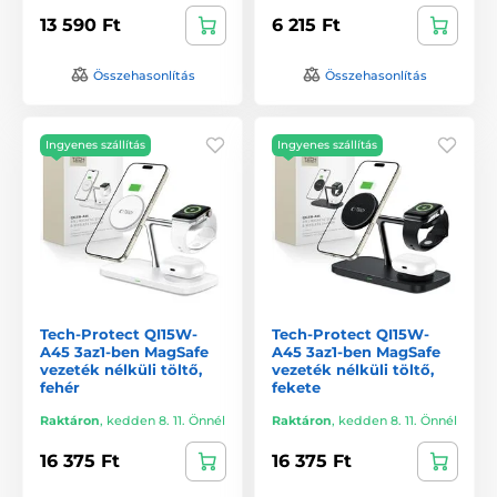
13 590 Ft
6 215 Ft
Összehasonlítás
Összehasonlítás
Ingyenes szállítás
Ingyenes szállítás
Tech-Protect QI15W-
Tech-Protect QI15W-
A45 3az1-ben MagSafe
A45 3az1-ben MagSafe
vezeték nélküli töltő,
vezeték nélküli töltő,
fehér
fekete
Raktáron
,
kedden 8. 11. Önnél
Raktáron
,
kedden 8. 11. Önnél
16 375 Ft
16 375 Ft