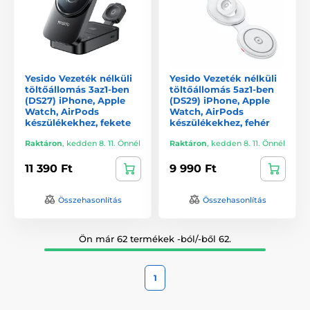
Yesido Vezeték nélküli
Yesido Vezeték nélküli
töltőállomás 3az1-ben
töltőállomás 5az1-ben
(DS27) iPhone, Apple
(DS29) iPhone, Apple
Watch, AirPods
Watch, AirPods
készülékekhez, fekete
készülékekhez, fehér
Raktáron
,
kedden 8. 11. Önnél
Raktáron
,
kedden 8. 11. Önnél
11 390 Ft
9 990 Ft
Összehasonlítás
Összehasonlítás
Ön már 62 termékek -ból/-ből 62.
1