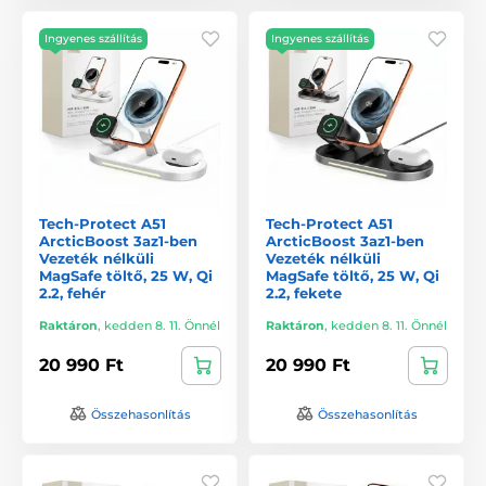
Ingyenes szállítás
Ingyenes szállítás
Tech-Protect A51
Tech-Protect A51
ArcticBoost 3az1-ben
ArcticBoost 3az1-ben
Vezeték nélküli
Vezeték nélküli
MagSafe töltő, 25 W, Qi
MagSafe töltő, 25 W, Qi
2.2, fehér
2.2, fekete
Raktáron
,
kedden 8. 11. Önnél
Raktáron
,
kedden 8. 11. Önnél
20 990 Ft
20 990 Ft
Összehasonlítás
Összehasonlítás