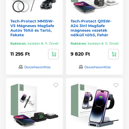
Tech-Protect MM15W-
Tech-Protect QI15W-
V5 Mágneses MagSafe
A24 3in1 MagSafe
Autós Töltő és Tartó,
mágneses vezeték
Fekete
nélküli töltő, Fehér
Raktáron
,
kedden 8. 11. Önnél
Raktáron
,
kedden 8. 11. Önnél
11 295 Ft
9 820 Ft
Összehasonlítás
Összehasonlítás