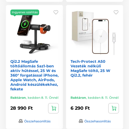
Ingyenes szállítás
Qi2.2 MagSafe
Tech-Protect A50
töltőállomás 5az1-ben
Vezeték nélküli
aktív hűtéssel, 25 W és
MagSafe töltő, 25 W
360° forgatással iPhone,
Qi2.2, fehér
Apple Watch, AirPods,
Android készülékekhez,
fekete
Raktáron
,
kedden 8. 11. Önnél
Raktáron
,
kedden 8. 11. Önnél
28 990 Ft
6 290 Ft
Összehasonlítás
Összehasonlítás