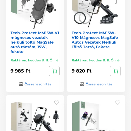
Tech-Protect MM15W-V1
Tech-Protect MM15W-
mágneses vezeték
V10 Mágneses MagSafe
nélküli töltő MagSafe
Autós Vezeték Nélküli
autó rácsára, 15W,
Töltő Tartó, Fekete
fekete
Raktáron
,
kedden 8. 11. Önnél
Raktáron
,
kedden 8. 11. Önnél
9 985 Ft
9 820 Ft
Összehasonlítás
Összehasonlítás