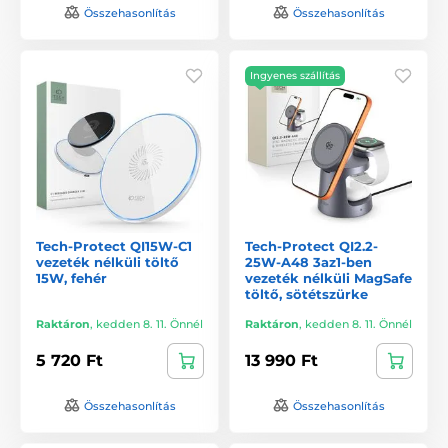
Összehasonlítás
Összehasonlítás
Ingyenes szállítás
Tech-Protect QI15W-C1
Tech-Protect QI2.2-
vezeték nélküli töltő
25W-A48 3az1-ben
15W, fehér
vezeték nélküli MagSafe
töltő, sötétszürke
Raktáron
,
kedden 8. 11. Önnél
Raktáron
,
kedden 8. 11. Önnél
5 720 Ft
13 990 Ft
Összehasonlítás
Összehasonlítás