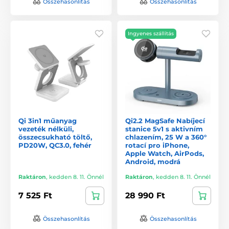
Összehasonlítás
Összehasonlítás
Ingyenes szállítás
Qi 3in1 műanyag
Qi2.2 MagSafe Nabíjecí
vezeték nélküli,
stanice 5v1 s aktivním
összecsukható töltő,
chlazením, 25 W a 360°
PD20W, QC3.0, fehér
rotací pro iPhone,
Apple Watch, AirPods,
Android, modrá
Raktáron
,
kedden 8. 11. Önnél
Raktáron
,
kedden 8. 11. Önnél
7 525 Ft
28 990 Ft
Összehasonlítás
Összehasonlítás