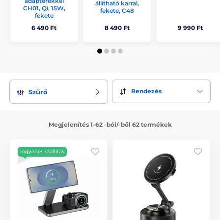
adapterekkel
állítható karral,
CH01, Qi, 15W,
fekete, C48
fekete
6 490 Ft
8 490 Ft
9 990 Ft
Rendezés
Szűrő
Megjelenítés 1-62 -ból/-ből 62 termékek
Ingyenes szállítás