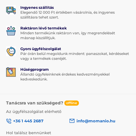
Ingyenes szállítás
Elegendő 12 000 Ft értékben vásárolnia, és ingyenes
szállításra tehet szert.
Raktáron lévő termékek
Minden termékünk raktáron van, így megrendelését
másnap kiszállítjuk.
Gyors ügyfélszolgálat
Pár órán belül megoldunk mindent: panaszokat, kérdéseket
vagy a termékek cseréjét.
Hűségprogram
Állandó ügyfeleinknek érdekes kedvezményekkel
kedveskedünk.
Tanácsra van szükséged?
offline
Az ügyfélszolgálat elérhető
+36 1 445 2687
info@momanio.hu
Hol találsz bennünket