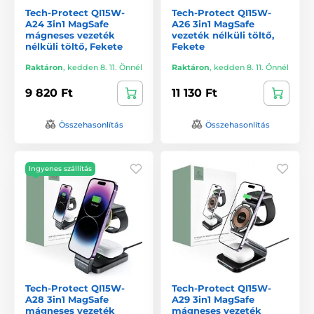
Tech-Protect QI15W-
Tech-Protect QI15W-
A24 3in1 MagSafe
A26 3in1 MagSafe
mágneses vezeték
vezeték nélküli töltő,
nélküli töltő, Fekete
Fekete
Raktáron
,
kedden 8. 11. Önnél
Raktáron
,
kedden 8. 11. Önnél
9 820 Ft
11 130 Ft
Összehasonlítás
Összehasonlítás
Ingyenes szállítás
Tech-Protect QI15W-
Tech-Protect QI15W-
A28 3in1 MagSafe
A29 3in1 MagSafe
mágneses vezeték
mágneses vezeték