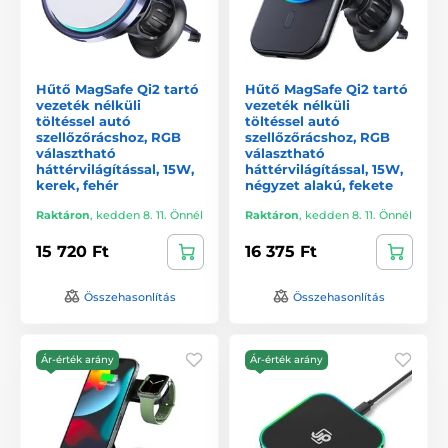
Hűtő MagSafe Qi2 tartó
Hűtő MagSafe Qi2 tartó
vezeték nélküli
vezeték nélküli
töltéssel autó
töltéssel autó
szellőzőrácshoz, RGB
szellőzőrácshoz, RGB
választható
választható
háttérvilágítással, 15W,
háttérvilágítással, 15W,
kerek, fehér
négyzet alakú, fekete
Raktáron
,
kedden 8. 11. Önnél
Raktáron
,
kedden 8. 11. Önnél
15 720 Ft
16 375 Ft
Összehasonlítás
Összehasonlítás
Ár-érték arány
Ár-érték arány