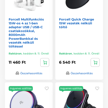
Forcell Multifunkciós
Forcell Quick Charge
15W-os 4 az 1-ben
15W vezeték nélküli
adapter USB / USB-C
töltő
csatlakozókkal,
8000mAh
PowerBankkal és
vezeték nélküli
töltéssel
Raktáron
,
kedden 8. 11. Önnél
Raktáron
,
kedden 8. 11. Önnél
11 460 Ft
6 540 Ft
Összehasonlítás
Összehasonlítás
Ingyenes szállítás
Ingyenes szállítás