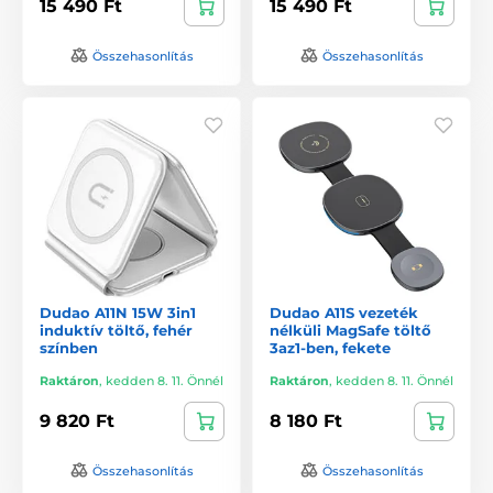
15 490 Ft
15 490 Ft
Összehasonlítás
Összehasonlítás
Dudao A11N 15W 3in1
Dudao A11S vezeték
induktív töltő, fehér
nélküli MagSafe töltő
színben
3az1-ben, fekete
Raktáron
,
kedden 8. 11. Önnél
Raktáron
,
kedden 8. 11. Önnél
9 820 Ft
8 180 Ft
Összehasonlítás
Összehasonlítás