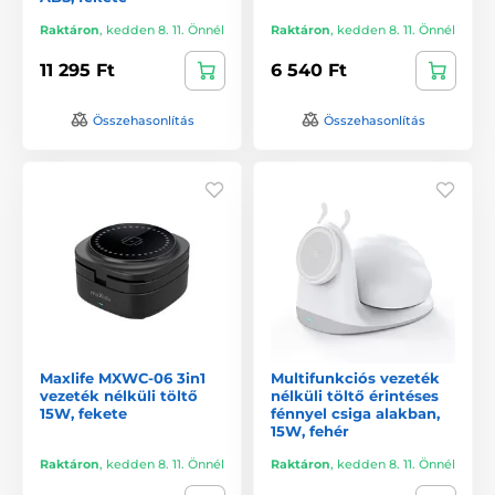
Raktáron
,
kedden 8. 11. Önnél
Raktáron
,
kedden 8. 11. Önnél
11 295 Ft
6 540 Ft
Összehasonlítás
Összehasonlítás
Maxlife MXWC-06 3in1
Multifunkciós vezeték
vezeték nélküli töltő
nélküli töltő érintéses
15W, fekete
fénnyel csiga alakban,
15W, fehér
Raktáron
,
kedden 8. 11. Önnél
Raktáron
,
kedden 8. 11. Önnél