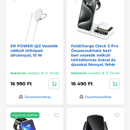
ER POWER Qi2 Vezeték
FoldCharge Clock 5 Pro
nélküli töltőpad
Összecsukható 5az1-
állvánnyal, 15 W
ben vezeték nélküli
töltőállomás órával és
éjszakai fénnyel, fehér
Raktáron
,
kedden 8. 11. Önnél
Raktáron
,
kedden 8. 11. Önnél
16 990 Ft
16 490 Ft
Összehasonlítás
Összehasonlítás
Ingyenes szállítás