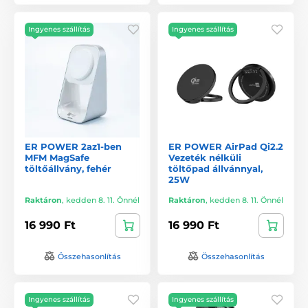
Ingyenes szállítás
Ingyenes szállítás
ER POWER 2az1-ben
ER POWER AirPad Qi2.2
MFM MagSafe
Vezeték nélküli
töltőállvány, fehér
töltőpad állvánnyal,
25W
Raktáron
,
kedden 8. 11. Önnél
Raktáron
,
kedden 8. 11. Önnél
16 990 Ft
16 990 Ft
Összehasonlítás
Összehasonlítás
Ingyenes szállítás
Ingyenes szállítás