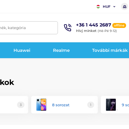
HUF
+36 1 445 2687
offline
mék, kategória
Hívj minket
(Hé-Pé 9-12)
Huawei
Realme
További márkák
okok
8 sorozat
9 s
3
1