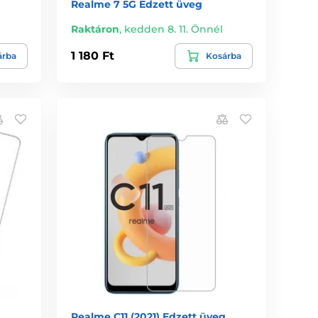
Realme 7 5G Edzett üveg
Raktáron
,
kedden 8. 11. Önnél
1 180 Ft
árba
Kosárba
Realme C11 (2021) Edzett üveg