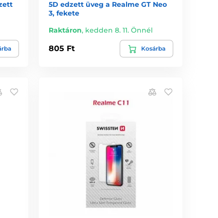
zett
5D edzett üveg a Realme GT Neo
3, fekete
Raktáron
,
kedden 8. 11. Önnél
805 Ft
árba
Kosárba