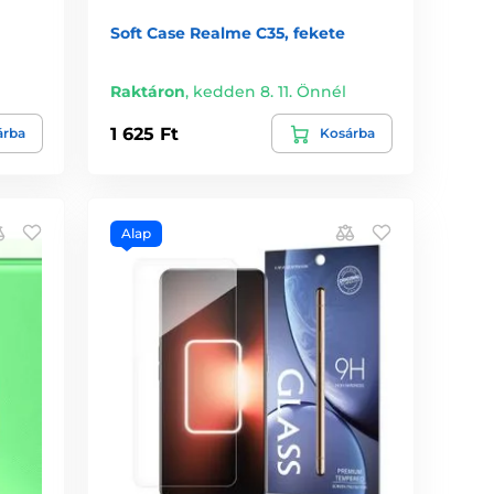
Soft Case Realme C35, fekete
Raktáron
,
kedden 8. 11. Önnél
1 625 Ft
árba
Kosárba
Alap