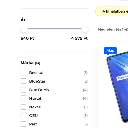
A kínálatban 
Ár
Megjelenítés 1-4
640 Ft
4 575 Ft
Alap
Márka
(13)
Bestsuit
(3)
BlueStar
(2)
Dux Ducis
(4)
Hurtel
(4)
Nexeri
(1)
OEM
(3)
Part
(5)