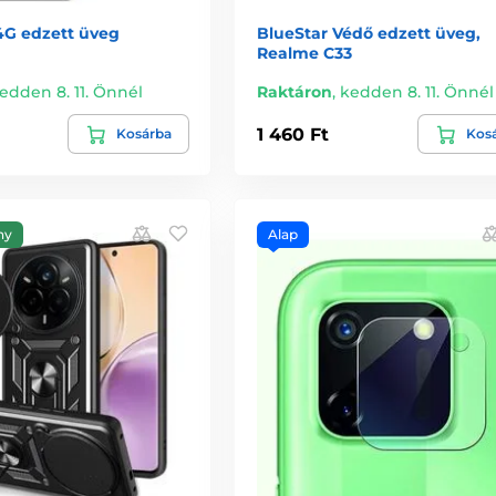
4G edzett üveg
BlueStar Védő edzett üveg,
Realme C33
edden 8. 11. Önnél
Raktáron
,
kedden 8. 11. Önnél
1 460 Ft
Kosárba
Kos
ny
Alap