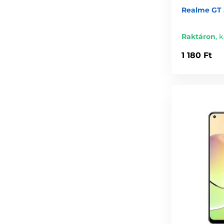
Realme GT 
Raktáron
,
k
1 180 Ft