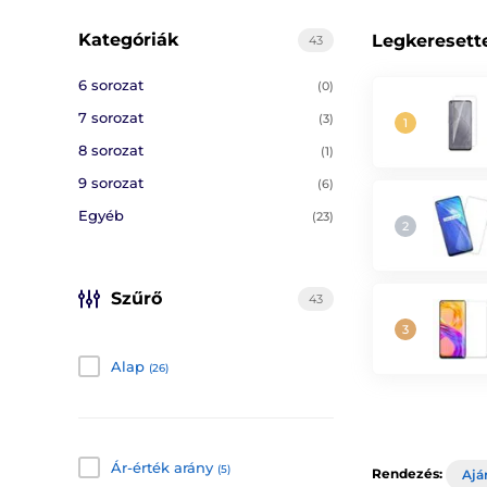
Kategóriák
Legkeresett
43
6 sorozat
(0)
7 sorozat
(3)
8 sorozat
(1)
9 sorozat
(6)
Egyéb
(23)
Szűrő
43
Alap
(26)
Ár-érték arány
(5)
Rendezés:
Ajá