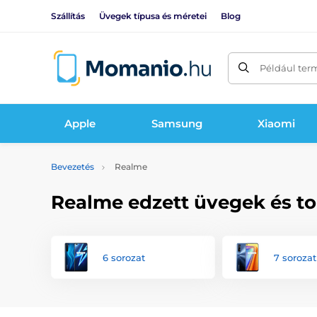
Szállítás
Üvegek típusa és méretei
Blog
Például ter
Apple
Samsung
Xiaomi
Bevezetés
Realme
Realme edzett üvegek és t
6 sorozat
7 sorozat