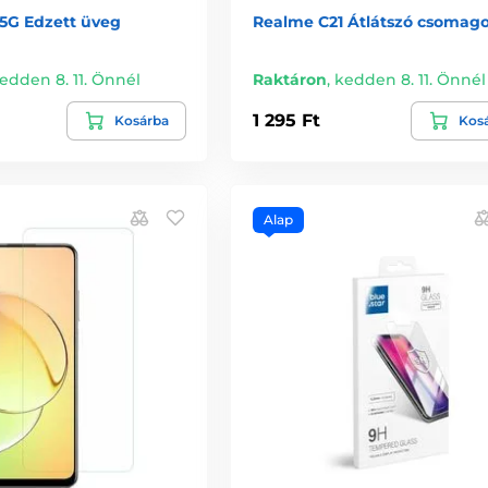
5G Edzett üveg
Realme C21 Átlátszó csomago
edden 8. 11. Önnél
Raktáron
,
kedden 8. 11. Önnél
1 295 Ft
Kosárba
Kos
Alap