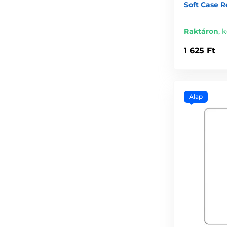
Soft Case R
Raktáron
,
k
1 625 Ft
Alap