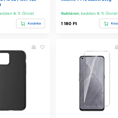
g
edden 8. 11. Önnél
Raktáron
,
kedden 8. 11. Önnél
1 180 Ft
Kosárba
Kos