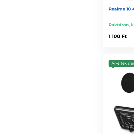
Realme 10 
Raktáron
,
k
1 100 Ft
Ár-érték ará