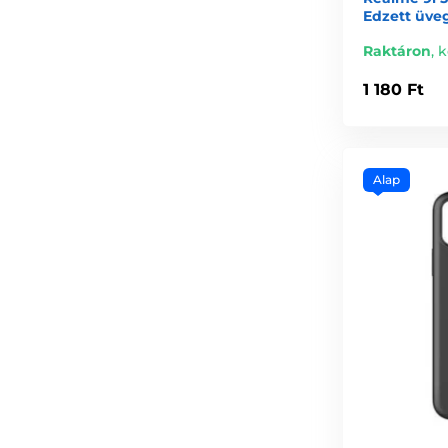
Edzett üve
Raktáron
,
k
1 180 Ft
Alap