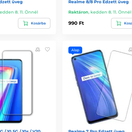
dzett üveg
Realme 8/8 Pro Edzett üveg
edden 8. 11. Önnél
Raktáron
,
kedden 8. 11. Önnél
990 Ft
Kosárba
Kos
Alap
 / 10 5G / 10s / V20
Realme 7 Pro Edzett üveg