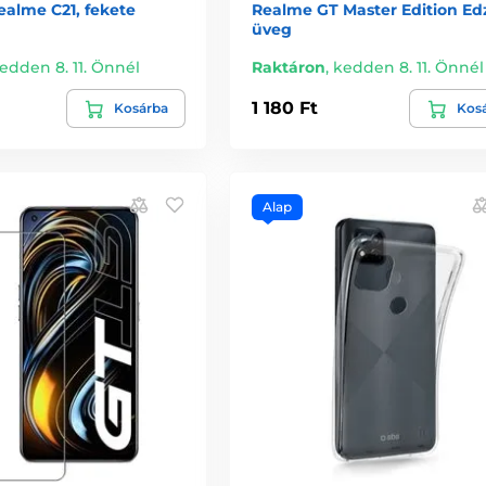
ealme C21, fekete
Realme GT Master Edition Ed
üveg
edden 8. 11. Önnél
Raktáron
,
kedden 8. 11. Önnél
1 180 Ft
Kosárba
Kos
Alap