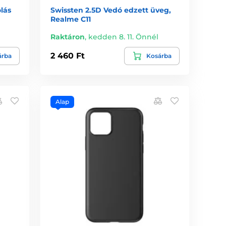
lás
Swissten 2.5D Vedó edzett üveg,
Realme C11
Raktáron
,
kedden 8. 11. Önnél
2 460 Ft
árba
Kosárba
Alap