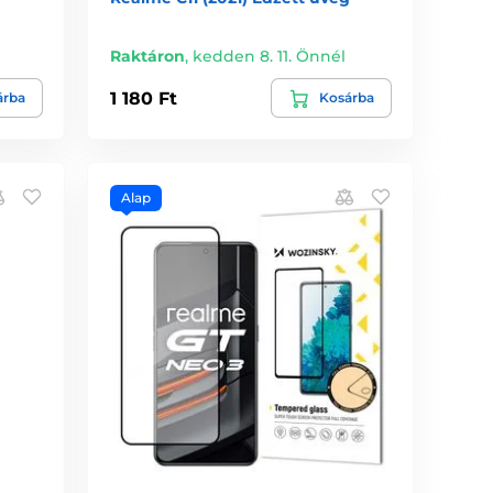
Raktáron
,
kedden 8. 11. Önnél
1 180 Ft
árba
Kosárba
Alap