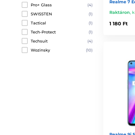
Realme 7 E
Pro+ Glass
(4)
Raktáron
,
k
SWISSTEN
(1)
Tactical
(1)
1 180 Ft
Tech-Protect
(1)
Techsuit
(4)
Wozinsky
(10)
Realme 9i 5G