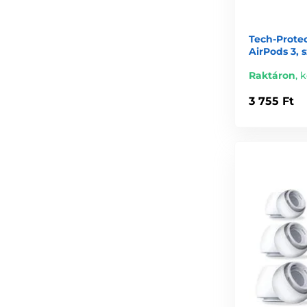
Tech-Protec
AirPods 3, 
Raktáron
,
k
3 755 Ft