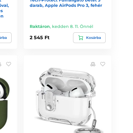
val,
darab, Apple AirPods Pro 3, fehér
és
en
Raktáron
,
kedden 8. 11. Önnél
2 545 Ft
árba
Kosárba