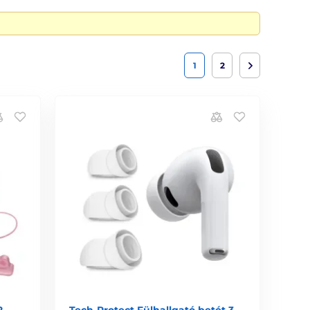
1
2
2
Tech-Protect Fülhallgató betét 3