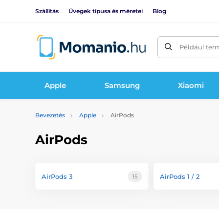
Szállítás
Üvegek típusa és méretei
Blog
Például ter
Apple
Samsung
Xiaomi
Bevezetés
Apple
AirPods
AirPods
AirPods 3
AirPods 1 / 2
15