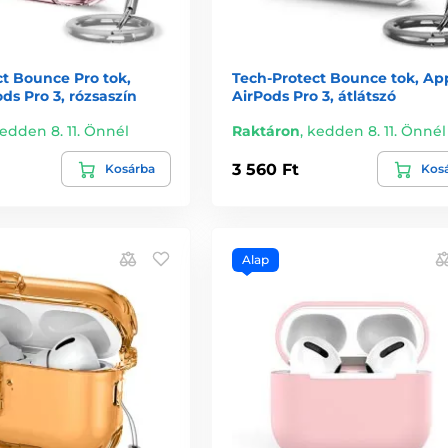
t Bounce Pro tok,
Tech-Protect Bounce tok, Ap
ds Pro 3, rózsaszín
AirPods Pro 3, átlátszó
edden 8. 11. Önnél
Raktáron
,
kedden 8. 11. Önnél
3 560 Ft
Kosárba
Kos
Alap