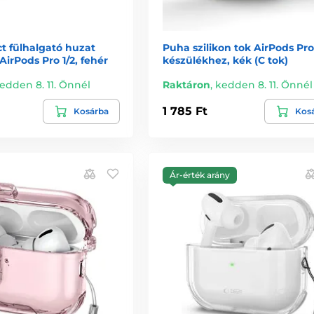
t fülhalgató huzat
Puha szilikon tok AirPods Pro
AirPods Pro 1/2, fehér
készülékhez, kék (C tok)
edden 8. 11. Önnél
Raktáron
,
kedden 8. 11. Önnél
1 785 Ft
Kosárba
Kos
Ár-érték arány