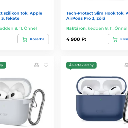
t szilikon tok, Apple
Tech-Protect Slim Hook tok, 
 3, fekete
AirPods Pro 3, zöld
edden 8. 11. Önnél
Raktáron
,
kedden 8. 11. Önnél
4 900 Ft
Kosárba
Kos
ny
Ár-érték arány