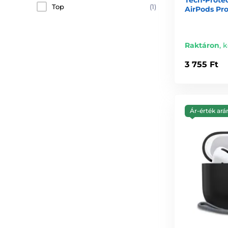
Top
(1)
AirPods Pro
Raktáron
,
k
3 755 Ft
Ár-érték ará