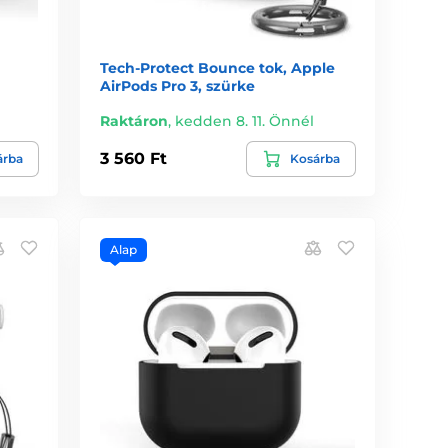
Tech-Protect Bounce tok, Apple
AirPods Pro 3, szürke
Raktáron
,
kedden 8. 11. Önnél
3 560 Ft
árba
Kosárba
Alap