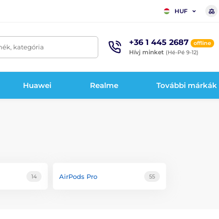
HUF
+36 1 445 2687
offline
mék, kategória
Hívj minket
(Hé-Pé 9-12)
Huawei
Realme
További márkák
AirPods Pro
14
55