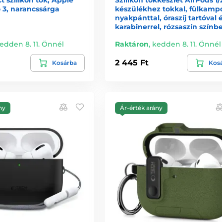
 3, narancssárga
készülékhez tokkal, fülkampó
nyakpánttal, óraszíj tartóval 
karabinerrel, rózsaszín színb
edden 8. 11. Önnél
Raktáron
,
kedden 8. 11. Önnél
2 445 Ft
Kosárba
Kos
ny
Ár-érték arány