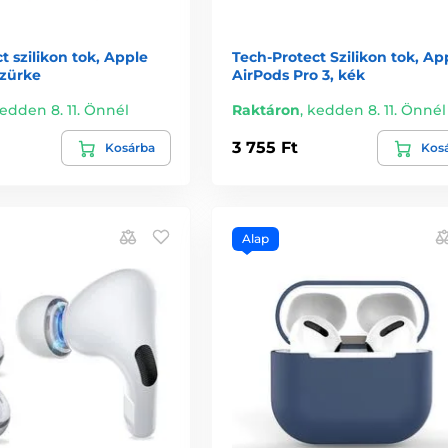
t szilikon tok, Apple
Tech-Protect Szilikon tok, Ap
szürke
AirPods Pro 3, kék
edden 8. 11. Önnél
Raktáron
,
kedden 8. 11. Önnél
3 755 Ft
Kosárba
Kos
Alap