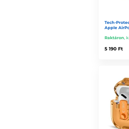
Tech-Protec
Apple AirPo
Raktáron
,
k
5 190 Ft