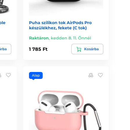
ple
Puha szilikon tok AirPods Pro
készülékhez, fekete (C tok)
Raktáron
,
kedden 8. 11. Önnél
1 785 Ft
árba
Kosárba
Alap