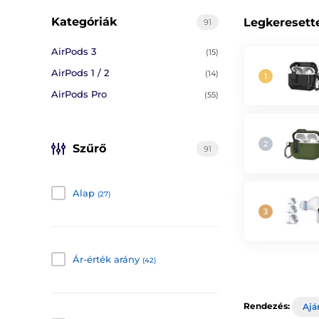
Kategóriák
Legkeresett
91
AirPods 3
(15)
AirPods 1 / 2
(14)
AirPods Pro
(55)
Szűrő
91
Alap
(27)
Ár-érték arány
(42)
Rendezés:
Ajá