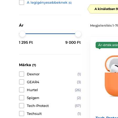
A legigényesebbeknek
(6)
A kínálatban 
Ár
Megjelenítés 1-7
1 295 Ft
9 000 Ft
Ár-érték ará
Márka
(7)
Dexnor
(1)
GEAR4
(3)
Hurtel
(26)
Spigen
(2)
Tech-Protect
(57)
Techsuit
(1)
Tech-Protec