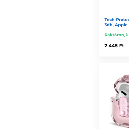
Tech-Protec
3db, Apple 
Raktáron
,
k
2 445 Ft