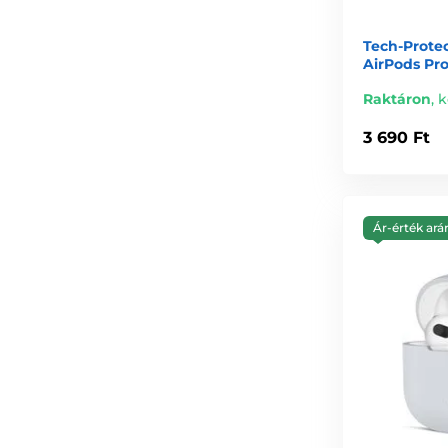
Tech-Protec
AirPods Pro
Raktáron
,
k
3 690 Ft
Ár-érték ará