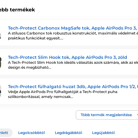
ebb termékek
Tech-Protect Carbonox MagSafe tok, Apple AirPods Pro 3,
A stílusos Carbonox tok robusztus konstrukciót, maximális védelmet 
praktikus funkciókat egyesít.…
Tech-Protect Slim Hook tok, Apple AirPods Pro 3, zöld
A Tech-Protect Slim Hook tok ideális választás azok számára, akik az e
design és megbízható…
Tech-Protect fülhalgató huzat 3db, Apple AirPods Pro 1/2, 
Védje Apple AirPods Pro fülhallgatóját a Tech-Protect puha
szilikonborítással, amely nemcsak…
Több termék megjelenítése
nlott
Legolcsóbbtól
Legdrágábbtól
Legújabbtól