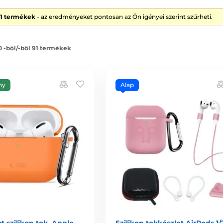
91 termékek
- az eredményeket pontosan az Ön igényei szerint szűrheti.
0 -ból/-ből 91 termékek
ny
Alap
t szilikon tok, Apple
Szilikon tokkészlet AirPods 1/