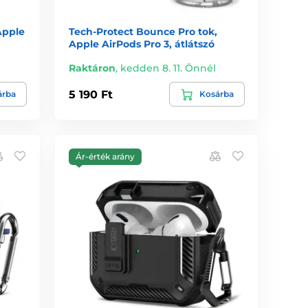
Apple
Tech-Protect Bounce Pro tok,
Apple AirPods Pro 3, átlátszó
Raktáron
,
kedden 8. 11. Önnél
5 190 Ft
árba
Kosárba
Ár-érték arány