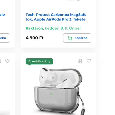
ple
Tech-Protect Carbonox MagSafe
tok, Apple AirPods Pro 3, fekete
Raktáron
,
kedden 8. 11. Önnél
4 900 Ft
árba
Kosárba
Ár-érték arány