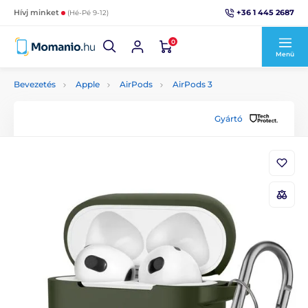
+36 1 445 2687
Hívj minket
(Hé-Pé 9-12)
0
Menü
Bevezetés
Apple
AirPods
AirPods 3
Gyártó