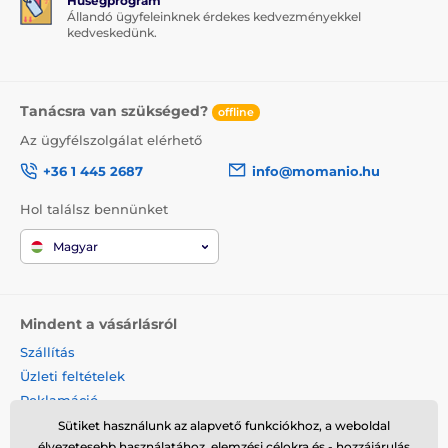
Hűségprogram
Állandó ügyfeleinknek érdekes kedvezményekkel
kedveskedünk.
Tanácsra van szükséged?
offline
Az ügyfélszolgálat elérhető
+36 1 445 2687
info@momanio.hu
Hol találsz bennünket
Magyar
Mindent a vásárlásról
Szállítás
Üzleti feltételek
Reklamáció
Termék visszaküldése
Sütiket használunk az alapvető funkciókhoz, a weboldal
élvezetesebb használatához, elemzési célokra és - hozzájárulás