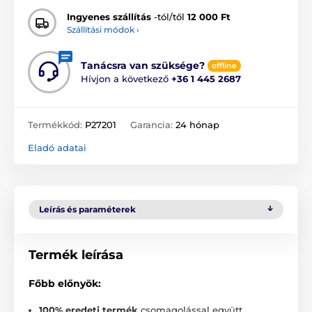
Ingyenes szállítás
-tól/től
12 000 Ft
Szállítási módok ›
Tanácsra van szüksége?
offline
Hívjon a következő
+36 1 445 2687
Termékkód:
P27201
Garancia:
24 hónap
Eladó adatai
Leírás és paraméterek
Termék leírása
Főbb előnyök:
100% eredeti termék
csomagolással együtt