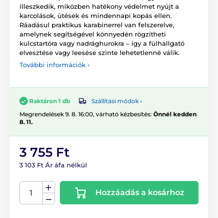
illeszkedik, miközben hatékony védelmet nyújt a
karcolások, ütések és mindennapi kopás ellen.
Ráadásul praktikus karabinerrel van felszerelve,
amelynek segítségével könnyedén rögzítheti
kulcstartóra vagy nadrághurokra – így a fülhallgató
elvesztése vagy leesése szinte lehetetlenné válik.
További információk ›
Szállítási módok ›
Raktáron 1 db
Megrendelések 9. 8. 16:00, várható kézbesítés:
Önnél kedden
8. 11.
3 755 Ft
3 103 Ft Ár áfa nélkül
Hozzáadás a kosárhoz