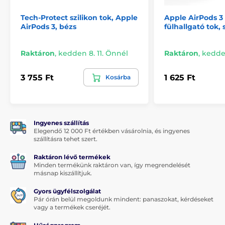
Tech-Protect szilikon tok, Apple
Apple AirPods 3 
AirPods 3, bézs
fülhallgató tok, 
Raktáron
,
kedden 8. 11. Önnél
Raktáron
,
kedden
3 755 Ft
1 625 Ft
Kosárba
Ingyenes szállítás
Elegendő 12 000 Ft értékben vásárolnia, és ingyenes
szállításra tehet szert.
Raktáron lévő termékek
Minden termékünk raktáron van, így megrendelését
másnap kiszállítjuk.
Gyors ügyfélszolgálat
Pár órán belül megoldunk mindent: panaszokat, kérdéseket
vagy a termékek cseréjét.