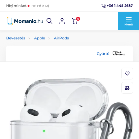
+36 1 445 2687
Hívj minket
(Hé-Pé 9-12)
0
Menü
Bevezetés
Apple
AirPods
Gyártó