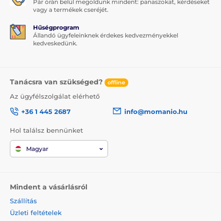
Pár órán belül megoldunk mindent: panaszokat, kérdéseket
vagy a termékek cseréjét.
Hűségprogram
Állandó ügyfeleinknek érdekes kedvezményekkel
kedveskedünk.
Tanácsra van szükséged?
offline
Az ügyfélszolgálat elérhető
+36 1 445 2687
info@momanio.hu
Hol találsz bennünket
Magyar
Mindent a vásárlásról
Szállítás
Üzleti feltételek