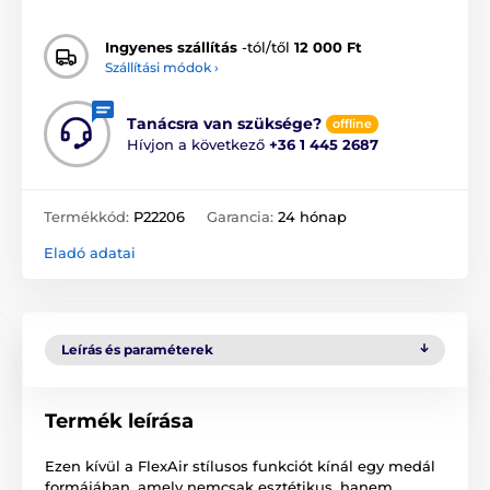
Ingyenes szállítás
-tól/től
12 000 Ft
Szállítási módok ›
Tanácsra van szüksége?
offline
Hívjon a következő
+36 1 445 2687
Termékkód:
P22206
Garancia:
24 hónap
Eladó adatai
Leírás és paraméterek
Termék leírása
Ezen kívül a FlexAir stílusos funkciót kínál egy medál
formájában, amely nemcsak esztétikus, hanem