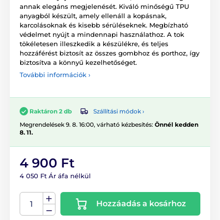
annak elegáns megjelenését. Kiváló minőségű TPU
anyagból készült, amely ellenáll a kopásnak,
karcolásoknak és kisebb sérüléseknek. Megbízható
védelmet nyújt a mindennapi használathoz. A tok
tökéletesen illeszkedik a készülékre, és teljes
hozzáférést biztosít az összes gombhoz és porthoz, így
biztosítva a könnyű kezelhetőséget.
További információk ›
Szállítási módok ›
Raktáron 2 db
Megrendelések 9. 8. 16:00, várható kézbesítés:
Önnél kedden
8. 11.
4 900 Ft
4 050 Ft Ár áfa nélkül
Hozzáadás a kosárhoz