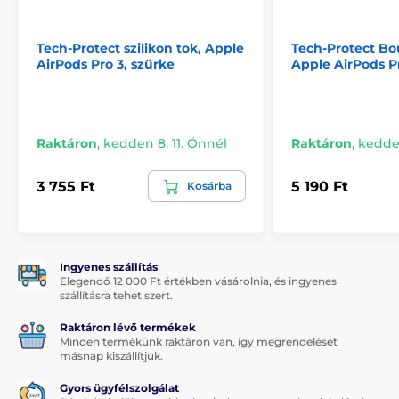
Tech-Protect szilikon tok, Apple
Tech-Protect Bo
AirPods Pro 3, szürke
Apple AirPods Pr
Raktáron
,
kedden 8. 11. Önnél
Raktáron
,
kedden
3 755 Ft
5 190 Ft
Kosárba
Ingyenes szállítás
Elegendő 12 000 Ft értékben vásárolnia, és ingyenes
szállításra tehet szert.
Raktáron lévő termékek
Minden termékünk raktáron van, így megrendelését
másnap kiszállítjuk.
Gyors ügyfélszolgálat