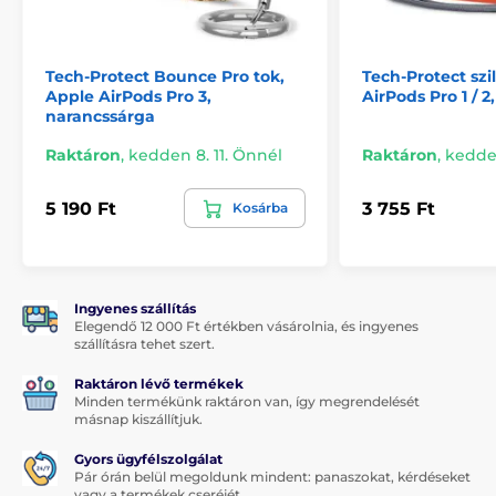
Tech-Protect Bounce Pro tok,
Tech-Protect szi
Apple AirPods Pro 3,
AirPods Pro 1 / 
narancssárga
Raktáron
,
kedden 8. 11. Önnél
Raktáron
,
kedden
5 190 Ft
3 755 Ft
Kosárba
Ingyenes szállítás
Elegendő 12 000 Ft értékben vásárolnia, és ingyenes
szállításra tehet szert.
Raktáron lévő termékek
Minden termékünk raktáron van, így megrendelését
másnap kiszállítjuk.
Gyors ügyfélszolgálat
Pár órán belül megoldunk mindent: panaszokat, kérdéseket
vagy a termékek cseréjét.