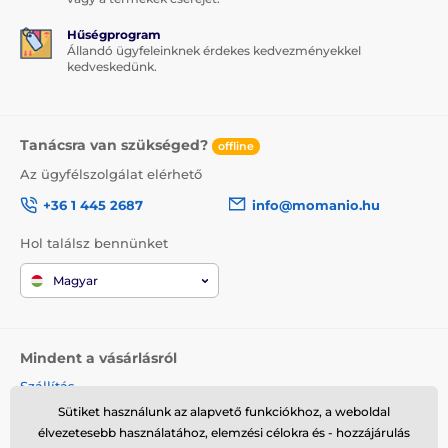
Hűségprogram
Állandó ügyfeleinknek érdekes kedvezményekkel
kedveskedünk.
Tanácsra van szükséged?
offline
Az ügyfélszolgálat elérhető
+36 1 445 2687
info@momanio.hu
Hol találsz bennünket
Magyar
Mindent a vásárlásról
Szállítás
Üzleti feltételek
Sütiket használunk az alapvető funkciókhoz, a weboldal
élvezetesebb használatához, elemzési célokra és - hozzájárulás
Reklamáció