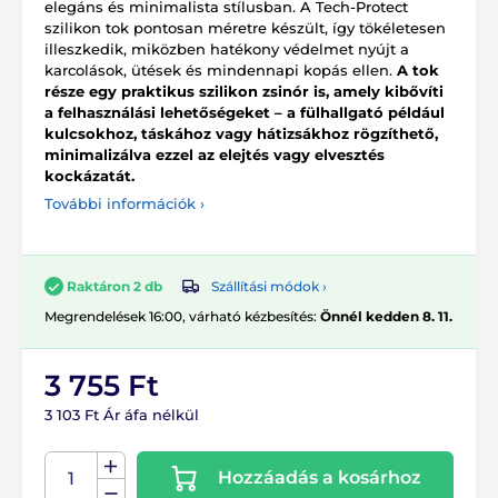
elegáns és minimalista stílusban. A Tech-Protect
szilikon tok pontosan méretre készült, így tökéletesen
illeszkedik, miközben hatékony védelmet nyújt a
karcolások, ütések és mindennapi kopás ellen.
A tok
része egy praktikus szilikon zsinór is, amely kibővíti
a felhasználási lehetőségeket – a fülhallgató például
kulcsokhoz, táskához vagy hátizsákhoz rögzíthető,
minimalizálva ezzel az elejtés vagy elvesztés
kockázatát.
További információk ›
Szállítási módok ›
Raktáron 2 db
Megrendelések 16:00, várható kézbesítés:
Önnél kedden 8. 11.
3 755 Ft
3 103 Ft Ár áfa nélkül
Hozzáadás a kosárhoz