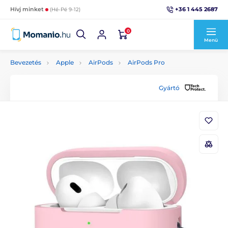
+36 1 445 2687
Hívj minket
(Hé-Pé 9-12)
0
Menü
Bevezetés
Apple
AirPods
AirPods Pro
Gyártó