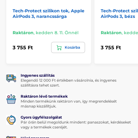
Tech-Protect szilikon tok, Apple
Tech-Protect szi
AirPods 3, narancssárga
AirPods 3, bézs
Raktáron
,
kedden 8. 11. Önnél
Raktáron
,
kedden
3 755 Ft
3 755 Ft
Kosárba
Ingyenes szállítás
Elegendő 12 000 Ft értékben vásárolnia, és ingyenes
szállításra tehet szert.
Raktáron lévő termékek
Minden termékünk raktáron van, így megrendelését
másnap kiszállítjuk.
Gyors ügyfélszolgálat
Pár órán belül megoldunk mindent: panaszokat, kérdéseket
vagy a termékek cseréjét.