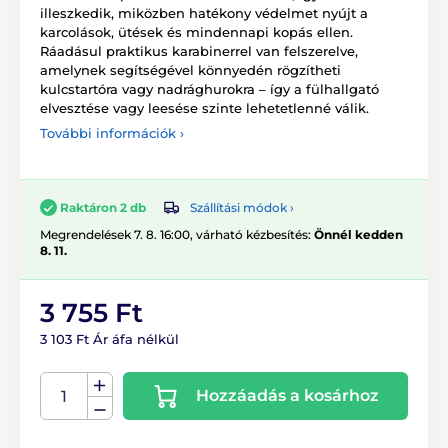
illeszkedik, miközben hatékony védelmet nyújt a
karcolások, ütések és mindennapi kopás ellen.
Ráadásul praktikus karabinerrel van felszerelve,
amelynek segítségével könnyedén rögzítheti
kulcstartóra vagy nadrághurokra – így a fülhallgató
elvesztése vagy leesése szinte lehetetlenné válik.
További információk ›
Szállítási módok ›
Raktáron 2 db
Megrendelések 7. 8. 16:00, várható kézbesítés:
Önnél kedden
8. 11.
3 755 Ft
3 103 Ft Ár áfa nélkül
Hozzáadás a kosárhoz