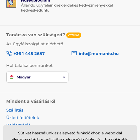
Hűségprogram
Állandó ügyfeleinknek érdekes kedvezményekkel
kedveskedünk.
Tanácsra van szükséged?
offline
Az ügyfélszolgálat elérhető
+36 1 445 2687
info@momanio.hu
Hol találsz bennünket
Magyar
Mindent a vásárlásról
Szállítás
Üzleti feltételek
Reklamáció
Termék visszaküldése
Sütiket használunk az alapvető funkciókhoz, a weboldal
élvezetesebb használatához, elemzési célokra és - hozzájárulás