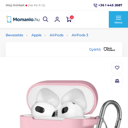
+36 1 445 2687
Hívj minket
(Hé-Pé 9-12)
0
Menü
Bevezetés
Apple
AirPods
AirPods 3
Gyártó