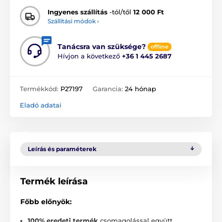
Ingyenes szállítás
-tól/től
12 000 Ft
Szállítási módok ›
Tanácsra van szüksége?
offline
Hívjon a következő
+36 1 445 2687
Termékkód:
P27197
Garancia:
24 hónap
Eladó adatai
Leírás és paraméterek
Termék leírása
Főbb előnyök:
100% eredeti termék
csomagolással együtt