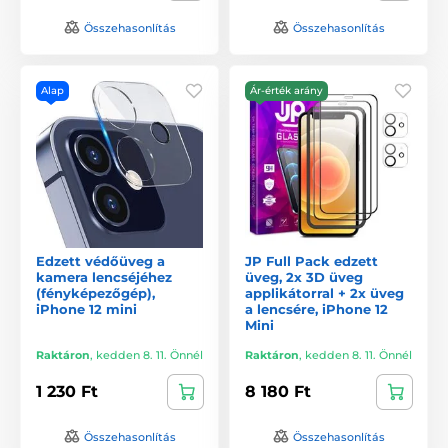
Összehasonlítás
Összehasonlítás
Alap
Ár-érték arány
Edzett védőüveg a
JP Full Pack edzett
kamera lencséjéhez
üveg, 2x 3D üveg
(fényképezőgép),
applikátorral + 2x üveg
iPhone 12 mini
a lencsére, iPhone 12
Mini
Raktáron
,
kedden 8. 11. Önnél
Raktáron
,
kedden 8. 11. Önnél
1 230 Ft
8 180 Ft
Összehasonlítás
Összehasonlítás