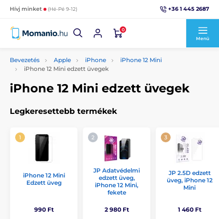
+36 1 445 2687
Hívj minket
(Hé-Pé 9-12)
0
Menü
Bevezetés
Apple
iPhone
iPhone 12 Mini
iPhone 12 Mini edzett üvegek
iPhone 12 Mini edzett üvegek
Legkeresettebb termékek
JP Adatvédelmi
JP 2.5D edzett
iPhone 12 Mini
edzett üveg,
üveg, iPhone 12
Edzett üveg
iPhone 12 Mini,
Mini
fekete
990 Ft
2 980 Ft
1 460 Ft