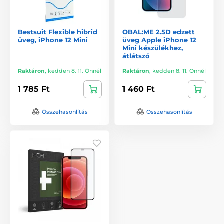
Bestsuit Flexible hibrid
OBAL:ME 2.5D edzett
üveg, iPhone 12 Mini
üveg Apple iPhone 12
Mini készülékhez,
átlátszó
Raktáron
,
kedden 8. 11. Önnél
Raktáron
,
kedden 8. 11. Önnél
1 785 Ft
1 460 Ft
Összehasonlítás
Összehasonlítás