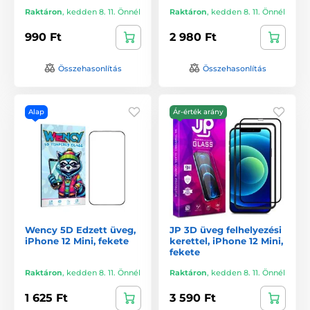
Raktáron
,
kedden 8. 11. Önnél
Raktáron
,
kedden 8. 11. Önnél
990 Ft
2 980 Ft
Összehasonlítás
Összehasonlítás
Alap
Ár-érték arány
Wency 5D Edzett üveg,
JP 3D üveg felhelyezési
iPhone 12 Mini, fekete
kerettel, iPhone 12 Mini,
fekete
Raktáron
,
kedden 8. 11. Önnél
Raktáron
,
kedden 8. 11. Önnél
1 625 Ft
3 590 Ft