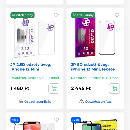
Ár-érték arány
Ár-érték arány
JP 2.5D edzett üveg,
JP 5D edzett üveg,
iPhone 12 Mini
iPhone 12 Mini, fekete
Raktáron
,
kedden 8. 11. Önnél
Raktáron
,
kedden 8. 11. Önnél
1 460 Ft
2 445 Ft
Összehasonlítás
Összehasonlítás
Alap
Alap