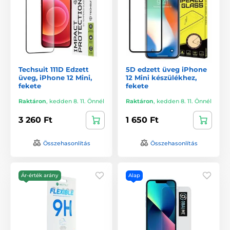
Techsuit 111D Edzett
5D edzett üveg iPhone
üveg, iPhone 12 Mini,
12 Mini készülékhez,
fekete
fekete
Raktáron
,
kedden 8. 11. Önnél
Raktáron
,
kedden 8. 11. Önnél
3 260 Ft
1 650 Ft
Összehasonlítás
Összehasonlítás
Ár-érték arány
Alap