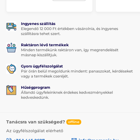
1x edzett védőüveg
1x száraz törlőkendő
Ingyenes szállítás
Elegendő 12 000 Ft értékben vásárolnia, és ingyenes
1x nedves törlőkendő
szállításra tehet szert.
Raktáron lévő termékek
Minden termékünk raktáron van, így megrendelését
másnap kiszállítjuk.
Gyors ügyfélszolgálat
Pár órán belül megoldunk mindent: panaszokat, kérdéseket
vagy a termékek cseréjét.
Hűségprogram
Állandó ügyfeleinknek érdekes kedvezményekkel
kedveskedünk.
Tanácsra van szükséged?
offline
Az ügyfélszolgálat elérhető