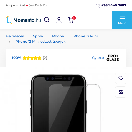
+36 1 445 2687
Hívj minket
(Hé-Pé 9-12)
0
Menü
Bevezetés
Apple
iPhone
iPhone 12 Mini
iPhone 12 Mini edzett üvegek
100%
(2)
Gyártó