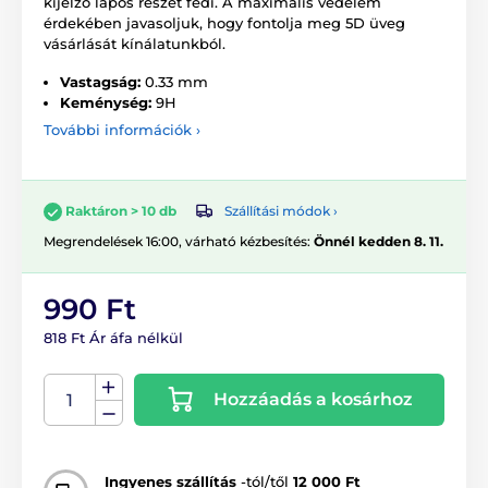
kijelző lapos részét fedi. A maximális védelem
érdekében javasoljuk, hogy fontolja meg 5D üveg
vásárlását kínálatunkból.
Vastagság:
0.33 mm
Keménység:
9H
További információk ›
Szállítási módok ›
Raktáron > 10 db
Megrendelések 16:00, várható kézbesítés:
Önnél kedden 8. 11.
990 Ft
818 Ft Ár áfa nélkül
Hozzáadás a kosárhoz
Ingyenes szállítás
-tól/től
12 000 Ft