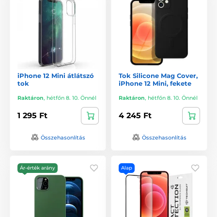
iPhone 12 Mini átlátszó
Tok Silicone Mag Cover,
tok
iPhone 12 Mini, fekete
Raktáron
,
hétfőn 8. 10. Önnél
Raktáron
,
hétfőn 8. 10. Önnél
1 295 Ft
4 245 Ft
Összehasonlítás
Összehasonlítás
Ár-érték arány
Alap