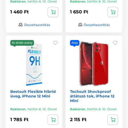
Raktáron
,
hétfőn 8. 10. Önnél
Raktáron
,
hétfőn 8. 10. Önnél
1 460 Ft
1 650 Ft
Összehasonlítás
Összehasonlítás
Ár-érték arány
Alap
Bestsuit Flexible hibrid
Techsuit Shockproof
üveg, iPhone 12 Mini
átlátszó tok, iPhone 12
Mini
Raktáron
,
hétfőn 8. 10. Önnél
Raktáron
,
hétfőn 8. 10. Önnél
1 785 Ft
2 115 Ft