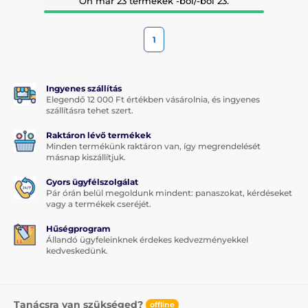
Ön már 23 termékek -ból/-ből 23.
1
Ingyenes szállítás
Elegendő 12 000 Ft értékben vásárolnia, és ingyenes
szállításra tehet szert.
Raktáron lévő termékek
Minden termékünk raktáron van, így megrendelését
másnap kiszállítjuk.
Gyors ügyfélszolgálat
Pár órán belül megoldunk mindent: panaszokat, kérdéseket
vagy a termékek cseréjét.
Hűségprogram
Állandó ügyfeleinknek érdekes kedvezményekkel
kedveskedünk.
Tanácsra van szükséged?
offline