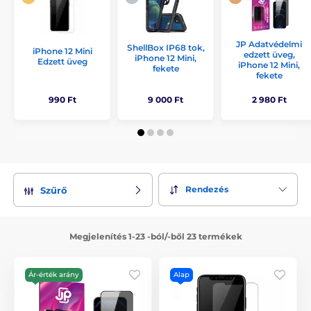
JP Adatvédelmi
ShellBox IP68 tok,
iPhone 12 Mini
edzett üveg,
iPhone 12 Mini,
Edzett üveg
iPhone 12 Mini,
fekete
fekete
990 Ft
9 000 Ft
2 980 Ft
Rendezés
Szűrő
Megjelenítés 1-23 -ból/-ből 23 termékek
Ár-érték arány
Alap