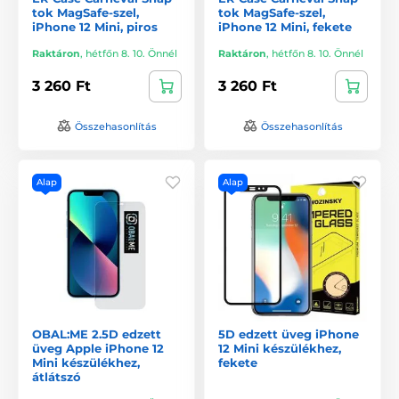
tok MagSafe-szel,
tok MagSafe-szel,
iPhone 12 Mini, piros
iPhone 12 Mini, fekete
Raktáron
,
hétfőn 8. 10. Önnél
Raktáron
,
hétfőn 8. 10. Önnél
3 260 Ft
3 260 Ft
Összehasonlítás
Összehasonlítás
Alap
Alap
OBAL:ME 2.5D edzett
5D edzett üveg iPhone
üveg Apple iPhone 12
12 Mini készülékhez,
Mini készülékhez,
fekete
átlátszó