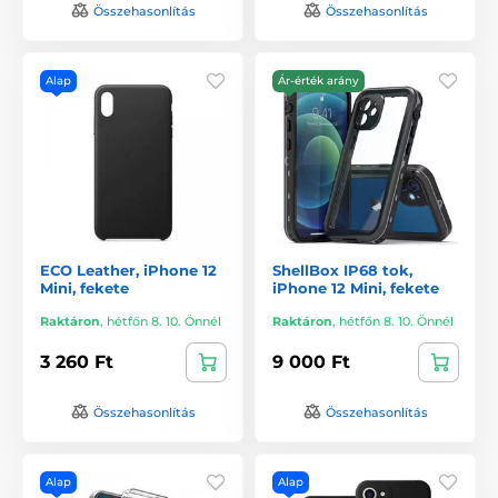
Összehasonlítás
Összehasonlítás
Alap
Ár-érték arány
ECO Leather, iPhone 12
ShellBox IP68 tok,
Mini, fekete
iPhone 12 Mini, fekete
Raktáron
,
hétfőn 8. 10. Önnél
Raktáron
,
hétfőn 8. 10. Önnél
3 260 Ft
9 000 Ft
Összehasonlítás
Összehasonlítás
Alap
Alap