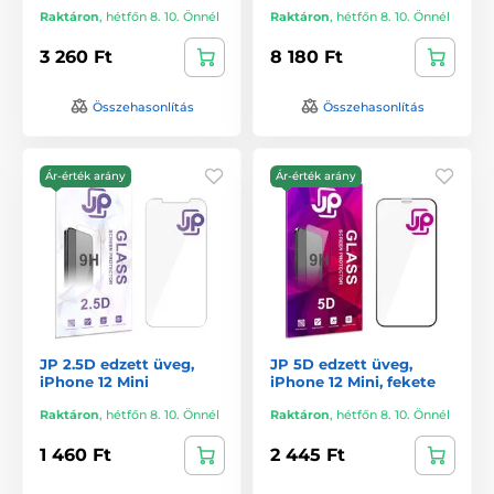
Raktáron
,
hétfőn 8. 10. Önnél
Raktáron
,
hétfőn 8. 10. Önnél
3 260 Ft
8 180 Ft
Összehasonlítás
Összehasonlítás
Ár-érték arány
Ár-érték arány
JP 2.5D edzett üveg,
JP 5D edzett üveg,
iPhone 12 Mini
iPhone 12 Mini, fekete
Raktáron
,
hétfőn 8. 10. Önnél
Raktáron
,
hétfőn 8. 10. Önnél
1 460 Ft
2 445 Ft