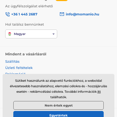
Az ügyfélszolgálat elérhető
+36 1 445 2687
info@momanio.hu
Hol találsz bennünket
Magyar
Mindent a vásárlásról
Szállítás
Üzleti feltételek
Reklamáció
Termék visszaküldése
Sütiket használunk az alapvető funkciókhoz, a weboldal
élvezetesebb használatához, elemzési célokra és - hozzájárulás
Termék cseréje
esetén - reklámcélzási célokra. További információk
itt
Cookies
találhatók.
Kapcsolat
Nem értek egyet
Egyetértek
© 2026 momanio.hu ⦁ Webshop szolgáltatónk a
SIMPLIA.cz