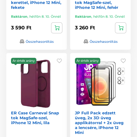
kerettel, iPhone 12 Mini,
tok MagSafe-szel,
fekete
iPhone 12 Mini, fehér
Raktáron
,
hétfőn 8. 10. Önnél
Raktáron
,
hétfőn 8. 10. Önnél
3 590 Ft
3 260 Ft
Összehasonlítás
Összehasonlítás
Ár-érték arány
Ár-érték arány
ER Case Carneval Snap
JP Full Pack edzett
tok MagSafe-szel,
üveg, 2x 3D üveg
iPhone 12 Mini, lila
applikátorral + 2x üveg
a lencsére, iPhone 12
Mini