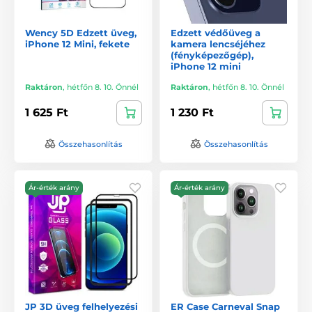
Wency 5D Edzett üveg,
Edzett védőüveg a
iPhone 12 Mini, fekete
kamera lencséjéhez
(fényképezőgép),
iPhone 12 mini
Raktáron
,
hétfőn 8. 10. Önnél
Raktáron
,
hétfőn 8. 10. Önnél
1 625 Ft
1 230 Ft
Összehasonlítás
Összehasonlítás
Ár-érték arány
Ár-érték arány
JP 3D üveg felhelyezési
ER Case Carneval Snap