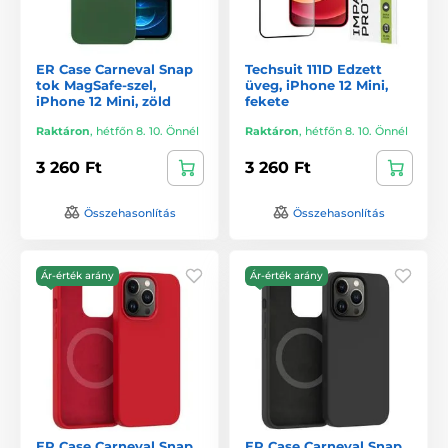
ER Case Carneval Snap
Techsuit 111D Edzett
tok MagSafe-szel,
üveg, iPhone 12 Mini,
iPhone 12 Mini, zöld
fekete
Raktáron
,
hétfőn 8. 10. Önnél
Raktáron
,
hétfőn 8. 10. Önnél
3 260 Ft
3 260 Ft
Összehasonlítás
Összehasonlítás
Ár-érték arány
Ár-érték arány
ER Case Carneval Snap
ER Case Carneval Snap