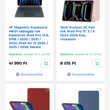
JP Magnetic Keyboard
Tech-Protect SC Pen
MK01 táblagép tok
tok iPad Pro 11" 5 / 6
kijelzővel, iPad Pro 12.9,
2024-2025-höz,
2018 / 2020 / 2021 /
rózsaszín
2022, iPad Air 13 2024 /
2025 / 2026, fekete
Raktáron
,
kedden 8. 11. Önnél
Raktáron
,
kedden 8. 11. Önnél
41 990 Ft
8 015 Ft
Összehasonlítás
Összehasonlítás