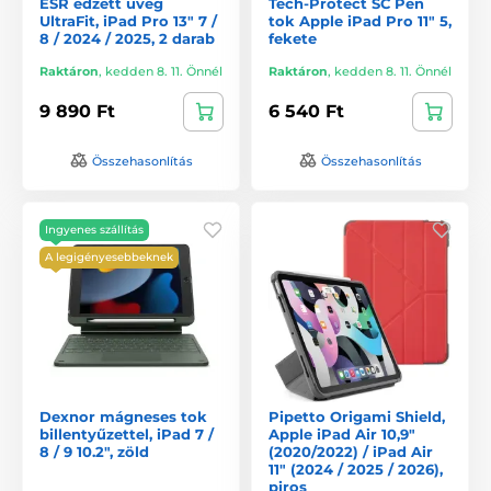
ESR edzett üveg
Tech-Protect SC Pen
UltraFit, iPad Pro 13" 7 /
tok Apple iPad Pro 11" 5,
8 / 2024 / 2025, 2 darab
fekete
Raktáron
,
kedden 8. 11. Önnél
Raktáron
,
kedden 8. 11. Önnél
9 890 Ft
6 540 Ft
Összehasonlítás
Összehasonlítás
Ingyenes szállítás
A legigényesebbeknek
Dexnor mágneses tok
Pipetto Origami Shield,
billentyűzettel, iPad 7 /
Apple iPad Air 10,9"
8 / 9 10.2", zöld
(2020/2022) / iPad Air
11" (2024 / 2025 / 2026),
piros