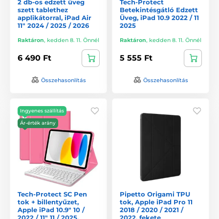
2 db-os edzett üveg
Tech-Protect
szett tablethez
Betekintésgátló Edzett
applikátorral, iPad Air
Üveg, iPad 10.9 2022 / 11
11" 2024 / 2025 / 2026
2025
Raktáron
,
kedden 8. 11. Önnél
Raktáron
,
kedden 8. 11. Önnél
6 490 Ft
5 555 Ft
Összehasonlítás
Összehasonlítás
Ingyenes szállítás
Ár-érték arány
Tech-Protect SC Pen
Pipetto Origami TPU
tok + billentyűzet,
tok, Apple iPad Pro 11
Apple iPad 10.9" 10 /
2018 / 2020 / 2021 /
2022 / 11" 11 / 2025,
2022, fekete