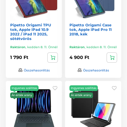
Pipetto Origami TPU
Pipetto Origami Case
tok, Apple iPad 10.9
tok, Apple iPad Pro 11
2022 / iPad 11 2025,
2018, kék
sötétvörös
Raktáron
,
kedden 8. 11. Önnél
Raktáron
,
kedden 8. 11. Önnél
1 790 Ft
4 900 Ft
Összehasonlítás
Összehasonlítás
Ingyenes szállítás
Ingyenes szállítás
Ár-érték arány
Ár-érték arány