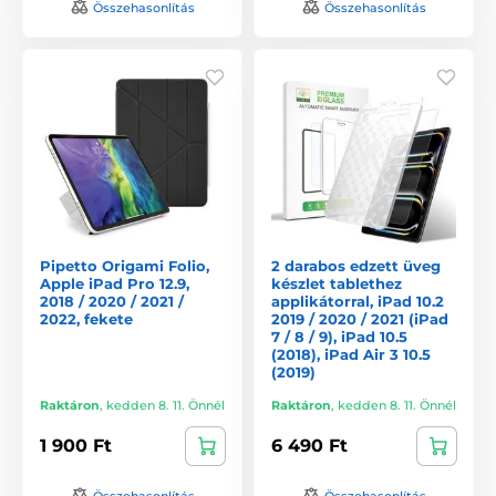
Összehasonlítás
Összehasonlítás
Pipetto Origami Folio,
2 darabos edzett üveg
Apple iPad Pro 12.9,
készlet tablethez
2018 / 2020 / 2021 /
applikátorral, iPad 10.2
2022, fekete
2019 / 2020 / 2021 (iPad
7 / 8 / 9), iPad 10.5
(2018), iPad Air 3 10.5
(2019)
Raktáron
,
kedden 8. 11. Önnél
Raktáron
,
kedden 8. 11. Önnél
1 900 Ft
6 490 Ft
Összehasonlítás
Összehasonlítás