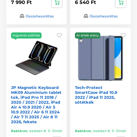
7 990 Ft
6 540 Ft
Összehasonlítás
Összehasonlítás
Ingyenes szállítás
Ár-érték arány
JP Magnetic Keyboard
Tech-Protect
MK09 Aluminium tablet
SmartCase iPad 10.9
tok, iPad Pro 11 2018 /
2022 / iPad 11 2025,
2020 / 2021 / 2022, iPad
sötétkék
Air 4 10.9 2020 / Air 5
10.9 2022 / Air 6 11 2024
/ Air 7 11 2025 / Air 8 11
2026, fekete
Raktáron
,
kedden 8. 11. Önnél
Raktáron
,
kedden 8. 11. Önnél