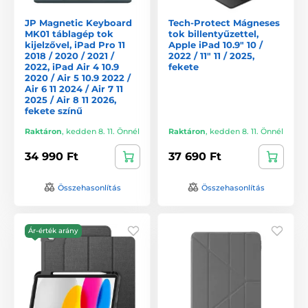
JP Magnetic Keyboard
Tech-Protect Mágneses
MK01 táblagép tok
tok billentyűzettel,
kijelzővel, iPad Pro 11
Apple iPad 10.9" 10 /
2018 / 2020 / 2021 /
2022 / 11" 11 / 2025,
2022, iPad Air 4 10.9
fekete
2020 / Air 5 10.9 2022 /
Air 6 11 2024 / Air 7 11
2025 / Air 8 11 2026,
fekete színű
Raktáron
,
kedden 8. 11. Önnél
Raktáron
,
kedden 8. 11. Önnél
34 990 Ft
37 690 Ft
Összehasonlítás
Összehasonlítás
Ár-érték arány