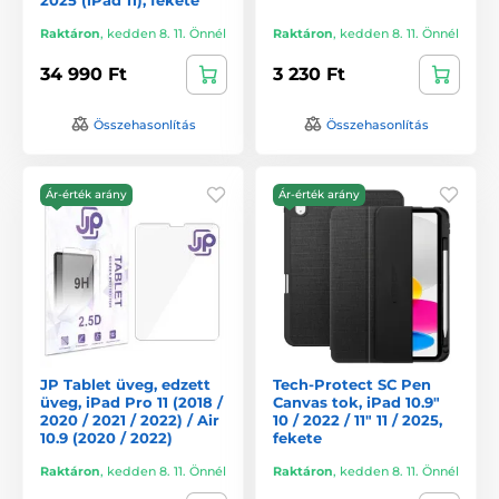
Raktáron
,
kedden 8. 11. Önnél
Raktáron
,
kedden 8. 11. Önnél
34 990 Ft
3 230 Ft
Összehasonlítás
Összehasonlítás
Ár-érték arány
Ár-érték arány
JP Tablet üveg, edzett
Tech-Protect SC Pen
üveg, iPad Pro 11 (2018 /
Canvas tok, iPad 10.9"
2020 / 2021 / 2022) / Air
10 / 2022 / 11" 11 / 2025,
10.9 (2020 / 2022)
fekete
Raktáron
,
kedden 8. 11. Önnél
Raktáron
,
kedden 8. 11. Önnél