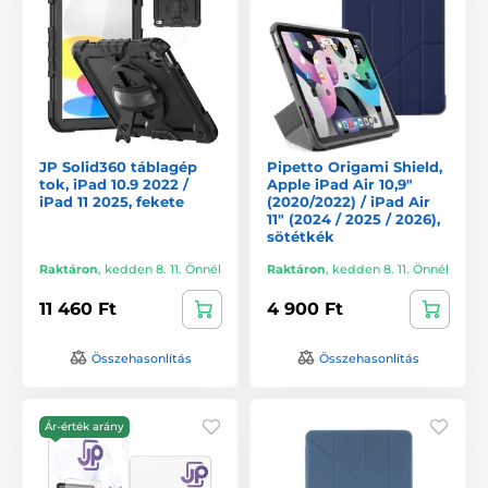
JP Solid360 táblagép
Pipetto Origami Shield,
tok, iPad 10.9 2022 /
Apple iPad Air 10,9"
iPad 11 2025, fekete
(2020/2022) / iPad Air
11" (2024 / 2025 / 2026),
sötétkék
Raktáron
,
kedden 8. 11. Önnél
Raktáron
,
kedden 8. 11. Önnél
11 460 Ft
4 900 Ft
Összehasonlítás
Összehasonlítás
Ár-érték arány