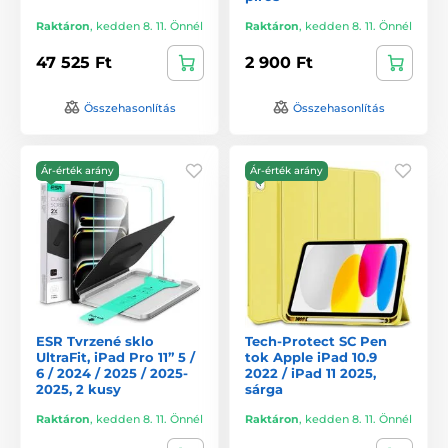
Raktáron
,
kedden 8. 11. Önnél
Raktáron
,
kedden 8. 11. Önnél
47 525 Ft
2 900 Ft
Összehasonlítás
Összehasonlítás
Ár-érték arány
Ár-érték arány
ESR Tvrzené sklo
Tech-Protect SC Pen
UltraFit, iPad Pro 11” 5 /
tok Apple iPad 10.9
6 / 2024 / 2025 / 2025-
2022 / iPad 11 2025,
2025, 2 kusy
sárga
Raktáron
,
kedden 8. 11. Önnél
Raktáron
,
kedden 8. 11. Önnél