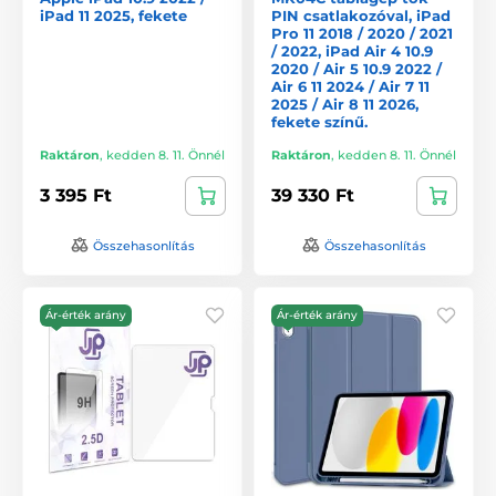
iPad 11 2025, fekete
PIN csatlakozóval, iPad
Pro 11 2018 / 2020 / 2021
/ 2022, iPad Air 4 10.9
2020 / Air 5 10.9 2022 /
Air 6 11 2024 / Air 7 11
2025 / Air 8 11 2026,
fekete színű.
Raktáron
,
kedden 8. 11. Önnél
Raktáron
,
kedden 8. 11. Önnél
3 395 Ft
39 330 Ft
Összehasonlítás
Összehasonlítás
Ár-érték arány
Ár-érték arány