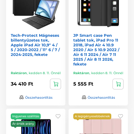
Tech-Protect Mágneses
JP Smart case Pen
billentyűzetes tok,
tablet tok, iPad Pro 11
Apple iPad Air 10,9" 4 /
2018, iPad Air 4 10.9
5 / 2020-2022 / 11" 6 / 7 /
2020 / Air 5 10.9 2022 /
2024-2025, fekete
Air 6 11 2024 / Air 7 11
2025 / Air 8 11 2026,
fekete
Raktáron
,
kedden 8. 11. Önnél
Raktáron
,
kedden 8. 11. Önnél
34 410 Ft
5 555 Ft
Összehasonlítás
Összehasonlítás
Ingyenes szállítás
A legigényesebbeknek
Ár-érték arány