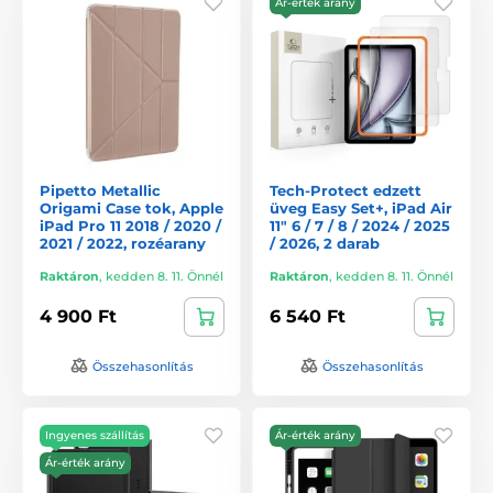
Ár-érték arány
Pipetto Metallic
Tech-Protect edzett
Origami Case tok, Apple
üveg Easy Set+, iPad Air
iPad Pro 11 2018 / 2020 /
11" 6 / 7 / 8 / 2024 / 2025
2021 / 2022, rozéarany
/ 2026, 2 darab
Raktáron
,
kedden 8. 11. Önnél
Raktáron
,
kedden 8. 11. Önnél
4 900 Ft
6 540 Ft
Összehasonlítás
Összehasonlítás
Ingyenes szállítás
Ár-érték arány
Ár-érték arány