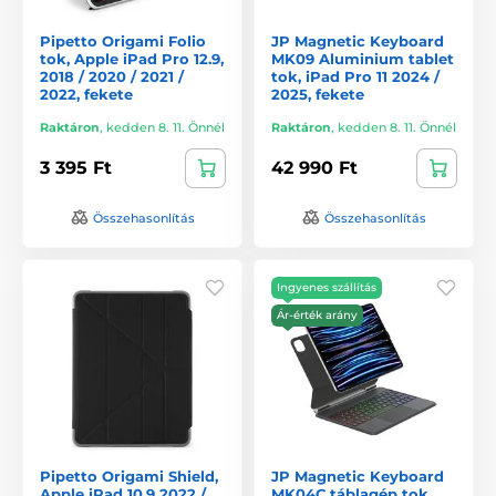
Pipetto Origami Folio
JP Magnetic Keyboard
tok, Apple iPad Pro 12.9,
MK09 Aluminium tablet
2018 / 2020 / 2021 /
tok, iPad Pro 11 2024 /
2022, fekete
2025, fekete
Raktáron
,
kedden 8. 11. Önnél
Raktáron
,
kedden 8. 11. Önnél
3 395 Ft
42 990 Ft
Összehasonlítás
Összehasonlítás
Ingyenes szállítás
Ár-érték arány
Pipetto Origami Shield,
JP Magnetic Keyboard
Apple iPad 10.9 2022 /
MK04C táblagép tok