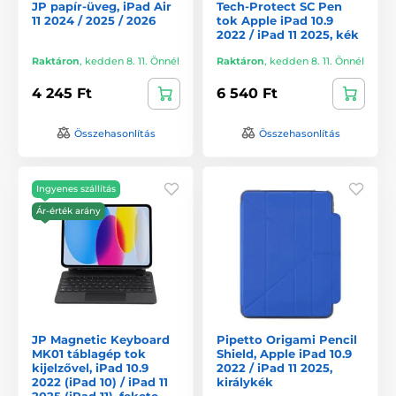
JP papír-üveg, iPad Air
Tech-Protect SC Pen
11 2024 / 2025 / 2026
tok Apple iPad 10.9
2022 / iPad 11 2025, kék
Raktáron
,
kedden 8. 11. Önnél
Raktáron
,
kedden 8. 11. Önnél
4 245 Ft
6 540 Ft
Összehasonlítás
Összehasonlítás
Ingyenes szállítás
Ár-érték arány
JP Magnetic Keyboard
Pipetto Origami Pencil
MK01 táblagép tok
Shield, Apple iPad 10.9
kijelzővel, iPad 10.9
2022 / iPad 11 2025,
2022 (iPad 10) / iPad 11
királykék
2025 (iPad 11), fekete