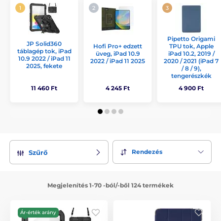
Pipetto Origami
JP Solid360
Hofi Pro+ edzett
TPU tok, Apple
táblagép tok, iPad
üveg, iPad 10.9
iPad 10.2, 2019 /
10.9 2022 / iPad 11
2022 / iPad 11 2025
2020 / 2021 (iPad 7
2025, fekete
/ 8 / 9),
tengerészkék
11 460 Ft
4 245 Ft
4 900 Ft
Rendezés
Szűrő
Megjelenítés 1-70 -ból/-ből 124 termékek
Ár-érték arány