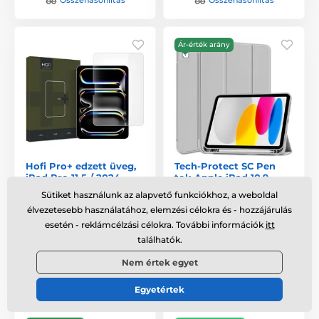
Ár-érték arány
Hofi Pro+ edzett üveg,
Tech-Protect SC Pen
iPad Pro 11 5 / 2024
tok Apple iPad 10.9
2022 / iPad 11 2025,
Sütiket használunk az alapvető funkciókhoz, a weboldal
szürke
élvezetesebb használatához, elemzési célokra és - hozzájárulás
Raktáron
,
kedden 8. 11. Önnél
Raktáron
,
kedden 8. 11. Önnél
esetén - reklámcélzási célokra. További információk
itt
találhatók.
4 740 Ft
6 375 Ft
Nem értek egyet
Összehasonlítás
Összehasonlítás
Egyetértek