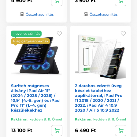
4 900 Ft
3 900 Ft
Összehasonlítás
Összehasonlítás
Ingyenes szállítás
A legigényesebbeknek
Suritch mágneses
2 darabos edzett üveg
állvány iPad Air 11″
készlet tablethez
(2024 / 2025 / 2026) /
applikátorral, iPad Pro
10,9″ (4.–5. gen) és iPad
11 2018 / 2020 / 2021 /
Pro 11″ (1.–4. gen)
2022, iPad Air 4 10.9
készülékekhez
2020 / Air 5 10.9 2022
Raktáron
,
kedden 8. 11. Önnél
Raktáron
,
kedden 8. 11. Önnél
13 100 Ft
6 490 Ft