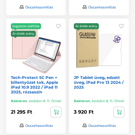
Összehasonlítás
Összehasonlítás
Ingyenes szállítás
Ár-érték arány
Ár-érték arány
Tech-Protect SC Pen +
JP Tablet üveg, edzett
billentyűzet tok, Apple
üveg, iPad Pro 13 2024 /
iPad 10.9 2022 / iPad 11
2025
2025, rózsaszín
Raktáron
,
kedden 8. 11. Önnél
Raktáron
,
kedden 8. 11. Önnél
21 295 Ft
3 920 Ft
Összehasonlítás
Összehasonlítás