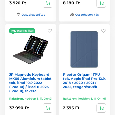
3 920 Ft
8 180 Ft
Összehasonlítás
Összehasonlítás
Ingyenes szállítás
JP Magnetic Keyboard
Pipetto Origami TPU
MK09 Aluminium tablet
tok, Apple iPad Pro 12.9,
tok, iPad 10.9 2022
2018 / 2020 / 2021 /
(iPad 10) / iPad 11 2025
2022, tengerészkék
(iPad 11), fekete
Raktáron
,
kedden 8. 11. Önnél
Raktáron
,
kedden 8. 11. Önnél
37 990 Ft
2 395 Ft