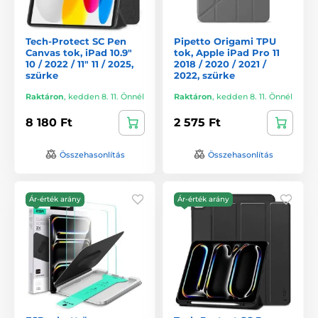
Tech-Protect SC Pen
Pipetto Origami TPU
Canvas tok, iPad 10.9"
tok, Apple iPad Pro 11
10 / 2022 / 11" 11 / 2025,
2018 / 2020 / 2021 /
szürke
2022, szürke
Raktáron
,
kedden 8. 11. Önnél
Raktáron
,
kedden 8. 11. Önnél
8 180 Ft
2 575 Ft
Összehasonlítás
Összehasonlítás
Ár-érték arány
Ár-érték arány