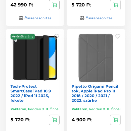
42 990 Ft
5 720 Ft
Összehasonlítás
Összehasonlítás
Ár-érték arány
Tech-Protect
Pipetto Origami Pencil
SmartCase iPad 10.9
tok, Apple iPad Pro 11
2022 / iPad 11 2025,
2018 / 2020 / 2021 /
fekete
2022, szürke
Raktáron
,
kedden 8. 11. Önnél
Raktáron
,
kedden 8. 11. Önnél
5 720 Ft
4 900 Ft