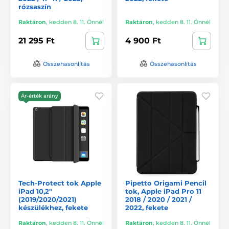
rózsaszín
Raktáron
,
kedden 8. 11. Önnél
Raktáron
,
kedden 8. 11. Önnél
21 295 Ft
4 900 Ft
Összehasonlítás
Összehasonlítás
Ár-érték arány
Tech-Protect tok Apple
Pipetto Origami Pencil
iPad 10,2"
tok, Apple iPad Pro 11
(2019/2020/2021)
2018 / 2020 / 2021 /
készülékhez, fekete
2022, fekete
Raktáron
,
kedden 8. 11. Önnél
Raktáron
,
kedden 8. 11. Önnél