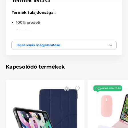
Termék leírása
Termék tulajdonságai:
100% eredeti
Elegáns
Precízen gyártott
Teljes leírás megjelenítése
Tökéletesen illeszkedő
Teljesen funkcionális
Könnyű felszerelés és eltávolítás
Kapcsolódó termékek
Eredeti dobozban csomagolva
A csomag tartalma:
Ingyenes szállítás
1x TechProtect SmartCase
A termék a következő kategóriákba sorolt
iPad Air 4 2020 / Air 5 2022 / Air 6 2024