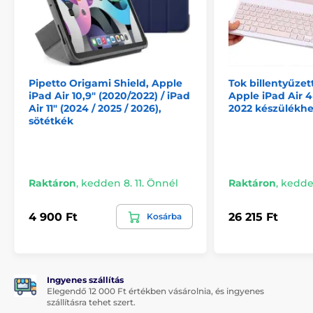
iPad Air 11" 6–8 gen (2024–2026)
Pipetto Origami Shield, Apple
Tok billentyűzet
iPad Air 10,9" (2020/2022) / iPad
Apple iPad Air 4 /
Air 11" (2024 / 2025 / 2026),
2022 készülékhe
sötétkék
Raktáron
,
kedden 8. 11. Önnél
Raktáron
,
kedden
4 900 Ft
26 215 Ft
Kosárba
Ingyenes szállítás
Elegendő 12 000 Ft értékben vásárolnia, és ingyenes
szállításra tehet szert.