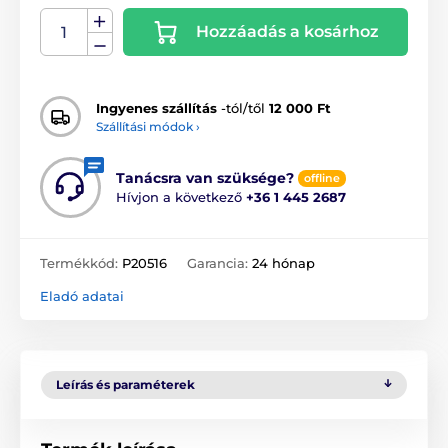
Hozzáadás a kosárhoz
Ingyenes szállítás
-tól/től
12 000 Ft
Szállítási módok ›
Tanácsra van szüksége?
offline
Hívjon a következő
+36 1 445 2687
Termékkód:
P20516
Garancia:
24 hónap
Eladó adatai
Leírás és paraméterek