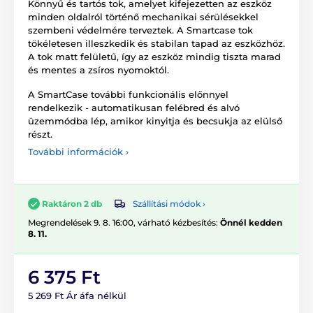
Könnyű és tartós tok, amelyet kifejezetten az eszköz
minden oldalról történő mechanikai sérülésekkel
szembeni védelmére terveztek. A Smartcase tok
tökéletesen illeszkedik és stabilan tapad az eszközhöz.
A tok matt felületű, így az eszköz mindig tiszta marad
és mentes a zsíros nyomoktól.
A SmartCase további funkcionális előnnyel
rendelkezik - automatikusan felébred és alvó
üzemmódba lép, amikor kinyitja és becsukja az elülső
részt.
További információk ›
Szállítási módok ›
Raktáron 2 db
Megrendelések 9. 8. 16:00, várható kézbesítés:
Önnél kedden
8. 11.
6 375 Ft
5 269 Ft Ár áfa nélkül