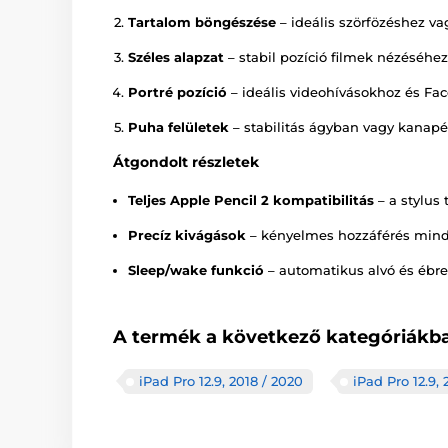
Tartalom böngészése
– ideális szörfözéshez va
Széles alapzat
– stabil pozíció filmek nézéséhez
Portré pozíció
– ideális videohívásokhoz és Fa
Puha felületek
– stabilitás ágyban vagy kanapé
Átgondolt részletek
Teljes Apple Pencil 2 kompatibilitás
– a stylus 
Precíz kivágások
– kényelmes hozzáférés mind
Sleep/wake funkció
– automatikus alvó és ébre
A termék a következő kategóriákba
iPad Pro 12.9, 2018 / 2020
iPad Pro 12.9, 