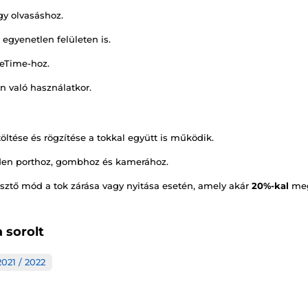
gy olvasáshoz.
 egyenetlen felületen is.
ceTime-hoz.
n való használatkor.
töltése és rögzítése a tokkal együtt is működik.
en porthoz, gombhoz és kamerához.
sztő mód a tok zárása vagy nyitása esetén, amely akár
20%-kal
meg
 sorolt
2021 / 2022