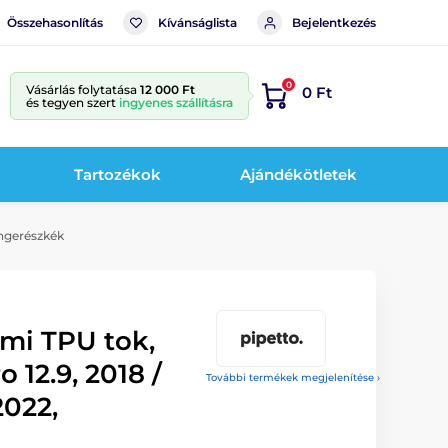
Összehasonlítás
Kívánságlista
Bejelentkezés
0
Vásárlás folytatása
12 000 Ft
0 Ft
és tegyen szert
ingyenes szállításra
Tartozékok
Ajándékötletek
engerészkék
ami TPU tok,
 12.9, 2018 /
További termékek megjelenítése ›
2022,