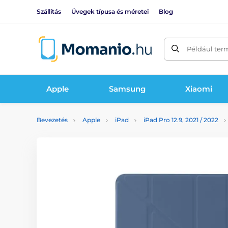
Szállítás
Üvegek típusa és méretei
Blog
Például ter
Apple
Samsung
Xiaomi
Bevezetés
Apple
iPad
iPad Pro 12.9, 2021 / 2022