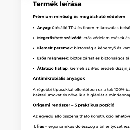
Termék leírása
Prémium minőség és megbízható védelem
Anyag
: ütésálló TPU és finom mikroszálas belső
Megerősített szélvédő
: erős védelem esések és
Kiemelt peremek
: biztonság a képernyő és kam
Erős mágnesek
: biztos zárást és biztonságos tá
Átlátszó hátlap
: kiemeli az iPad eredeti dizájnjá
Antimikrobiális anyagok
A régebbi típusokkal ellentétben ez a tok 100%-ban
baktériumokat és növelik a higiéniát a mindennap
Origami rendszer – 5 praktikus pozíció
Az egyedülálló összehajtható konstrukció lehetőv
Írás
– ergonomikus dőlésszög a billentyűzethez