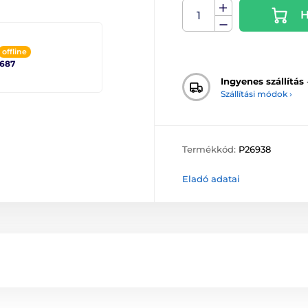
H
offline
2687
Ingyenes szállítás
Szállítási módok ›
Termékkód:
P26938
Eladó adatai