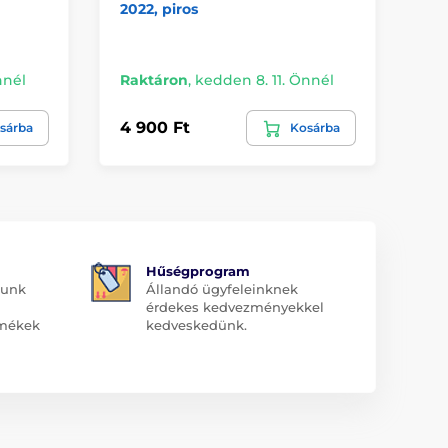
2022, piros
12.
iPa
fe
nnél
Raktáron
,
kedden 8. 11. Önnél
Ra
4 900 Ft
47
sárba
Kosárba
Hűségprogram
dunk
Állandó ügyfeleinknek
érdekes kedvezményekkel
rmékek
kedveskedünk.