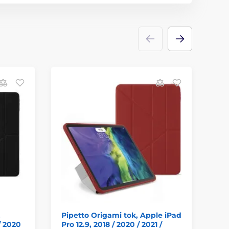
I
,
Pipetto Origami tok, Apple iPad
JP
/ 2020
Pro 12.9, 2018 / 2020 / 2021 /
Al