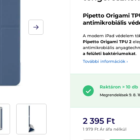
Pipetto Origami TPU
antimikrobiális vé
A modern iPad védelem töb
Pipetto Origami TPU 2
eleg
antimikrobiális anyagtechn
a felületi baktériumokat
.
További információk ›
Raktáron > 10 db
Megrendelések 9. 8. 1
2 395 Ft
1 979 Ft Ár áfa nélkül