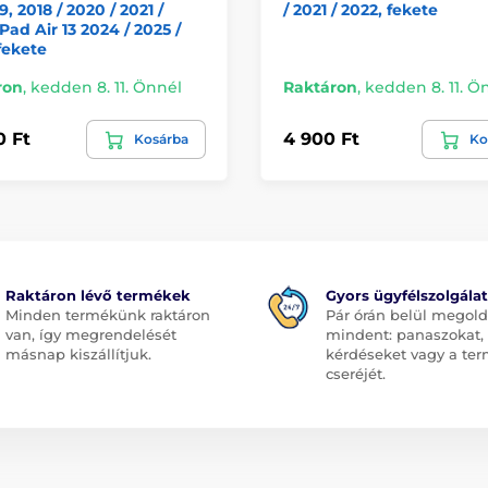
9, 2018 / 2020 / 2021 /
/ 2021 / 2022, fekete
iPad Air 13 2024 / 2025 /
fekete
ron
,
kedden 8. 11. Önnél
Raktáron
,
kedden 8. 11. Ö
0 Ft
4 900 Ft
Kosárba
Ko
Raktáron lévő termékek
Gyors ügyfélszolgálat
Minden termékünk raktáron
Pár órán belül megol
van, így megrendelését
mindent: panaszokat,
másnap kiszállítjuk.
kérdéseket vagy a te
cseréjét.