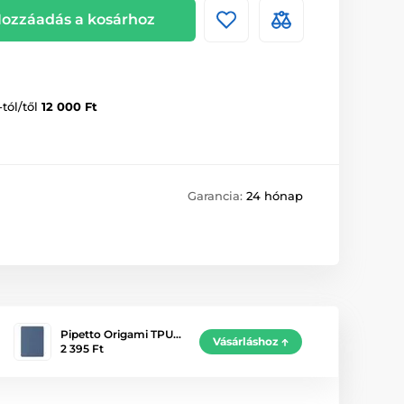
ozzáadás a kosárhoz
-tól/től
12 000 Ft
Garancia:
24 hónap
Pipetto Origami TPU…
Vásárláshoz
2 395 Ft