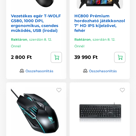
Vezetékes egér T-WOLF
HC800 Prémium
G580, 1000 DPI,
hordozható játékkonzol
ergonomikus, csendes
7" HD IPS kijelzővel,
működés, USB (irodai)
fehér
Raktáron
,
szerdán 8. 12.
Raktáron
,
szerdán 8. 12.
Önnél
Önnél
2 800 Ft
39 990 Ft
Összehasonlítás
Összehasonlítás