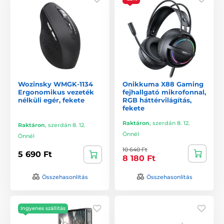
Wozinsky WMGK-1134
Onikkuma X88 Gaming
Ergonomikus vezeték
fejhallgató mikrofonnal,
nélküli egér, fekete
RGB háttérvilágítás,
fekete
Raktáron
,
szerdán 8. 12.
Raktáron
,
szerdán 8. 12.
Önnél
Önnél
10 640 Ft
5 690 Ft
8 180 Ft
Összehasonlítás
Összehasonlítás
Ingyenes szállítás