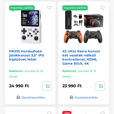
Ingyenes szállítás
Ingyenes szállítás
PK01S Hordozható
X2 Ultra Retro konzol
játékkonzol 3,5" IPS
két vezeték nélküli
kijelzővel, fehér
kontrollerrel, HDMI,
Game Stick, 4K
Raktáron
,
szerdán 8. 12.
Raktáron
,
szerdán 8. 12.
Önnél
Önnél
24 990 Ft
23 990 Ft
Összehasonlítás
Összehasonlítás
-23%