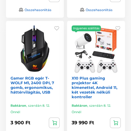
Összehasonlítás
Összehasonlítás
Ingyenes szállítás
Gamer RGB egér T-
X10 Plus gaming
WOLF M1, 2400 DPI, 7
projektor 4K
gomb, ergonomikus,
kimenettel, Android 11,
háttérvilágítás, USB
két vezeték nélküli
kontroller
Raktáron
,
szerdán 8. 12.
Raktáron
,
szerdán 8. 12.
Önnél
Önnél
3 900 Ft
39 990 Ft