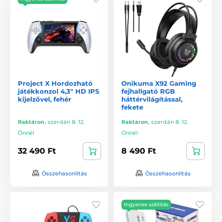
Project X Hordozható
Onikuma X92 Gaming
játékkonzol 4,3" HD IPS
fejhallgató RGB
kijelzővel, fehér
háttérvilágítással,
fekete
Raktáron
,
szerdán 8. 12.
Raktáron
,
szerdán 8. 12.
Önnél
Önnél
32 490 Ft
8 490 Ft
Összehasonlítás
Összehasonlítás
Ingyenes szállítás