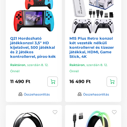
Q21 Hordozható
M15 Plus Retro konzol
játékkonzol 3,5" HD
két vezeték nélküli
kijelzővel, 500 játékkal
kontrollerrel és tízezer
és 2 játékos
játékkal, HDMI, Game
kontrollerrel, piros-kék
Stick, 4K
Raktáron
,
szerdán 8. 12.
Raktáron
,
szerdán 8. 12.
Önnél
Önnél
11 490 Ft
16 490 Ft
Összehasonlítás
Összehasonlítás