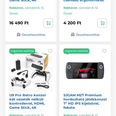
Raktáron
,
szerdán 8. 12.
Raktáron
,
szerdán 8. 12.
Önnél
Önnél
16 490 Ft
4 200 Ft
Összehasonlítás
Összehasonlítás
Ingyenes szállítás
Ingyenes szállítás
U9 Pro Retro konzol
SJGAM M27 Prémium
két vezeték nélküli
hordozható játékkonzol
kontrollerrel, HDMI,
7" HD IPS kijelzővel,
Game Stick, 4K
fekete
Raktáron
,
szerdán 8. 12.
Raktáron
,
szerdán 8. 12.