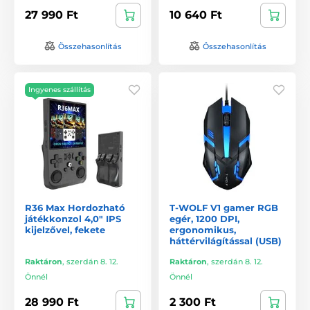
27 990 Ft
10 640 Ft
Összehasonlítás
Összehasonlítás
Ingyenes szállítás
R36 Max Hordozható
T-WOLF V1 gamer RGB
játékkonzol 4,0" IPS
egér, 1200 DPI,
kijelzővel, fekete
ergonomikus,
háttérvilágítással (USB)
Raktáron
,
szerdán 8. 12.
Raktáron
,
szerdán 8. 12.
Önnél
Önnél
28 990 Ft
2 300 Ft