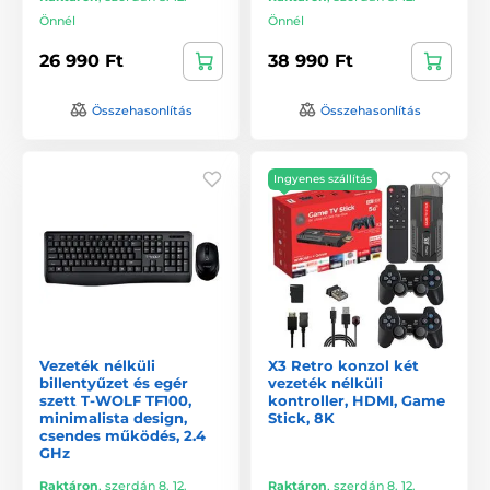
Önnél
Önnél
26 990 Ft
38 990 Ft
Összehasonlítás
Összehasonlítás
Ingyenes szállítás
Vezeték nélküli
X3 Retro konzol két
billentyűzet és egér
vezeték nélküli
szett T-WOLF TF100,
kontroller, HDMI, Game
minimalista design,
Stick, 8K
csendes működés, 2.4
GHz
Raktáron
,
szerdán 8. 12.
Raktáron
,
szerdán 8. 12.