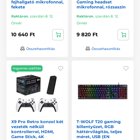
fejhallgató mikrofonnal,
Gaming headset
fekete
mikrofonnal, rózsaszín
Raktáron
,
szerdán 8. 12.
Raktáron
,
szerdán 8. 12.
Önnél
Önnél
10 640 Ft
9 820 Ft
Összehasonlítás
Összehasonlítás
Ingyenes szállítás
X9 Pro Retro konzol két
T-WOLF T20 gaming
vezeték nélküli
billentyűzet, RGB
kontrollerrel, HDMI,
háttérvilágítás, teljes
Game Stick, 4K
méret, USB (EN