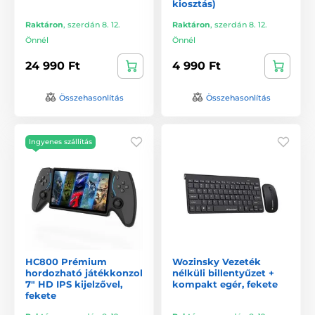
kiosztás)
Raktáron
,
szerdán 8. 12.
Raktáron
,
szerdán 8. 12.
Önnél
Önnél
24 990 Ft
4 990 Ft
Összehasonlítás
Összehasonlítás
Ingyenes szállítás
HC800 Prémium
Wozinsky Vezeték
hordozható játékkonzol
nélküli billentyűzet +
7" HD IPS kijelzővel,
kompakt egér, fekete
fekete