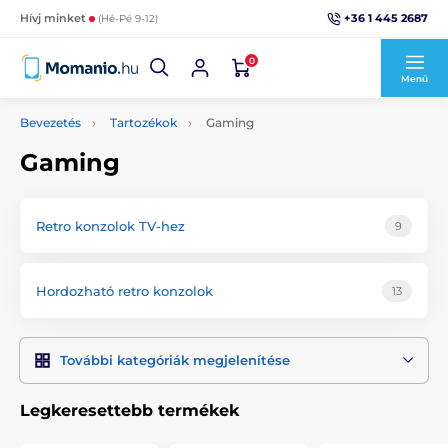
+36 1 445 2687
Hívj minket
(Hé-Pé 9-12)
0
Menü
Bevezetés
Tartozékok
Gaming
Gaming
Retro konzolok TV-hez
9
Hordozható retro konzolok
13
További kategóriák megjelenítése
Legkeresettebb termékek