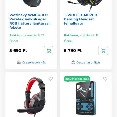
Wozinsky WMGK-1132
T-WOLF H140 RGB
Vezeték nélküli egér
Gaming Headset
RGB háttérvilágítással,
fejhallgató
fekete
Raktáron
,
szerdán 8. 12.
Raktáron
,
szerdán 8. 12.
Önnél
Önnél
5 690 Ft
5 790 Ft
Összehasonlítás
Összehasonlítás
Ingyenes szállítás