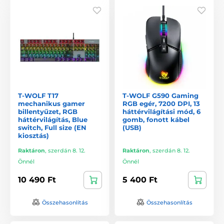
T-WOLF T17
T-WOLF G590 Gaming
mechanikus gamer
RGB egér, 7200 DPI, 13
billentyűzet, RGB
háttérvilágítási mód, 6
háttérvilágítás, Blue
gomb, fonott kábel
switch, Full size (EN
(USB)
kiosztás)
Raktáron
,
szerdán 8. 12.
Raktáron
,
szerdán 8. 12.
Önnél
Önnél
10 490 Ft
5 400 Ft
Összehasonlítás
Összehasonlítás