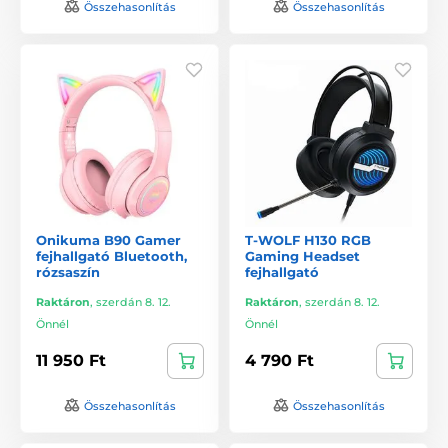
Összehasonlítás
Összehasonlítás
Onikuma B90 Gamer
T-WOLF H130 RGB
fejhallgató Bluetooth,
Gaming Headset
rózsaszín
fejhallgató
Raktáron
,
szerdán 8. 12.
Raktáron
,
szerdán 8. 12.
Önnél
Önnél
11 950 Ft
4 790 Ft
Összehasonlítás
Összehasonlítás