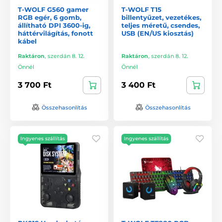
T-WOLF G560 gamer
T-WOLF T15
RGB egér, 6 gomb,
billentyűzet, vezetékes,
állítható DPI 3600-ig,
teljes méretű, csendes,
háttérvilágítás, fonott
USB (EN/US kiosztás)
kábel
Raktáron
,
szerdán 8. 12.
Raktáron
,
szerdán 8. 12.
Önnél
Önnél
3 700 Ft
3 400 Ft
Összehasonlítás
Összehasonlítás
Ingyenes szállítás
Ingyenes szállítás