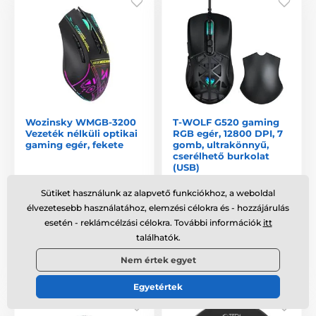
Wozinsky WMGB-3200
T-WOLF G520 gaming
Vezeték nélküli optikai
RGB egér, 12800 DPI, 7
gaming egér, fekete
gomb, ultrakönnyű,
cserélhető burkolat
(USB)
Raktáron
,
szerdán 8. 12.
Raktáron
,
szerdán 8. 12.
Sütiket használunk az alapvető funkciókhoz, a weboldal
Önnél
Önnél
élvezetesebb használatához, elemzési célokra és - hozzájárulás
esetén - reklámcélzási célokra. További információk
itt
5 790 Ft
5 800 Ft
találhatók.
Nem értek egyet
Összehasonlítás
Összehasonlítás
Egyetértek