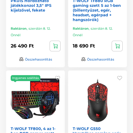
PK01S Hordozható
T-WOLF TF880 RGB
játékkonzol 3,5" IPS
gaming szett 5 az 1-ben
kijelzővel, fekete
(billentyűzet, egér,
headset, egérpad +
hangszórók)
Raktáron
,
szerdán 8. 12.
Raktáron
,
szerdán 8. 12.
Önnél
Önnél
26 490 Ft
18 690 Ft
Összehasonlítás
Összehasonlítás
Ingyenes szállítás
T-WOLF TF800, 4 az 1-
T-WOLF G550