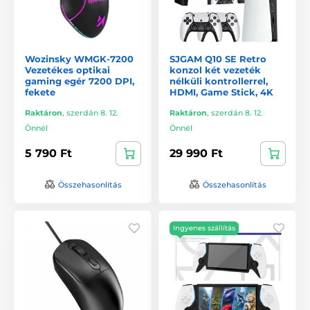
Wozinsky WMGK-7200
SJGAM Q10 SE Retro
Vezetékes optikai
konzol két vezeték
gaming egér 7200 DPI,
nélküli kontrollerrel,
fekete
HDMI, Game Stick, 4K
Raktáron
,
szerdán 8. 12.
Raktáron
,
szerdán 8. 12.
Önnél
Önnél
5 790 Ft
29 990 Ft
Összehasonlítás
Összehasonlítás
Ingyenes szállítás