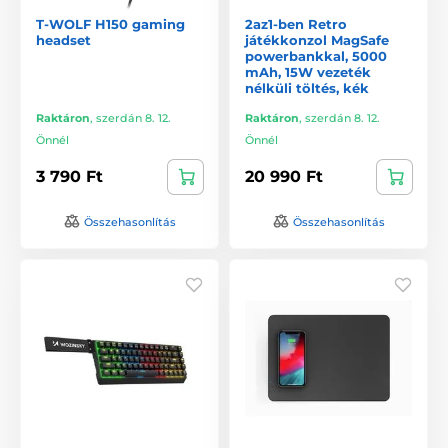
T-WOLF H150 gaming
2az1-ben Retro
headset
játékkonzol MagSafe
powerbankkal, 5000
mAh, 15W vezeték
nélküli töltés, kék
Raktáron
,
szerdán 8. 12.
Raktáron
,
szerdán 8. 12.
Önnél
Önnél
3 790 Ft
20 990 Ft
Összehasonlítás
Összehasonlítás