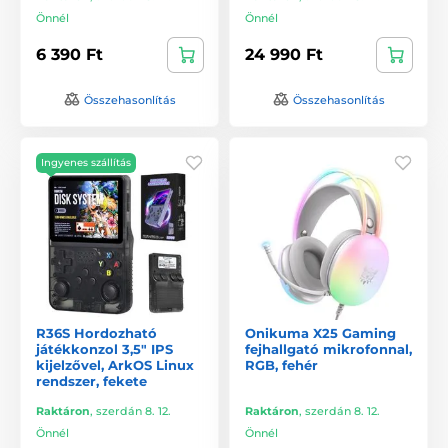
Önnél
Önnél
6 390 Ft
24 990 Ft
Összehasonlítás
Összehasonlítás
Ingyenes szállítás
R36S Hordozható
Onikuma X25 Gaming
játékkonzol 3,5" IPS
fejhallgató mikrofonnal,
kijelzővel, ArkOS Linux
RGB, fehér
rendszer, fekete
Raktáron
,
szerdán 8. 12.
Raktáron
,
szerdán 8. 12.
Önnél
Önnél