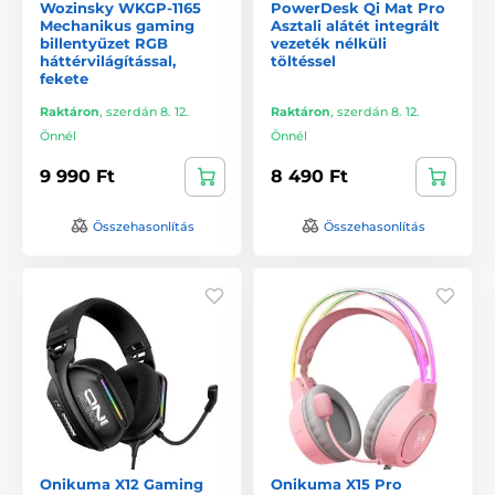
Wozinsky WKGP-1165
PowerDesk Qi Mat Pro
Mechanikus gaming
Asztali alátét integrált
billentyűzet RGB
vezeték nélküli
háttérvilágítással,
töltéssel
fekete
Raktáron
,
szerdán 8. 12.
Raktáron
,
szerdán 8. 12.
Önnél
Önnél
9 990 Ft
8 490 Ft
Összehasonlítás
Összehasonlítás
Onikuma X12 Gaming
Onikuma X15 Pro