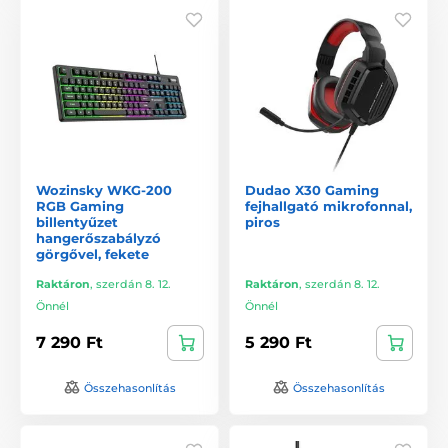
Wozinsky WKG-200
Dudao X30 Gaming
RGB Gaming
fejhallgató mikrofonnal,
billentyűzet
piros
hangerőszabályzó
görgővel, fekete
Raktáron
,
szerdán 8. 12.
Raktáron
,
szerdán 8. 12.
Önnél
Önnél
7 290 Ft
5 290 Ft
Összehasonlítás
Összehasonlítás