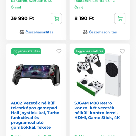
Raktáron
,
szerdán 8. 12.
Raktáron
,
szerdán 8. 12.
Önnél
Önnél
39 990 Ft
8 190 Ft
Összehasonlítás
Összehasonlítás
Ingyenes szállítás
Ingyenes szállítás
AB02 Vezeték nélküli
SJGAM M88 Retro
teleszkópos gamepad
konzol két vezeték
Hall joystick-kal, Turbo
nélküli kontrollerrel,
funkcióval és
HDMI, Game Stick, 4K
programozható
gombokkal, fekete