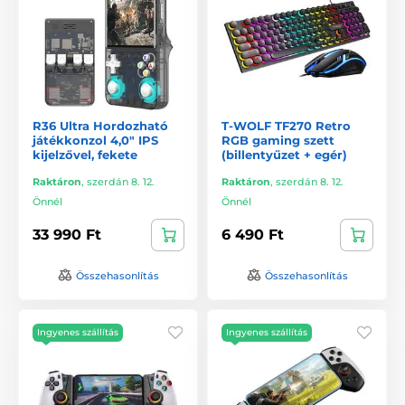
R36 Ultra Hordozható
T-WOLF TF270 Retro
játékkonzol 4,0" IPS
RGB gaming szett
kijelzővel, fekete
(billentyűzet + egér)
Raktáron
,
szerdán 8. 12.
Raktáron
,
szerdán 8. 12.
Önnél
Önnél
33 990 Ft
6 490 Ft
Összehasonlítás
Összehasonlítás
Ingyenes szállítás
Ingyenes szállítás