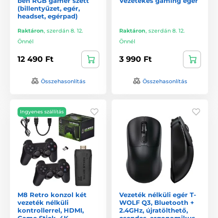
ben RGB gamer szett
Vezetékes gaming egér
(billentyűzet, egér,
headset, egérpad)
Raktáron
,
szerdán 8. 12.
Raktáron
,
szerdán 8. 12.
Önnél
Önnél
12 490 Ft
3 990 Ft
Összehasonlítás
Összehasonlítás
Ingyenes szállítás
M8 Retro konzol két
Vezeték nélküli egér T-
vezeték nélküli
WOLF Q3, Bluetooth +
kontrollerrel, HDMI,
2.4GHz, újratölthető,
Game Stick, 4K
csendes, ergonomikus