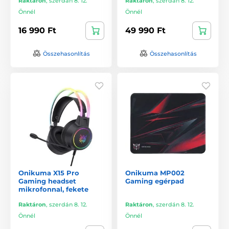
Raktáron
,
szerdán 8. 12.
Raktáron
,
szerdán 8. 12.
Önnél
Önnél
16 990 Ft
49 990 Ft
Összehasonlítás
Összehasonlítás
Onikuma X15 Pro
Onikuma MP002
Gaming headset
Gaming egérpad
mikrofonnal, fekete
Raktáron
,
szerdán 8. 12.
Raktáron
,
szerdán 8. 12.
Önnél
Önnél