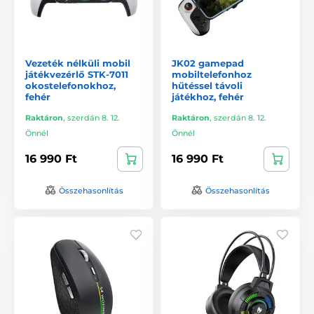
Vezeték nélküli mobil
JK02 gamepad
játékvezérlő STK-7011
mobiltelefonhoz
okostelefonokhoz,
hűtéssel távoli
fehér
játékhoz, fehér
Raktáron
,
szerdán 8. 12.
Raktáron
,
szerdán 8. 12.
Önnél
Önnél
16 990 Ft
16 990 Ft
Összehasonlítás
Összehasonlítás