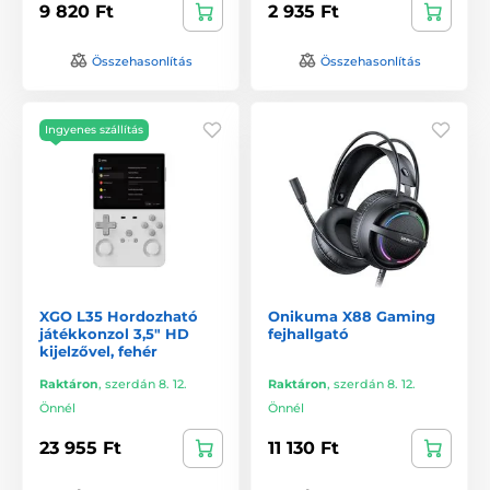
9 820 Ft
2 935 Ft
Összehasonlítás
Összehasonlítás
Ingyenes szállítás
XGO L35 Hordozható
Onikuma X88 Gaming
játékkonzol 3,5" HD
fejhallgató
kijelzővel, fehér
Raktáron
,
szerdán 8. 12.
Raktáron
,
szerdán 8. 12.
Önnél
Önnél
23 955 Ft
11 130 Ft