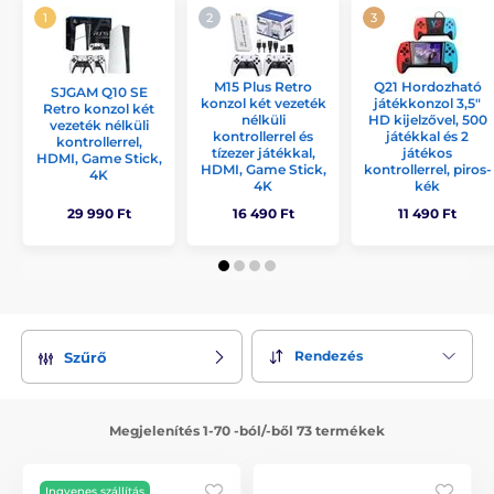
M15 Plus Retro
Q21 Hordozható
SJGAM Q10 SE
konzol két vezeték
játékkonzol 3,5"
Retro konzol két
nélküli
HD kijelzővel, 500
vezeték nélküli
kontrollerrel és
játékkal és 2
kontrollerrel,
tízezer játékkal,
játékos
HDMI, Game Stick,
HDMI, Game Stick,
kontrollerrel, piros-
4K
4K
kék
29 990 Ft
16 490 Ft
11 490 Ft
Rendezés
Szűrő
Megjelenítés 1-70 -ból/-ből 73 termékek
Ingyenes szállítás