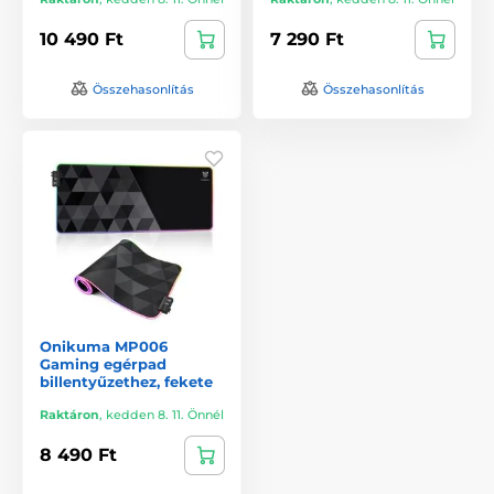
10 490 Ft
7 290 Ft
Összehasonlítás
Összehasonlítás
Onikuma MP006
Gaming egérpad
billentyűzethez, fekete
Raktáron
,
kedden 8. 11. Önnél
8 490 Ft