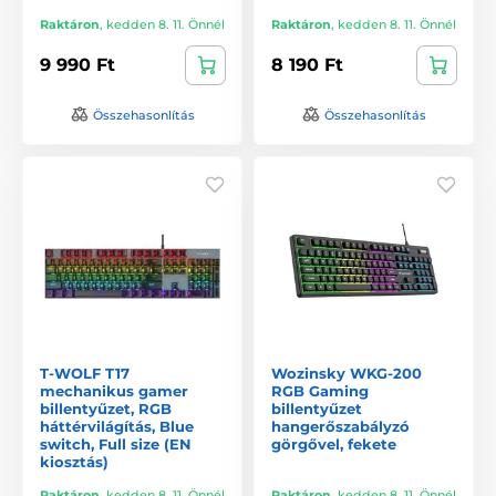
Raktáron
,
kedden 8. 11. Önnél
Raktáron
,
kedden 8. 11. Önnél
9 990 Ft
8 190 Ft
Összehasonlítás
Összehasonlítás
T-WOLF T17
Wozinsky WKG-200
mechanikus gamer
RGB Gaming
billentyűzet, RGB
billentyűzet
háttérvilágítás, Blue
hangerőszabályzó
switch, Full size (EN
görgővel, fekete
kiosztás)
Raktáron
,
kedden 8. 11. Önnél
Raktáron
,
kedden 8. 11. Önnél