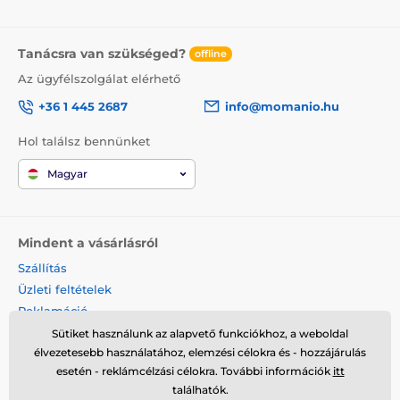
Tanácsra van szükséged?
offline
Az ügyfélszolgálat elérhető
+36 1 445 2687
info@momanio.hu
Hol találsz bennünket
Magyar
Mindent a vásárlásról
Szállítás
Üzleti feltételek
Reklamáció
Termék visszaküldése
Sütiket használunk az alapvető funkciókhoz, a weboldal
élvezetesebb használatához, elemzési célokra és - hozzájárulás
Termék cseréje
esetén - reklámcélzási célokra. További információk
itt
Cookies
találhatók.
Kapcsolat