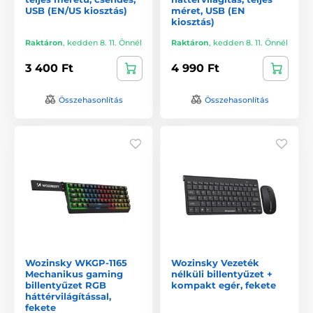
USB (EN/US kiosztás)
méret, USB (EN
kiosztás)
Raktáron
,
kedden 8. 11. Önnél
Raktáron
,
kedden 8. 11. Önnél
3 400 Ft
4 990 Ft
Összehasonlítás
Összehasonlítás
Wozinsky WKGP-1165
Wozinsky Vezeték
Mechanikus gaming
nélküli billentyűzet +
billentyűzet RGB
kompakt egér, fekete
háttérvilágítással,
fekete