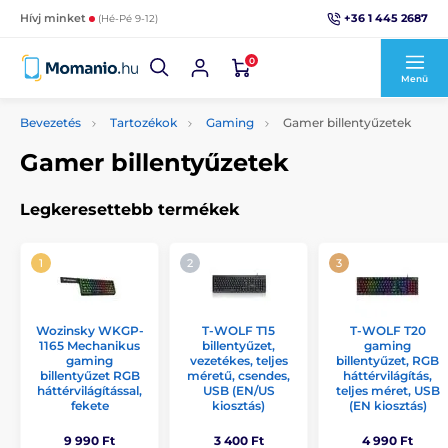
+36 1 445 2687
Hívj minket
(Hé-Pé 9-12)
0
Menü
Bevezetés
Tartozékok
Gaming
Gamer billentyűzetek
Gamer billentyűzetek
Legkeresettebb termékek
Wozinsky WKGP-
T-WOLF T15
T-WOLF T20
1165 Mechanikus
billentyűzet,
gaming
gaming
vezetékes, teljes
billentyűzet, RGB
billentyűzet RGB
méretű, csendes,
háttérvilágítás,
háttérvilágítással,
USB (EN/US
teljes méret, USB
fekete
kiosztás)
(EN kiosztás)
9 990 Ft
3 400 Ft
4 990 Ft