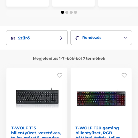
Rendezés
Szűrő
Megjelenítés 1-7 -ból/-ből 7 termékek
T-WOLF T15
T-WOLF T20 gaming
billentyűzet, vezetékes,
billentyűzet, RGB
teljes méretű, csendes,
háttérvilágítás, teljes