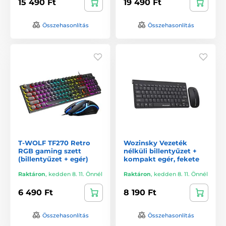
15 490 Ft
19 490 Ft
Összehasonlítás
Összehasonlítás
T-WOLF TF270 Retro
Wozinsky Vezeték
RGB gaming szett
nélküli billentyűzet +
(billentyűzet + egér)
kompakt egér, fekete
Raktáron
,
kedden 8. 11. Önnél
Raktáron
,
kedden 8. 11. Önnél
6 490 Ft
8 190 Ft
Összehasonlítás
Összehasonlítás