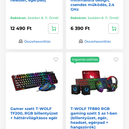
csendes működés, 2.4
GHz
Raktáron
,
kedden 8. 11. Önnél
Raktáron
,
kedden 8. 11. Önnél
12 490 Ft
6 390 Ft
Összehasonlítás
Összehasonlítás
Ingyenes szállítás
Gamer szett T-WOLF
T-WOLF TF880 RGB
TF200, RGB billentyűzet
gaming szett 5 az 1-ben
+ háttérvilágításos egér
(billentyűzet, egér,
headset, egérpad +
hangszórók)