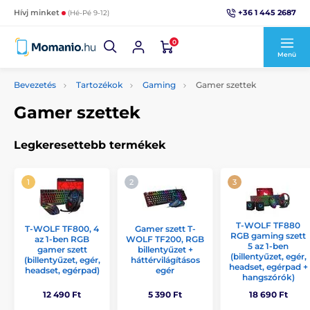
+36 1 445 2687
Hívj minket
(Hé-Pé 9-12)
0
Menü
Bevezetés
Tartozékok
Gaming
Gamer szettek
Gamer szettek
Legkeresettebb termékek
T-WOLF TF880
T-WOLF TF800, 4
Gamer szett T-
RGB gaming szett
az 1-ben RGB
WOLF TF200, RGB
5 az 1-ben
gamer szett
billentyűzet +
(billentyűzet, egér,
(billentyűzet, egér,
háttérvilágításos
headset, egérpad +
headset, egérpad)
egér
hangszórók)
12 490 Ft
5 390 Ft
18 690 Ft