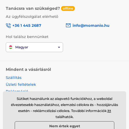
Tanácsra van szükséged?
offline
Az ügyfélszolgálat elérhető
+36 1 445 2687
info@momanio.hu
Hol találsz bennünket
Magyar
Mindent a vásárlásról
Szállítás
Üzleti feltételek
Reklamáció
Termék visszaküldése
Sütiket használunk az alapvető funkciókhoz, a weboldal
élvezetesebb használatához, elemzési célokra és - hozzájárulás
Termék cseréje
esetén - reklámcélzási célokra. További információk
itt
Cookies
találhatók.
Kapcsolat
Nem értek egyet