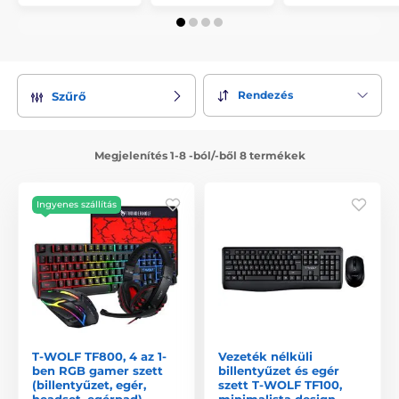
Rendezés
Szűrő
Megjelenítés 1-8 -ból/-ből 8 termékek
Ingyenes szállítás
T-WOLF TF800, 4 az 1-
Vezeték nélküli
ben RGB gamer szett
billentyűzet és egér
(billentyűzet, egér,
szett T-WOLF TF100,
headset, egérpad)
minimalista design,