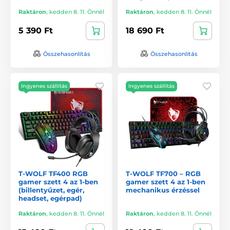
Raktáron
,
kedden 8. 11. Önnél
Raktáron
,
kedden 8. 11. Önnél
5 390 Ft
18 690 Ft
Összehasonlítás
Összehasonlítás
Ingyenes szállítás
Ingyenes szállítás
T-WOLF TF400 RGB
T-WOLF TF700 – RGB
gamer szett 4 az 1-ben
gamer szett 4 az 1-ben
(billentyűzet, egér,
mechanikus érzéssel
headset, egérpad)
Raktáron
,
kedden 8. 11. Önnél
Raktáron
,
kedden 8. 11. Önnél