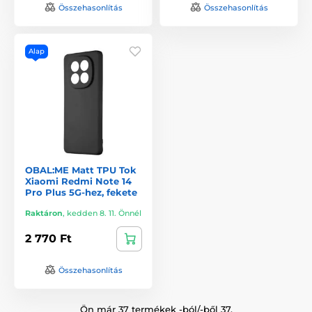
Összehasonlítás
Összehasonlítás
Alap
OBAL:ME Matt TPU Tok
Xiaomi Redmi Note 14
Pro Plus 5G-hez, fekete
Raktáron
,
kedden 8. 11. Önnél
2 770 Ft
Összehasonlítás
Ön már 37 termékek -ból/-ből 37.