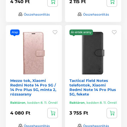
4 740 Ft
2 115 Ft
Összehasonlítás
Összehasonlítás
Alap
Ár-érték arány
Mezzo tok, Xiaomi
Tactical Field Notes
Redmi Note 14 Pro 5G /
telefontok, Xiaomi
14 Pro Plus 5G, minta 2,
Redmi Note 14 Pro Plus
rózsaarany
5G, fekete
Raktáron
,
kedden 8. 11. Önnél
Raktáron
,
kedden 8. 11. Önnél
4 080 Ft
3 755 Ft
Összehasonlítás
Összehasonlítás