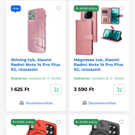
Alap
Ár-érték arány
Shining tok, Xiaomi
Mágneses tok, Xiaomi
Redmi Note 14 Pro Plus
Redmi Note 14 Pro Plus
5G, rózsaszín
5G, rózsaszín
Raktáron
,
kedden 8. 11. Önnél
Raktáron
,
kedden 8. 11. Önnél
1 625 Ft
3 590 Ft
Összehasonlítás
Összehasonlítás
Ár-érték arány
Ár-érték arány