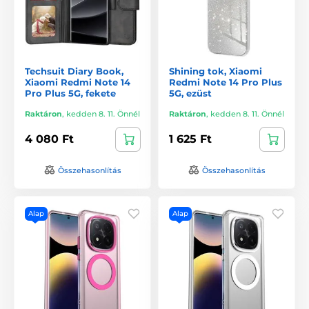
Techsuit Diary Book,
Shining tok, Xiaomi
Xiaomi Redmi Note 14
Redmi Note 14 Pro Plus
Pro Plus 5G, fekete
5G, ezüst
Raktáron
,
kedden 8. 11. Önnél
Raktáron
,
kedden 8. 11. Önnél
4 080 Ft
1 625 Ft
Összehasonlítás
Összehasonlítás
Alap
Alap