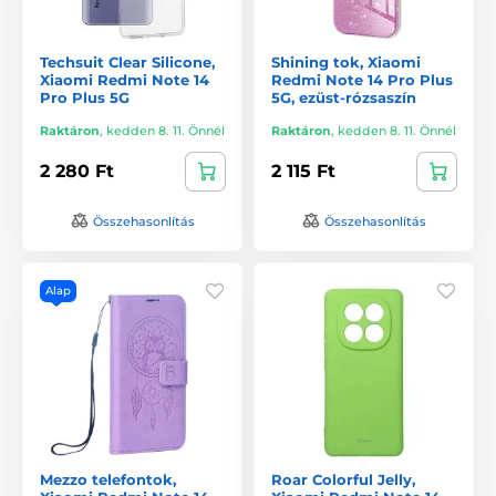
Techsuit Clear Silicone,
Shining tok, Xiaomi
Xiaomi Redmi Note 14
Redmi Note 14 Pro Plus
Pro Plus 5G
5G, ezüst-rózsaszín
Raktáron
,
kedden 8. 11. Önnél
Raktáron
,
kedden 8. 11. Önnél
2 280 Ft
2 115 Ft
Összehasonlítás
Összehasonlítás
Alap
Mezzo telefontok,
Roar Colorful Jelly,