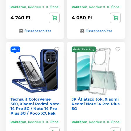
Raktáron
,
kedden 8. 11. Önnél
Raktáron
,
kedden 8. 11. Önnél
4 740 Ft
4 080 Ft
Összehasonlítás
Összehasonlítás
Alap
Ár-érték arány
Techsuit ColorVerse
JP Átlátszó tok, Xiaomi
360, Xiaomi Redmi Note
Redmi Note 14 Pro Plus
14 Pro 5G / Note 14 Pro
5G
Plus 5G / Poco X7, kék
Raktáron
,
kedden 8. 11. Önnél
Raktáron
,
kedden 8. 11. Önnél