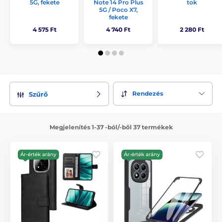
5G, fekete
Note 14 Pro Plus
tok
5G / Poco X7,
fekete
4 575 Ft
4 740 Ft
2 280 Ft
Rendezés
Szűrő
Megjelenítés 1-37 -ból/-ből 37 termékek
Ár-érték arány
Ár-érték arány