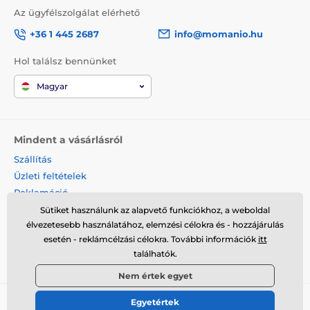
Az ügyfélszolgálat elérhető
+36 1 445 2687
info@momanio.hu
Hol találsz bennünket
Magyar
Mindent a vásárlásról
Szállítás
Üzleti feltételek
Reklamáció
Termék visszaküldése
Sütiket használunk az alapvető funkciókhoz, a weboldal
élvezetesebb használatához, elemzési célokra és - hozzájárulás
Termék cseréje
esetén - reklámcélzási célokra. További információk
itt
Cookies
találhatók.
Kapcsolat
Nem értek egyet
Egyetértek
© 2026 momanio.hu ⦁ Webshop szolgáltatónk a
SIMPLIA.cz