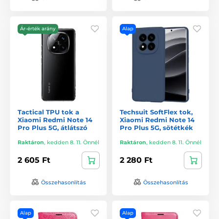
Ár-érték arány
Alap
Tactical TPU tok a
Techsuit SoftFlex tok,
Xiaomi Redmi Note 14
Xiaomi Redmi Note 14
Pro Plus 5G, átlátszó
Pro Plus 5G, sötétkék
Raktáron
,
kedden 8. 11. Önnél
Raktáron
,
kedden 8. 11. Önnél
2 605 Ft
2 280 Ft
Összehasonlítás
Összehasonlítás
Alap
Alap