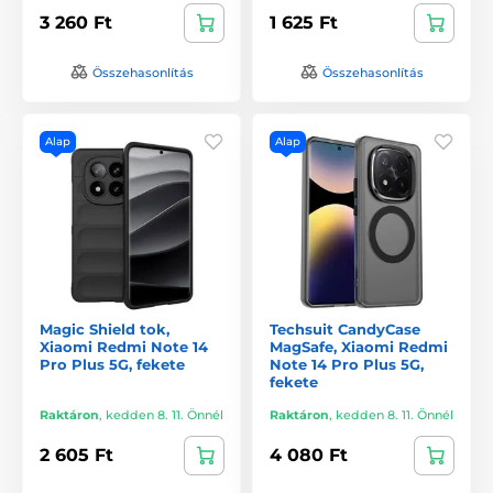
3 260 Ft
1 625 Ft
Összehasonlítás
Összehasonlítás
Alap
Alap
Magic Shield tok,
Techsuit CandyCase
Xiaomi Redmi Note 14
MagSafe, Xiaomi Redmi
Pro Plus 5G, fekete
Note 14 Pro Plus 5G,
fekete
Raktáron
,
kedden 8. 11. Önnél
Raktáron
,
kedden 8. 11. Önnél
2 605 Ft
4 080 Ft