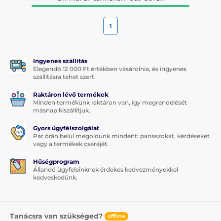
1
Ingyenes szállítás
Elegendő 12 000 Ft értékben vásárolnia, és ingyenes
szállításra tehet szert.
Raktáron lévő termékek
Minden termékünk raktáron van, így megrendelését
másnap kiszállítjuk.
Gyors ügyfélszolgálat
Pár órán belül megoldunk mindent: panaszokat, kérdéseket
vagy a termékek cseréjét.
Hűségprogram
Állandó ügyfeleinknek érdekes kedvezményekkel
kedveskedünk.
Tanácsra van szükséged?
offline