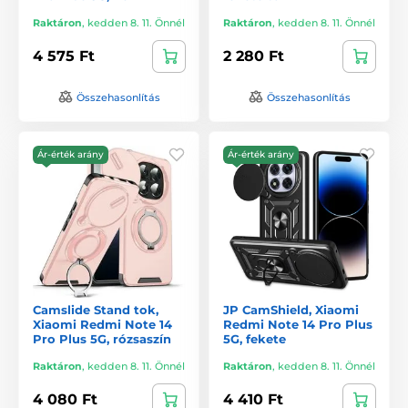
Raktáron
,
kedden 8. 11. Önnél
Raktáron
,
kedden 8. 11. Önnél
4 575 Ft
2 280 Ft
Összehasonlítás
Összehasonlítás
Ár-érték arány
Ár-érték arány
Camslide Stand tok,
JP CamShield, Xiaomi
Xiaomi Redmi Note 14
Redmi Note 14 Pro Plus
Pro Plus 5G, rózsaszín
5G, fekete
Raktáron
,
kedden 8. 11. Önnél
Raktáron
,
kedden 8. 11. Önnél
4 080 Ft
4 410 Ft