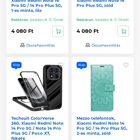
Xiaomi Redmi Note 14
Xiaomi Redmi Note 14
Pro 5G / 14 Pro Plus 5G,
Pro Plus 5G, zöld
1-es minta, lila
Raktáron
,
kedden 8. 11. Önnél
Raktáron
,
kedden 8. 11. Önnél
4 080 Ft
4 080 Ft
Összehasonlítás
Összehasonlítás
Alap
Alap
Techsuit ColorVerse
Mezzo telefontok,
360, Xiaomi Redmi Note
Xiaomi Redmi Note 14
14 Pro 5G / Note 14 Pro
Pro 5G / 14 Pro Plus 5G,
Plus 5G / Poco X7,
2-es minta, zöld
fekete