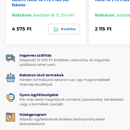
funkcionalitás és az esztétika között. Ez a tok
fekete
mindkettőt kínálja.
Raktáron
,
kedden 8. 11. Önnél
Raktáron
,
kedden
A praktikusság az első helyen:
A csúsztatható
kamerafedél és az állvány ideális társsá teszi ezt a
4 575 Ft
2 115 Ft
tokot nemcsak utazásokhoz, hanem mindennapi
Kosárba
használatra is.
Befektetés a minőségbe:
Tartós anyagokból
készült, amelyek biztosítják a tok és telefonod
hosszú élettartamát.
Ingyenes szállítás
Elegendő 12 000 Ft értékben vásárolnia, és ingyenes
Szerezd be a
Camslide Stand tokot
még ma, és
szállításra tehet szert.
ajándékozd meg telefonodat elsőrangú védelemmel
és stílussal, amit megérdemel.
Maradj biztonságban
Raktáron lévő termékek
Minden termékünk raktáron van, így megrendelését
és egyben trendi – minden egy tokban.
másnap kiszállítjuk.
Gyors ügyfélszolgálat
Pár órán belül megoldunk mindent: panaszokat, kérdéseket
vagy a termékek cseréjét.
Hűségprogram
Állandó ügyfeleinknek érdekes kedvezményekkel
kedveskedünk.