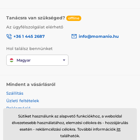
Tanácsra van szükséged?
offline
Az ügyfélszolgálat elérhető
+36 1 445 2687
info@momanio.hu
Hol találsz bennünket
Magyar
Mindent a vásárlásról
Szállítás
Üzleti feltételek
Reklamáció
Termék visszaküldése
Sütiket használunk az alapvető funkciókhoz, a weboldal
élvezetesebb használatához, elemzési célokra és - hozzájárulás
Termék cseréje
esetén - reklámcélzási célokra. További információk
itt
Cookies
találhatók.
Kapcsolat