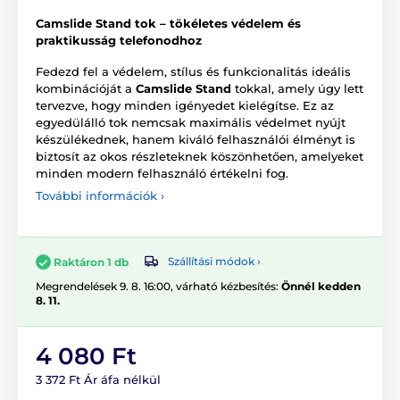
Camslide Stand tok – tökéletes védelem és
praktikusság telefonodhoz
Fedezd fel a védelem, stílus és funkcionalitás ideális
kombinációját a
Camslide Stand
tokkal, amely úgy lett
tervezve, hogy minden igényedet kielégítse. Ez az
egyedülálló tok nemcsak maximális védelmet nyújt
készülékednek, hanem kiváló felhasználói élményt is
biztosít az okos részleteknek köszönhetően, amelyeket
minden modern felhasználó értékelni fog.
További információk ›
Szállítási módok ›
Raktáron 1 db
Megrendelések 9. 8. 16:00, várható kézbesítés:
Önnél kedden
8. 11.
4 080 Ft
3 372 Ft Ár áfa nélkül