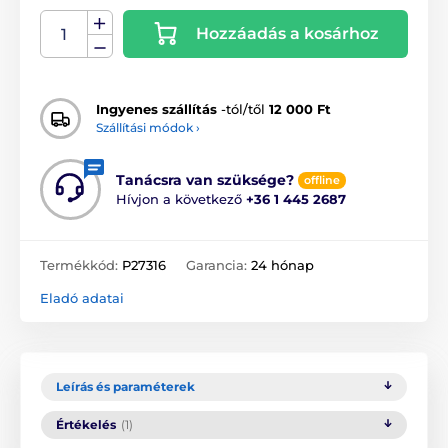
Hozzáadás a kosárhoz
Ingyenes szállítás
-tól/től
12 000 Ft
Szállítási módok ›
Tanácsra van szüksége?
offline
Hívjon a következő
+36 1 445 2687
Termékkód:
P27316
Garancia:
24 hónap
Eladó adatai
Leírás és paraméterek
Értékelés
(1)