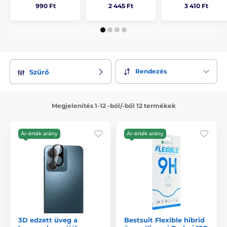
990 Ft
2 445 Ft
3 410 Ft
Rendezés
Szűrő
Megjelenítés 1-12 -ból/-ből 12 termékek
Ár-érték arány
Ár-érték arány
3D edzett üveg a
Bestsuit Flexible hibrid