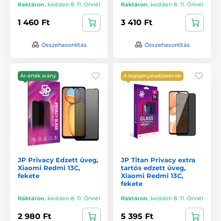
Raktáron
,
kedden 8. 11. Önnél
Raktáron
,
kedden 8. 11. Önnél
1 460 Ft
3 410 Ft
Összehasonlítás
Összehasonlítás
Ár-érték arány
A legigényesebbeknek
JP Privacy Edzett üveg,
JP Titan Privacy extra
Xiaomi Redmi 13C,
tartós edzett üveg,
fekete
Xiaomi Redmi 13C,
fekete
Raktáron
,
kedden 8. 11. Önnél
Raktáron
,
kedden 8. 11. Önnél
2 980 Ft
5 395 Ft