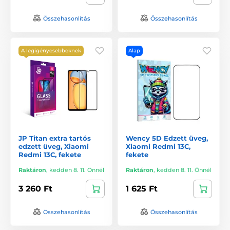
Összehasonlítás
Összehasonlítás
A legigényesebbeknek
Alap
JP Titan extra tartós
Wency 5D Edzett üveg,
edzett üveg, Xiaomi
Xiaomi Redmi 13C,
Redmi 13C, fekete
fekete
Raktáron
,
kedden 8. 11. Önnél
Raktáron
,
kedden 8. 11. Önnél
3 260 Ft
1 625 Ft
Összehasonlítás
Összehasonlítás