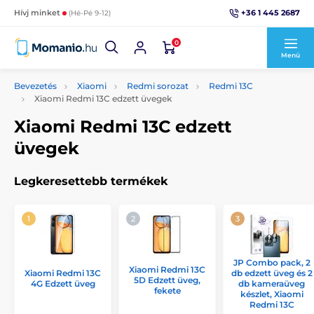
+36 1 445 2687
Hívj minket
(Hé-Pé 9-12)
0
Menü
Bevezetés
Xiaomi
Redmi sorozat
Redmi 13C
Xiaomi Redmi 13C edzett üvegek
Xiaomi Redmi 13C edzett
üvegek
Legkeresettebb termékek
JP Combo pack, 2
Xiaomi Redmi 13C
Xiaomi Redmi 13C
db edzett üveg és 2
5D Edzett üveg,
4G Edzett üveg
db kameraüveg
fekete
készlet, Xiaomi
Redmi 13C