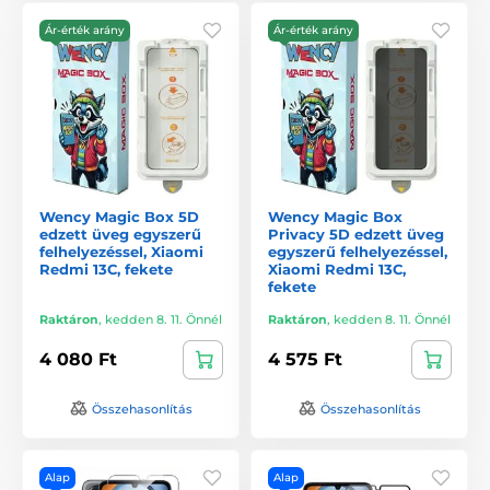
Ár-érték arány
Ár-érték arány
Wency Magic Box 5D
Wency Magic Box
edzett üveg egyszerű
Privacy 5D edzett üveg
felhelyezéssel, Xiaomi
egyszerű felhelyezéssel,
Redmi 13C, fekete
Xiaomi Redmi 13C,
fekete
Raktáron
,
kedden 8. 11. Önnél
Raktáron
,
kedden 8. 11. Önnél
4 080 Ft
4 575 Ft
Összehasonlítás
Összehasonlítás
Alap
Alap