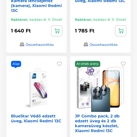
kamera lencséjéhez
üveg, Xiaomi Redmi 13C
(kamera), Xiaomi Redmi
13C
Raktáron
,
kedden 8. 11. Önnél
Raktáron
,
kedden 8. 11. Önnél
1 640 Ft
1 785 Ft
Összehasonlítás
Összehasonlítás
Alap
Ár-érték arány
BlueStar Védő edzett
JP Combo pack, 2 db
üveg, Xiaomi Redmi 13C
edzett üveg és 2 db
kameraüveg készlet,
Xiaomi Redmi 13C