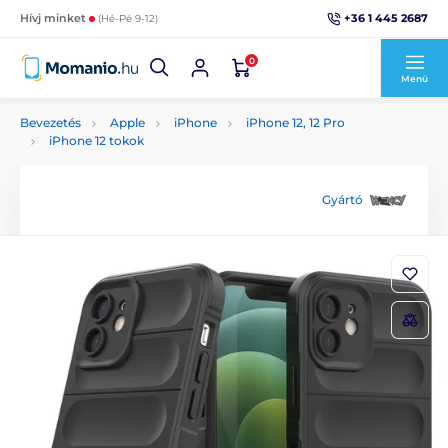
+36 1 445 2687
Hívj minket
(Hé-Pé 9-12)
0
Menü
Bevezetés
Apple
iPhone
iPhone 12, 12 Pro
iPhone 12 tokok
Gyártó