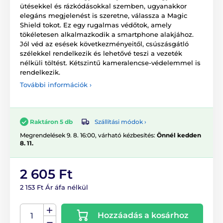
ütésekkel és rázkódásokkal szemben, ugyanakkor
elegáns megjelenést is szeretne, válassza a Magic
Shield tokot. Ez egy rugalmas védőtok, amely
tökéletesen alkalmazkodik a smartphone alakjához.
Jól véd az esések következményeitől, csúszásgátló
szélekkel rendelkezik és lehetővé teszi a vezeték
nélküli töltést. Kétszintű kameralencse-védelemmel is
rendelkezik.
További információk ›
Szállítási módok ›
Raktáron 5 db
Megrendelések 9. 8. 16:00, várható kézbesítés:
Önnél kedden
8. 11.
2 605 Ft
2 153 Ft Ár áfa nélkül
Hozzáadás a kosárhoz