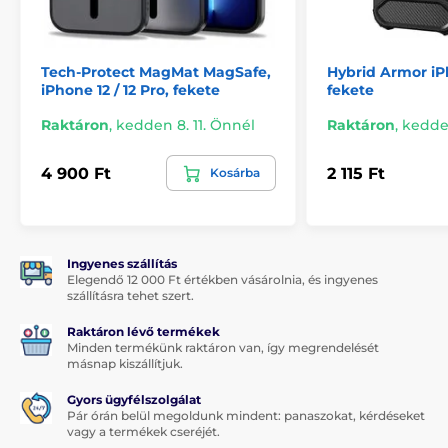
hangszórók számára
Kétszintű kameravédelemmel rendelkezik.
Az
objektív kivágásai és a szélek megemelt kialakítása
Tech-Protect MagMat MagSafe,
Hybrid Armor iPh
megvédi a kamerát a portól, víztől és karcolásoktól
iPhone 12 / 12 Pro, fekete
fekete
A tok kiváló minőségű TPU-ból készült
- műanyag
anyagból, amely nemcsak tompítja az esetleges
Raktáron
,
kedden 8. 11. Önnél
Raktáron
,
kedden
esésekkel járó ütéseket, hanem nem is törik el
Megvédi a telefont a hátlap karcolásaitól.
A belső
4 900 Ft
2 115 Ft
Kosárba
réteg finom flokolt béléssel van bevonva
Hosszú ideig tiszta marad.
A selymes bevonat nem
gyűjti az ujjlenyomatokat, port vagy
szennyeződéseket, és ha beszennyeződik, a bevonat
Ingyenes szállítás
könnyen lemosható
Elegendő 12 000 Ft értékben vásárolnia, és ingyenes
szállításra tehet szert.
Raktáron lévő termékek
Minden termékünk raktáron van, így megrendelését
másnap kiszállítjuk.
Gyors ügyfélszolgálat
Pár órán belül megoldunk mindent: panaszokat, kérdéseket
vagy a termékek cseréjét.