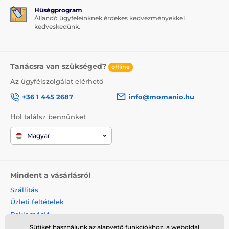
Hűségprogram
Állandó ügyfeleinknek érdekes kedvezményekkel
kedveskedünk.
Tanácsra van szükséged?
offline
Az ügyfélszolgálat elérhető
+36 1 445 2687
info@momanio.hu
Hol találsz bennünket
Magyar
Mindent a vásárlásról
Szállítás
Üzleti feltételek
Reklamáció
Termék visszaküldése
Sütiket használunk az alapvető funkciókhoz, a weboldal