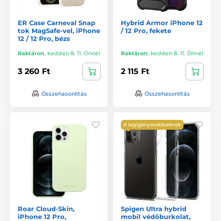
ER Case Carneval Snap
Hybrid Armor iPhone 12
tok MagSafe-vel, iPhone
/ 12 Pro, fekete
12 / 12 Pro, bézs
Raktáron
,
kedden 8. 11. Önnél
Raktáron
,
kedden 8. 11. Önnél
3 260 Ft
2 115 Ft
Összehasonlítás
Összehasonlítás
A legigényesebbeknek
Roar Cloud-Skin,
Spigen Ultra hybrid
iPhone 12 Pro,
mobil védőburkolat,