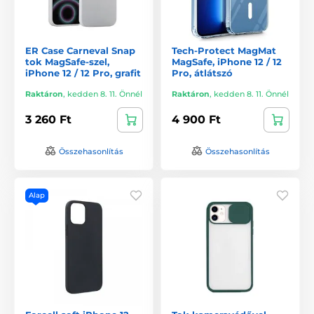
ER Case Carneval Snap
Tech-Protect MagMat
tok MagSafe-szel,
MagSafe, iPhone 12 / 12
iPhone 12 / 12 Pro, grafit
Pro, átlátszó
Raktáron
,
kedden 8. 11. Önnél
Raktáron
,
kedden 8. 11. Önnél
3 260 Ft
4 900 Ft
Összehasonlítás
Összehasonlítás
Alap