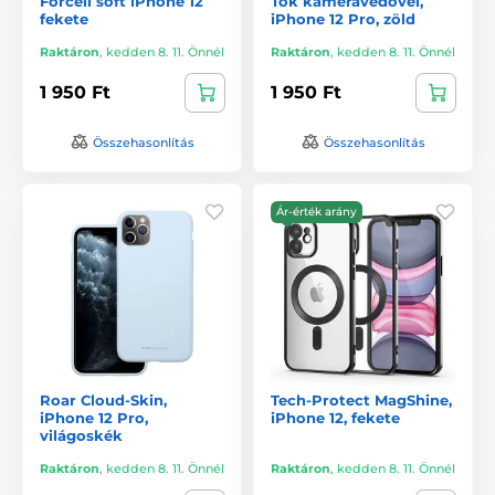
Forcell soft iPhone 12
Tok kameravédővel,
fekete
iPhone 12 Pro, zöld
Raktáron
,
kedden 8. 11. Önnél
Raktáron
,
kedden 8. 11. Önnél
1 950 Ft
1 950 Ft
Összehasonlítás
Összehasonlítás
Ár-érték arány
Roar Cloud-Skin,
Tech-Protect MagShine,
iPhone 12 Pro,
iPhone 12, fekete
világoskék
Raktáron
,
kedden 8. 11. Önnél
Raktáron
,
kedden 8. 11. Önnél