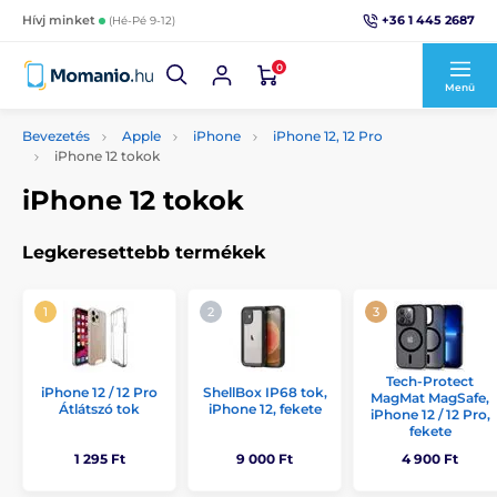
+36 1 445 2687
Hívj minket
(Hé-Pé 9-12)
0
Menü
Bevezetés
Apple
iPhone
iPhone 12, 12 Pro
iPhone 12 tokok
iPhone 12 tokok
Legkeresettebb termékek
Tech-Protect
iPhone 12 / 12 Pro
ShellBox IP68 tok,
MagMat MagSafe,
Átlátszó tok
iPhone 12, fekete
iPhone 12 / 12 Pro,
fekete
1 295 Ft
9 000 Ft
4 900 Ft