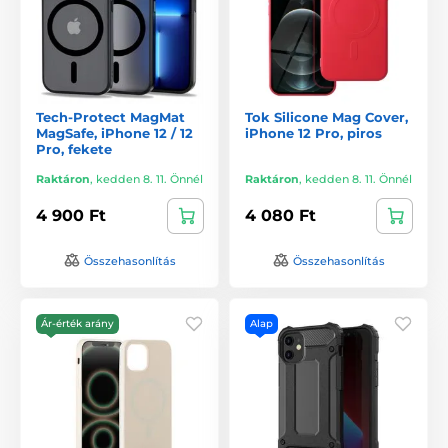
Tech-Protect MagMat
Tok Silicone Mag Cover,
MagSafe, iPhone 12 / 12
iPhone 12 Pro, piros
Pro, fekete
Raktáron
,
kedden 8. 11. Önnél
Raktáron
,
kedden 8. 11. Önnél
4 900 Ft
4 080 Ft
Összehasonlítás
Összehasonlítás
Ár-érték arány
Alap