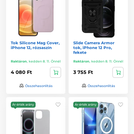
Tok Silicone Mag Cover,
Slide Camera Armor
iPhone 12, rózsaszín
tok, iPhone 12 Pro,
fekete
Raktáron
,
kedden 8. 11. Önnél
Raktáron
,
kedden 8. 11. Önnél
4 080 Ft
3 755 Ft
Összehasonlítás
Összehasonlítás
Ár-érték arány
Ár-érték arány