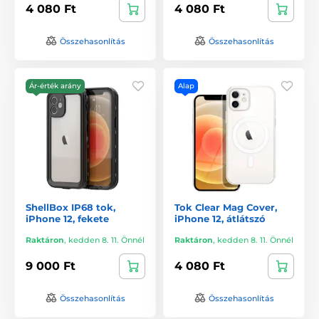
4 080 Ft
4 080 Ft
Összehasonlítás
Összehasonlítás
Ár-érték arány
Alap
ShellBox IP68 tok,
Tok Clear Mag Cover,
iPhone 12, fekete
iPhone 12, átlátszó
Raktáron
,
kedden 8. 11. Önnél
Raktáron
,
kedden 8. 11. Önnél
9 000 Ft
4 080 Ft
Összehasonlítás
Összehasonlítás