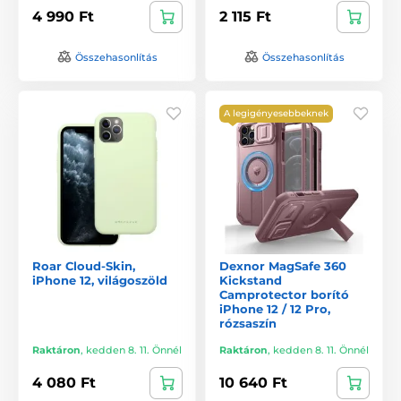
4 990 Ft
2 115 Ft
Összehasonlítás
Összehasonlítás
A legigényesebbeknek
Roar Cloud-Skin,
Dexnor MagSafe 360
iPhone 12, világoszöld
Kickstand
Camprotector borító
iPhone 12 / 12 Pro,
rózsaszín
Raktáron
,
kedden 8. 11. Önnél
Raktáron
,
kedden 8. 11. Önnél
4 080 Ft
10 640 Ft