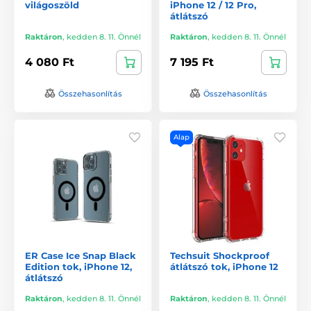
világoszöld
iPhone 12 / 12 Pro,
átlátszó
Raktáron
,
kedden 8. 11. Önnél
Raktáron
,
kedden 8. 11. Önnél
4 080 Ft
7 195 Ft
Összehasonlítás
Összehasonlítás
Alap
ER Case Ice Snap Black
Techsuit Shockproof
Edition tok, iPhone 12,
átlátszó tok, iPhone 12
átlátszó
Raktáron
,
kedden 8. 11. Önnél
Raktáron
,
kedden 8. 11. Önnél