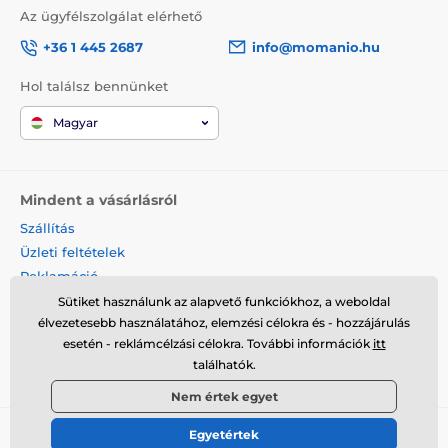
Az ügyfélszolgálat elérhető
+36 1 445 2687
info@momanio.hu
Hol találsz bennünket
Magyar
Mindent a vásárlásról
Szállítás
Üzleti feltételek
Reklamáció
Termék visszaküldése
Sütiket használunk az alapvető funkciókhoz, a weboldal
élvezetesebb használatához, elemzési célokra és - hozzájárulás
Termék cseréje
esetén - reklámcélzási célokra. További információk
itt
Cookies
találhatók.
Kapcsolat
Nem értek egyet
Egyetértek
© 2026 momanio.hu ⦁ Webshop szolgáltatónk a
SIMPLIA.cz