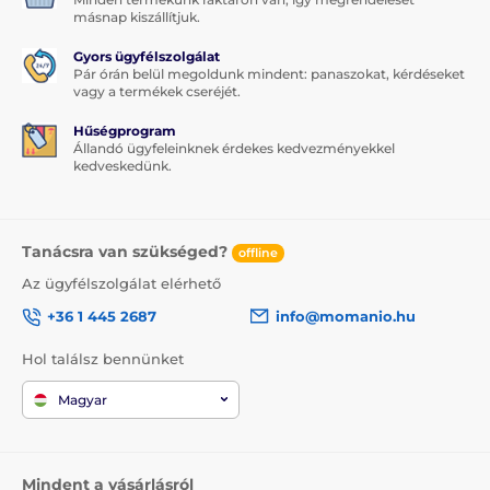
másnap kiszállítjuk.
Gyors ügyfélszolgálat
Pár órán belül megoldunk mindent: panaszokat, kérdéseket
vagy a termékek cseréjét.
Hűségprogram
Állandó ügyfeleinknek érdekes kedvezményekkel
kedveskedünk.
Tanácsra van szükséged?
offline
Az ügyfélszolgálat elérhető
+36 1 445 2687
info@momanio.hu
Hol találsz bennünket
Magyar
Mindent a vásárlásról