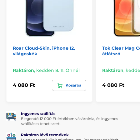
Roar Cloud-Skin, iPhone 12,
Tok Clear Mag Co
világoskék
átlátszó
Raktáron
,
kedden 8. 11. Önnél
Raktáron
,
kedden
4 080 Ft
4 080 Ft
Kosárba
Ingyenes szállítás
Elegendő 12 000 Ft értékben vásárolnia, és ingyenes
szállításra tehet szert.
Raktáron lévő termékek
Minden termékünk raktáron van, így megrendelését