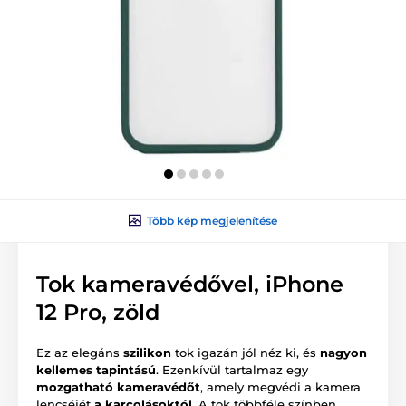
Több kép megjelenítése
Tok kameravédővel, iPhone
12 Pro, zöld
Ez az elegáns
szilikon
tok igazán jól néz ki, és
nagyon
kellemes tapintású
. Ezenkívül tartalmaz egy
mozgatható kameravédőt
, amely megvédi a kamera
lencséjét
a karcolásoktól
. A tok többféle színben