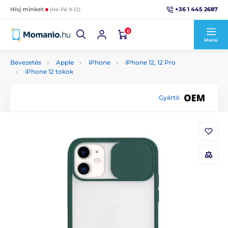
+36 1 445 2687
Hívj minket
(Hé-Pé 9-12)
0
Menü
Bevezetés
Apple
iPhone
iPhone 12, 12 Pro
iPhone 12 tokok
Gyártó