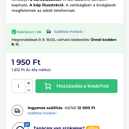
kapható.
A kép illusztráció
. A valóságban a kivágások
megfelelnek az adott telefonnak.
Szállítási módok ›
Raktáron 1 db
Megrendelések 9. 8. 16:00, várható kézbesítés:
Önnél kedden
8. 11.
1 950 Ft
1 612 Ft Ár áfa nélkül
Hozzáadás a kosárhoz
Ingyenes szállítás
-tól/től
12 000 Ft
Szállítási módok ›
Tanácsra van szüksége?
offline