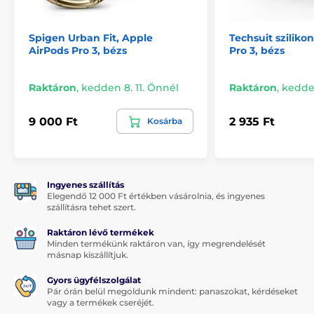
Spigen Urban Fit, Apple
Techsuit sziliko
AirPods Pro 3, bézs
Pro 3, bézs
Raktáron
,
kedden 8. 11. Önnél
Raktáron
,
kedden
9 000 Ft
2 935 Ft
Kosárba
Ingyenes szállítás
Elegendő 12 000 Ft értékben vásárolnia, és ingyenes
szállításra tehet szert.
Raktáron lévő termékek
Minden termékünk raktáron van, így megrendelését
másnap kiszállítjuk.
Gyors ügyfélszolgálat
Pár órán belül megoldunk mindent: panaszokat, kérdéseket
vagy a termékek cseréjét.