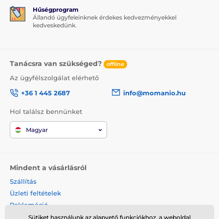
Hűségprogram
Állandó ügyfeleinknek érdekes kedvezményekkel
kedveskedünk.
Tanácsra van szükséged?
offline
Az ügyfélszolgálat elérhető
+36 1 445 2687
info@momanio.hu
Hol találsz bennünket
Magyar
Mindent a vásárlásról
Szállítás
Üzleti feltételek
Reklamáció
Termék visszaküldése
Sütiket használunk az alapvető funkciókhoz, a weboldal