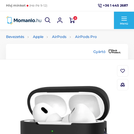
+36 1 445 2687
Hívj minket
(Hé-Pé 9-12)
0
Menü
Bevezetés
Apple
AirPods
AirPods Pro
Gyártó