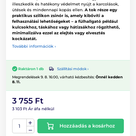
illeszkedik és hatékony védelmet nyújt a karcolások,
ütések és mindennapi kopás ellen.
A tok része egy
praktikus szilikon zsinór is, amely kibővíti a
felhasználási lehetőségeket – a fülhallgató például
kulcsokhoz, táskához vagy hátizsákhoz rögzíthető,
minimalizálva ezzel az elejtés vagy elvesztés
kockázatát.
További információk ›
Szállítási módok ›
Raktáron 1 db
Megrendelések 9. 8. 16:00, várható kézbesítés:
Önnél kedden
8. 11.
3 755 Ft
3 103 Ft Ár áfa nélkül
Hozzáadás a kosárhoz