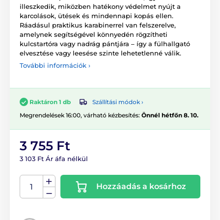
illeszkedik, miközben hatékony védelmet nyújt a
karcolások, ütések és mindennapi kopás ellen.
Ráadásul praktikus karabinerrel van felszerelve,
amelynek segítségével könnyedén rögzítheti
kulcstartóra vagy nadrág pántjára – így a fülhallgató
elvesztése vagy leesése szinte lehetetlenné válik.
További információk ›
Szállítási módok ›
Raktáron 1 db
Megrendelések 16:00, várható kézbesítés:
Önnél hétfőn 8. 10.
3 755 Ft
3 103 Ft Ár áfa nélkül
Hozzáadás a kosárhoz