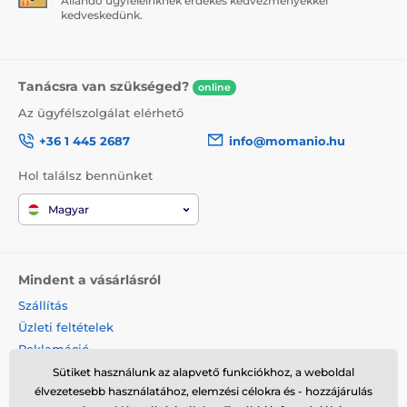
Állandó ügyfeleinknek érdekes kedvezményekkel
kedveskedünk.
Tanácsra van szükséged?
online
Az ügyfélszolgálat elérhető
+36 1 445 2687
info@momanio.hu
Hol találsz bennünket
Magyar
Mindent a vásárlásról
Szállítás
Üzleti feltételek
Reklamáció
Termék visszaküldése
Sütiket használunk az alapvető funkciókhoz, a weboldal
élvezetesebb használatához, elemzési célokra és - hozzájárulás
Termék cseréje