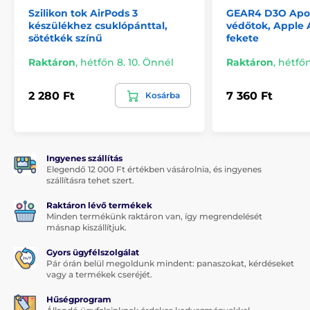
Szilikon tok AirPods 3
GEAR4 D3O Apol
készülékhez csuklópánttal,
védőtok, Apple A
sötétkék színű
fekete
Raktáron
,
hétfőn 8. 10. Önnél
Raktáron
,
hétfőn
2 280 Ft
7 360 Ft
Kosárba
Ingyenes szállítás
Elegendő 12 000 Ft értékben vásárolnia, és ingyenes
szállításra tehet szert.
Raktáron lévő termékek
Minden termékünk raktáron van, így megrendelését
másnap kiszállítjuk.
Gyors ügyfélszolgálat
Pár órán belül megoldunk mindent: panaszokat, kérdéseket
vagy a termékek cseréjét.
Hűségprogram