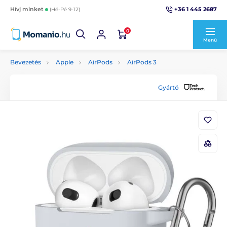
+36 1 445 2687
Hívj minket
(Hé-Pé 9-12)
0
Menü
Bevezetés
Apple
AirPods
AirPods 3
Gyártó