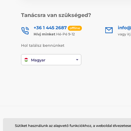
Tanácsra van szükséged?
+36 1 445 2687
info
offline
Hívj minket
Hé-Pé 9-12
vagy ír
Hol találsz bennünket
Magyar
Sütiket használunk az alapvető funkciókhoz, a weboldal élvezetese