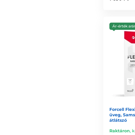
Ár-érték ará
Forcell Fle
üveg, Sams
átlátszó
Raktáron
,
k