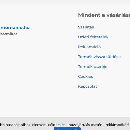
Mindent a vásárlás
@momanio.hu
Szállítás
j
bármikor
Üzleti feltételek
Reklamáció
Termék visszaküldése
Termék cseréje
Cookies
Kapcsolat
© 2026 momanio.hu ⦁ Webshop szolgáltatónk a
SIMPLIA.cz
bb használatához, elemzési célokra és - hozzájárulás esetén - reklámcélzási