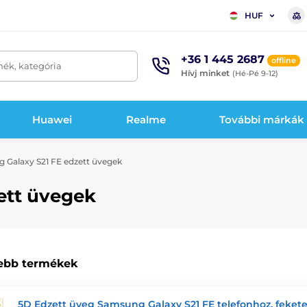
HUF
+36 1 445 2687
offline
mék, kategória
Hívj minket
(Hé-Pé 9-12)
Huawei
Realme
További márkák
Galaxy S21 FE edzett üvegek
ett üvegek
ebb termékek
5D Edzett üveg Samsung Galaxy S21 FE telefonhoz, feket