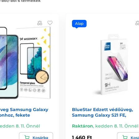
 -ból/-ből 6 termékek
Alap
üveg Samsung Galaxy
BlueStar Edzett védőüveg,
fonhoz, fekete
Samsung Galaxy S21 FE,
edden 8. 11. Önnél
Raktáron
,
kedden 8. 11. Önnél
1 460 Ft
Kosárba
Kos