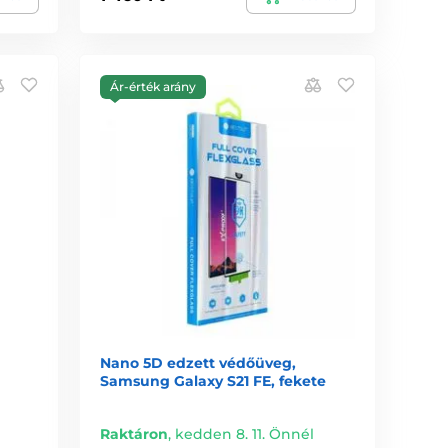
Ár-érték arány
Nano 5D edzett védőüveg,
Samsung Galaxy S21 FE, fekete
Raktáron
,
kedden 8. 11. Önnél