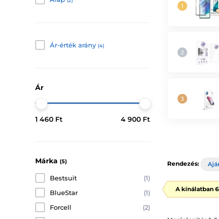
(2)
Ár-érték arány
(4)
Ár
1 460 Ft
4 900 Ft
Márka
(5)
Rendezés:
Ajá
Bestsuit
(1)
A kínálatban 
BlueStar
(1)
Forcell
(2)