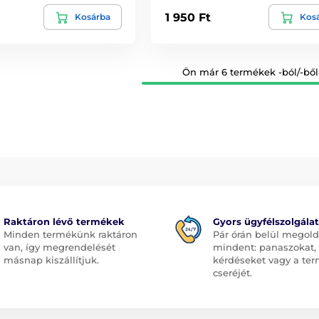
1 950 Ft
Kosárba
Kos
Ön már 6 termékek -ból/-ből
Raktáron lévő termékek
Gyors ügyfélszolgálat
Minden termékünk raktáron
Pár órán belül megol
van, így megrendelését
mindent: panaszokat,
másnap kiszállítjuk.
kérdéseket vagy a te
cseréjét.