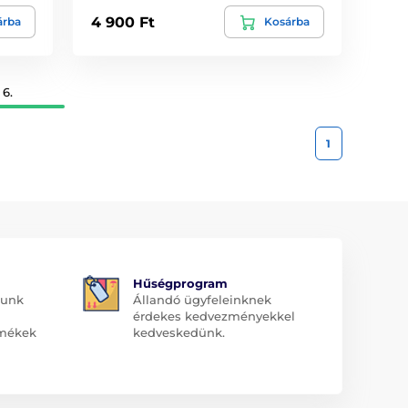
4 900 Ft
árba
Kosárba
 6.
1
Hűségprogram
dunk
Állandó ügyfeleinknek
érdekes kedvezményekkel
rmékek
kedveskedünk.