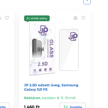
Ár-érték arány
JP 2.5D edzett üveg, Samsung
Galaxy S21 FE
Raktáron
,
kedden 8. 11. Önnél
1 460 Ft
árba
Kosárba