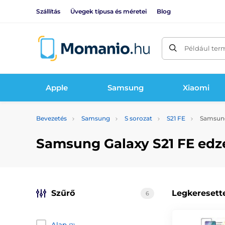
Szállítás
Üvegek típusa és méretei
Blog
Például ter
Apple
Samsung
Xiaomi
Bevezetés
Samsung
S sorozat
S21 FE
Samsung 
Samsung Galaxy S21 FE edz
Szűrő
Legkeresett
6
Alap