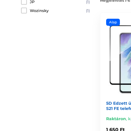
Megjelenítés 1-6
JP
(1)
Wozinsky
(1)
Alap
5D Edzett 
S21 FE tele
Raktáron
,
k
1 650 Ft