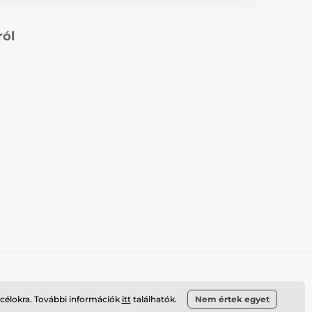
ról
 célokra. További információk
itt
találhatók.
Nem értek egyet