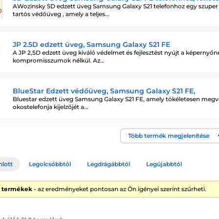
AWozinsky 5D edzett üveg Samsung Galaxy S21 telefonhoz egy szuper
tartós védőüveg , amely a teljes…
JP 2.5D edzett üveg, Samsung Galaxy S21 FE
A JP 2,5D edzett üveg kiváló védelmet és fejlesztést nyújt a képernyőn
kompromisszumok nélkül. Az…
BlueStar Edzett védőüveg, Samsung Galaxy S21 FE,
Bluestar edzett üveg Samsung Galaxy S21 FE, amely tökéletesen megv
okostelefonja kijelzőjét a…
Több termék megjelenítése
nlott
Legolcsóbbtól
Legdrágábbtól
Legújabbtól
6 termékek
- az eredményeket pontosan az Ön igényei szerint szűrheti.