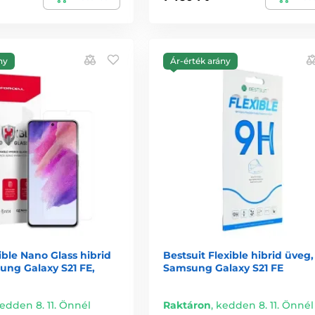
ny
Ár-érték arány
xible Nano Glass hibrid
Bestsuit Flexible hibrid üveg,
ung Galaxy S21 FE,
Samsung Galaxy S21 FE
edden 8. 11. Önnél
Raktáron
,
kedden 8. 11. Önnél