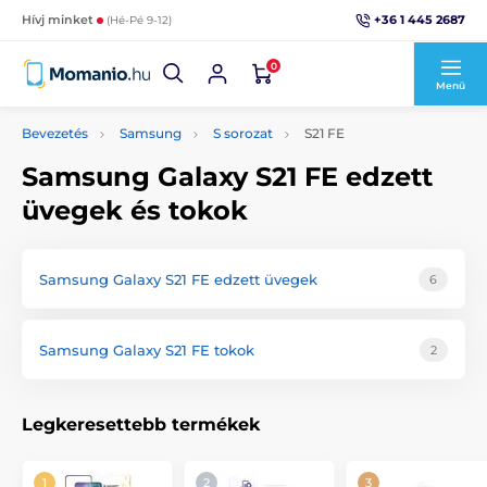
+36 1 445 2687
Hívj minket
(Hé-Pé 9-12)
0
Menü
Bevezetés
Samsung
S sorozat
S21 FE
Samsung Galaxy S21 FE edzett
üvegek és tokok
Samsung Galaxy S21 FE edzett üvegek
6
Samsung Galaxy S21 FE tokok
2
Legkeresettebb termékek