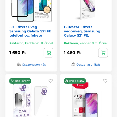
5D Edzett üveg
BlueStar Edzett
Samsung Galaxy S21 FE
védőüveg, Samsung
telefonhoz, fekete
Galaxy S21 FE,
Raktáron
,
kedden 8. 11. Önnél
Raktáron
,
kedden 8. 11. Önnél
1 650 Ft
1 460 Ft
Összehasonlítás
Összehasonlítás
Ár-érték arány
Ár-érték arány