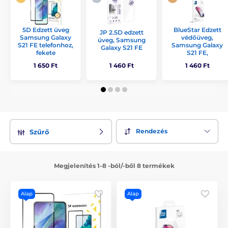
5D Edzett üveg
BlueStar Edzett
JP 2.5D edzett
Samsung Galaxy
védőüveg,
üveg, Samsung
S21 FE telefonhoz,
Samsung Galaxy
Galaxy S21 FE
fekete
S21 FE,
1 650 Ft
1 460 Ft
1 460 Ft
Rendezés
Szűrő
Megjelenítés 1-8 -ból/-ből 8 termékek
Alap
Alap