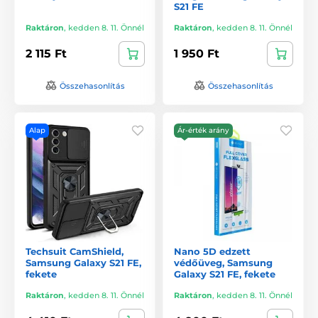
S21 FE
Raktáron
,
kedden 8. 11. Önnél
Raktáron
,
kedden 8. 11. Önnél
2 115 Ft
1 950 Ft
Összehasonlítás
Összehasonlítás
Alap
Ár-érték arány
Techsuit CamShield,
Nano 5D edzett
Samsung Galaxy S21 FE,
védőüveg, Samsung
fekete
Galaxy S21 FE, fekete
Raktáron
,
kedden 8. 11. Önnél
Raktáron
,
kedden 8. 11. Önnél