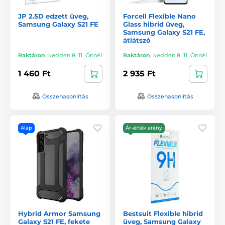
JP 2.5D edzett üveg,
Forcell Flexible Nano
Samsung Galaxy S21 FE
Glass hibrid üveg,
Samsung Galaxy S21 FE,
átlátszó
Raktáron
,
kedden 8. 11. Önnél
Raktáron
,
kedden 8. 11. Önnél
1 460 Ft
2 935 Ft
Összehasonlítás
Összehasonlítás
Alap
Ár-érték arány
Hybrid Armor Samsung
Bestsuit Flexible hibrid
Galaxy S21 FE, fekete
üveg, Samsung Galaxy