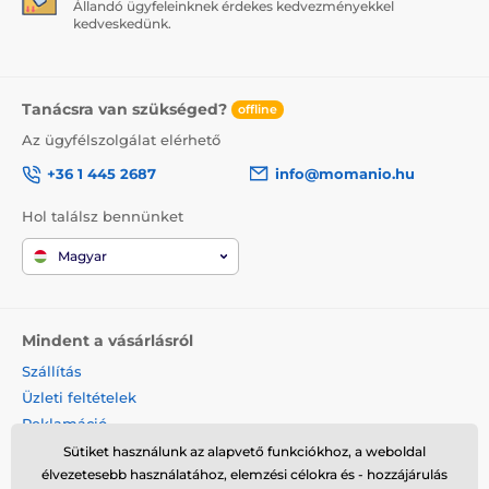
Állandó ügyfeleinknek érdekes kedvezményekkel
kedveskedünk.
Tanácsra van szükséged?
offline
Az ügyfélszolgálat elérhető
+36 1 445 2687
info@momanio.hu
Hol találsz bennünket
Magyar
Mindent a vásárlásról
Szállítás
Üzleti feltételek
Reklamáció
Termék visszaküldése
Sütiket használunk az alapvető funkciókhoz, a weboldal
élvezetesebb használatához, elemzési célokra és - hozzájárulás
Termék cseréje