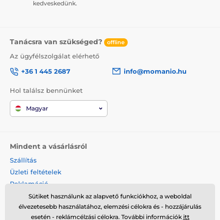
kedveskedünk.
Tanácsra van szükséged?
offline
Az ügyfélszolgálat elérhető
+36 1 445 2687
info@momanio.hu
Hol találsz bennünket
Magyar
Mindent a vásárlásról
Szállítás
Üzleti feltételek
Reklamáció
Termék visszaküldése
Sütiket használunk az alapvető funkciókhoz, a weboldal
élvezetesebb használatához, elemzési célokra és - hozzájárulás
Termék cseréje
esetén - reklámcélzási célokra. További információk
itt
Cookies