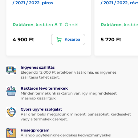
videohívásokhoz.
/ 2021 / 2022, piros
/ 2021 / 2022, ró
Puha felületek
– stabil beállítás például ágyban.
Átgondolt részletek
Raktáron
,
kedden 8. 11. Önnél
Raktáron
,
kedden
Pontos kivágások
– könnyű hozzáférés minden
4 900 Ft
5 720 Ft
Kosárba
gombhoz, porthoz és a kamerához.
Elegáns design
– vékony és könnyű kivitel, amely
nem ad felesleges térfogatot.
Ingyenes szállítás
Elegendő 12 000 Ft értékben vásárolnia, és ingyenes
A termék a következő kategóriákba sorolt
szállításra tehet szert.
Raktáron lévő termékek
iPad Pro 12.9, 2018 / 2020
Minden termékünk raktáron van, így megrendelését
másnap kiszállítjuk.
iPad Pro 12.9, 2021 / 2022
Gyors ügyfélszolgálat
Pár órán belül megoldunk mindent: panaszokat, kérdéseket
vagy a termékek cseréjét.
Hűségprogram
Állandó ügyfeleinknek érdekes kedvezményekkel