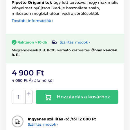
Pipetto Origami tok
úgy lett tervezve, hogy maximális
kényelmet nyújtson iPad-je használata során,
miközben megbízhatóan védi a sérülésektől.
További információk ›
Szállítási módok ›
Raktáron > 10 db
Megrendelések 9. 8. 16:00, várható kézbesítés:
Önnél kedden
8. 11.
4 900 Ft
4 050 Ft Ár áfa nélkül
Hozzáadás a kosárhoz
Ingyenes szállítás
-tól/től
12 000 Ft
Szállítási módok ›