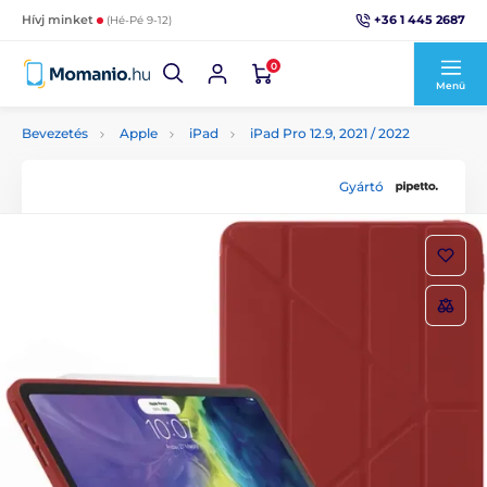
+36 1 445 2687
Hívj minket
(Hé-Pé 9-12)
0
Menü
Bevezetés
Apple
iPad
iPad Pro 12.9, 2021 / 2022
Gyártó