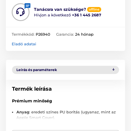
Tanácsra van szüksége?
offline
Hívjon a következő
+36 1 445 2687
Termékkód:
P26940
Garancia:
24 hónap
Eladó adatai
Leírás és paraméterek
Termék leírása
Prémium minőség
Anyag
: eredeti színes PU borítás (ugyanaz, mint az
Apple Smart Cover).
Belső rész
: finom mikroszálas anyag, amely védi a