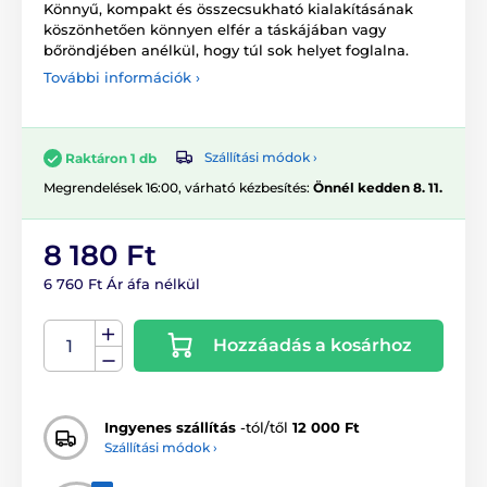
Könnyű, kompakt és összecsukható kialakításának
köszönhetően könnyen elfér a táskájában vagy
bőröndjében anélkül, hogy túl sok helyet foglalna.
További információk ›
Szállítási módok ›
Raktáron 1 db
Megrendelések 16:00, várható kézbesítés:
Önnél kedden 8. 11.
8 180 Ft
6 760 Ft Ár áfa nélkül
Hozzáadás a kosárhoz
Ingyenes szállítás
-tól/től
12 000 Ft
Szállítási módok ›