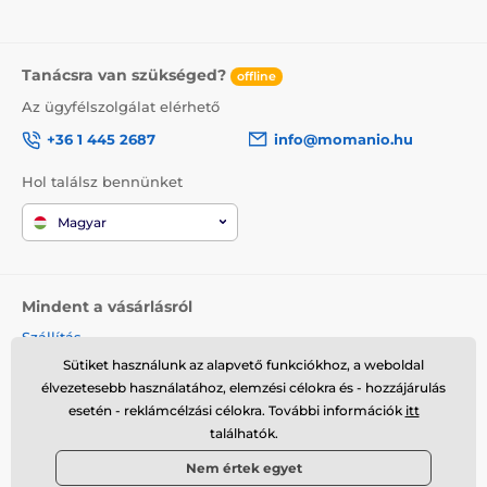
Tanácsra van szükséged?
offline
Az ügyfélszolgálat elérhető
+36 1 445 2687
info@momanio.hu
Hol találsz bennünket
Magyar
Mindent a vásárlásról
Szállítás
Üzleti feltételek
Sütiket használunk az alapvető funkciókhoz, a weboldal
élvezetesebb használatához, elemzési célokra és - hozzájárulás
Reklamáció
esetén - reklámcélzási célokra. További információk
itt
Termék visszaküldése
találhatók.
Termék cseréje
Cookies
Nem értek egyet