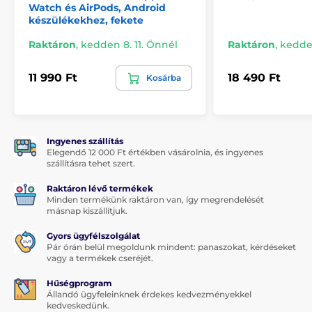
Watch és AirPods, Android
készülékekhez, fekete
Raktáron
,
kedden 8. 11. Önnél
Raktáron
,
kedden
11 990 Ft
18 490 Ft
Kosárba
Ingyenes szállítás
Elegendő 12 000 Ft értékben vásárolnia, és ingyenes
szállításra tehet szert.
Raktáron lévő termékek
Minden termékünk raktáron van, így megrendelését
másnap kiszállítjuk.
Gyors ügyfélszolgálat
Pár órán belül megoldunk mindent: panaszokat, kérdéseket
vagy a termékek cseréjét.
Hűségprogram
Állandó ügyfeleinknek érdekes kedvezményekkel
kedveskedünk.