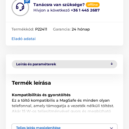
Tanácsra van szüksége?
offline
Hívjon a következő
+36 1 445 2687
Termékkód:
P22411
Garancia:
24 hónap
Eladó adatai
Leírás és paraméterek
Termék leírása
Kompatibilitás és gyorstöltés
Ez a töltő kompatibilis a MagSafe és minden olyan
telefonnal, amely támogatja a vezeték nélküli töltést.
Akár 15 W-os teljesítményével gyors és megbízható
töltést biztosít, amellyel időt takaríthat meg.
Három eszköz egyidejű töltése
Teljes leírás megjelenítése