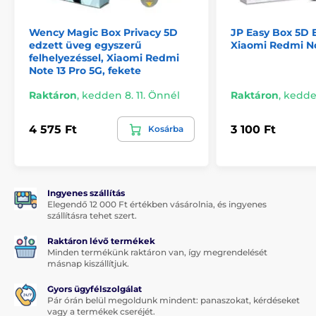
Válaszd a JP Titant, és add meg telefonodnak a
megérdemelt védelmet!
Wency Magic Box Privacy 5D
JP Easy Box 5D 
edzett üveg egyszerű
Xiaomi Redmi No
felhelyezéssel, Xiaomi Redmi
Note 13 Pro 5G, fekete
Raktáron
,
kedden 8. 11. Önnél
Raktáron
,
kedden
4 575 Ft
3 100 Ft
Kosárba
Ingyenes szállítás
Elegendő 12 000 Ft értékben vásárolnia, és ingyenes
szállításra tehet szert.
Raktáron lévő termékek
Minden termékünk raktáron van, így megrendelését
másnap kiszállítjuk.
Gyors ügyfélszolgálat
Pár órán belül megoldunk mindent: panaszokat, kérdéseket
vagy a termékek cseréjét.