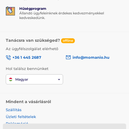
Hűségprogram
Állandó ügyfeleinknek érdekes kedvezményekkel
kedveskedünk.
Tanácsra van szükséged?
offline
Az ügyfélszolgálat elérhető
+36 1 445 2687
info@momanio.hu
Hol találsz bennünket
Magyar
Mindent a vásárlásról
Szállítás
Üzleti feltételek
Reklamáció