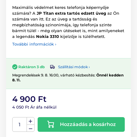
Maximális védelmet keres telefonja képernyője
számára? A
JP Titan extra tartós edzett üveg
az Ön
számára van itt. Ez az üveg a tartósság és
megbízhatóság szinonimája, így telefonja szinte
bármit túlél - még olyan ütéseket is, mint amilyeneket
a legendás
Nokia 3310
kijelzője is túlélhetett.
További információk ›
Szállítási módok ›
Raktáron 3 db
Megrendelések 9. 8. 16:00, várható kézbesítés:
Önnél kedden
8. 11.
4 900 Ft
4 050 Ft Ár áfa nélkül
Hozzáadás a kosárhoz