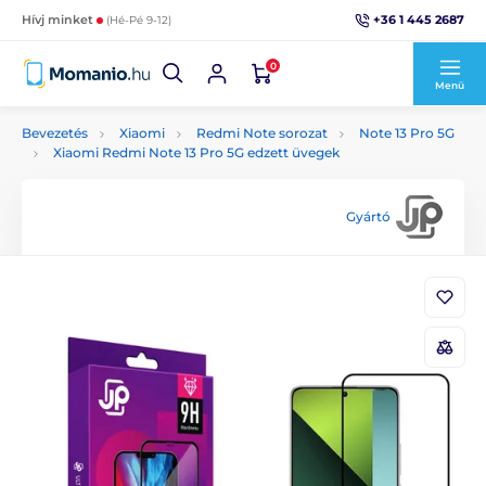
+36 1 445 2687
Hívj minket
(Hé-Pé 9-12)
0
Menü
Bevezetés
Xiaomi
Redmi Note sorozat
Note 13 Pro 5G
Xiaomi Redmi Note 13 Pro 5G edzett üvegek
Gyártó