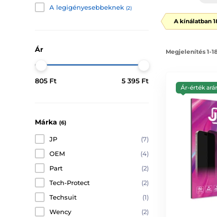
A legigényesebbeknek
(2)
A kínálatban 
Ár
Megjelenítés 1-1
805 Ft
5 395 Ft
Ár-érték ará
Márka
(6)
JP
(7)
OEM
(4)
Part
(2)
Tech-Protect
(2)
Techsuit
(1)
Wency
(2)