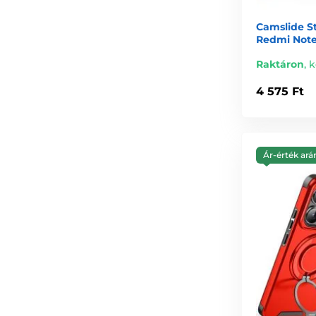
Camslide St
Redmi Note 
Raktáron
,
k
4 575 Ft
Ár-érték ará