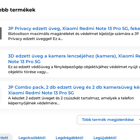
ebb termékek
JP Privacy edzett üveg, Xiaomi Redmi Note 13 Pro 5G, fek
Biztosítson maximális magánéletet és védelmet kijelzője számára a JP
Privacy edzett üveggel! Ez a…
3D edzett üveg a kamera lencséjéhez (kamera), Xiaomi 
Note 13 Pro 5G
Ez az edzett védőüveg a fényképezőgép objektívjéhez védelmet nyújt 
objektív törése vagy…
JP Combo pack, 2 db edzett üveg és 2 db kameraüveg kés
Xiaomi Redmi Note 13 Pro 5G
A készlet 2 edzett üveget és 2 csúszkát tartalmaz, amelyek a telefon
képernyőjének védelmére…
Több termék megjelenítése
nlott
Legolcsóbbtól
Legdrágábbtól
Legújabbtól