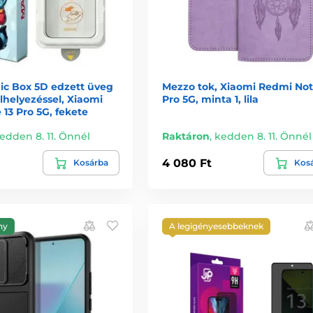
c Box 5D edzett üveg
Mezzo tok, Xiaomi Redmi Not
lhelyezéssel, Xiaomi
Pro 5G, minta 1, lila
13 Pro 5G, fekete
edden 8. 11. Önnél
Raktáron
,
kedden 8. 11. Önnél
4 080 Ft
Kosárba
Kos
ny
A legigényesebbeknek