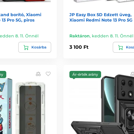
and borító, Xiaomi
JP Easy Box 5D Edzett üveg,
13 Pro 5G, piros
Xiaomi Redmi Note 13 Pro 5G
edden 8. 11. Önnél
Raktáron
,
kedden 8. 11. Önnél
3 100 Ft
Kosárba
Kos
ny
Ár-érték arány