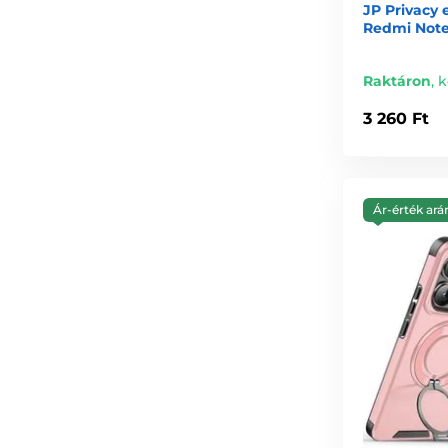
JP Privacy 
Redmi Note 
Raktáron
,
k
3 260 Ft
Ár-érték ará