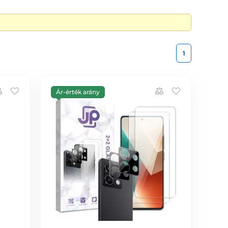
1
Ár-érték arány