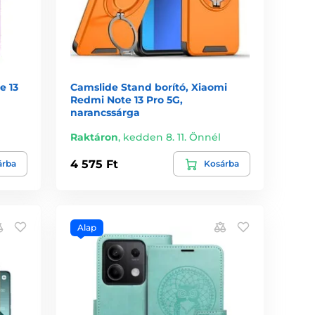
e 13
Camslide Stand borító, Xiaomi
Redmi Note 13 Pro 5G,
narancssárga
Raktáron
,
kedden 8. 11. Önnél
4 575 Ft
árba
Kosárba
Alap