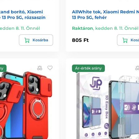
and borító, Xiaomi
AllWhite tok, Xiaomi Redmi 
13 Pro 5G, rózsaszín
13 Pro 5G, fehér
edden 8. 11. Önnél
Raktáron
,
kedden 8. 11. Önnél
805 Ft
Kosárba
Kos
ny
Ár-érték arány