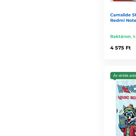
Camslide St
Redmi Note 
Raktáron
,
k
4 575 Ft
Ár-érték ará