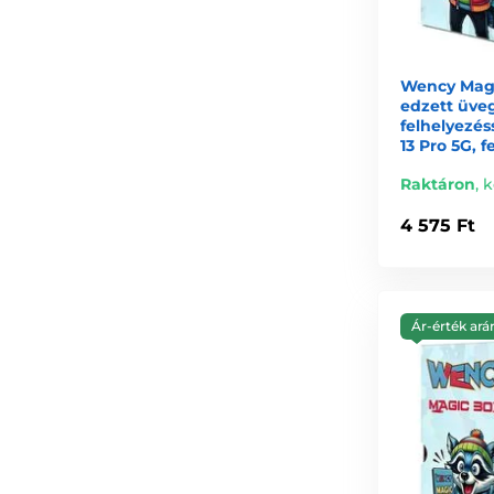
Wency Magi
edzett üve
felhelyezés
13 Pro 5G, f
Raktáron
,
k
4 575 Ft
Ár-érték ará