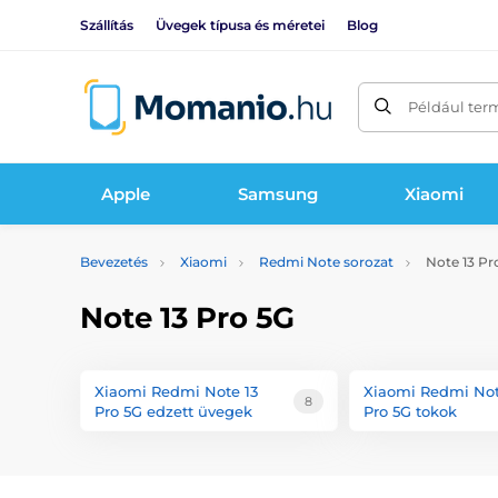
Szállítás
Üvegek típusa és méretei
Blog
Például ter
Apple
Samsung
Xiaomi
Bevezetés
Xiaomi
Redmi Note sorozat
Note 13 Pr
Note 13 Pro 5G
Xiaomi Redmi Note 13
Xiaomi Redmi Not
8
Pro 5G edzett üvegek
Pro 5G tokok