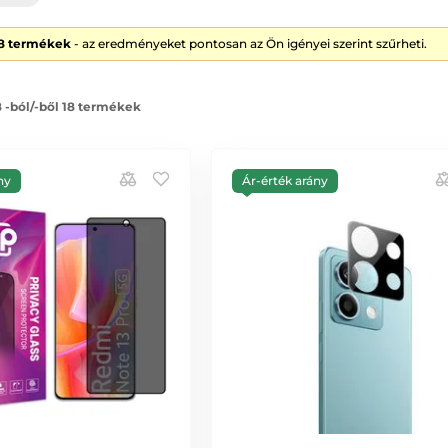
18 termékek
- az eredményeket pontosan az Ön igényei szerint szűrheti.
8 -ból/-ből 18 termékek
ny
Ár-érték arány