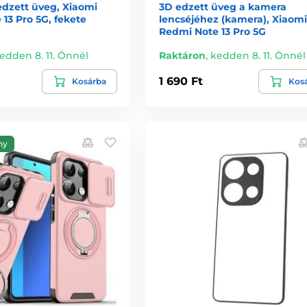
edzett üveg, Xiaomi
3D edzett üveg a kamera
13 Pro 5G, fekete
lencséjéhez (kamera), Xiaomi
Redmi Note 13 Pro 5G
edden 8. 11. Önnél
Raktáron
,
kedden 8. 11. Önnél
1 690 Ft
Kosárba
Kos
ny