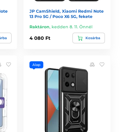
Note
JP CamShield, Xiaomi Redmi Note
13 Pro 5G / Poco X6 5G, fekete
Raktáron
,
kedden 8. 11. Önnél
4 080 Ft
árba
Kosárba
Alap