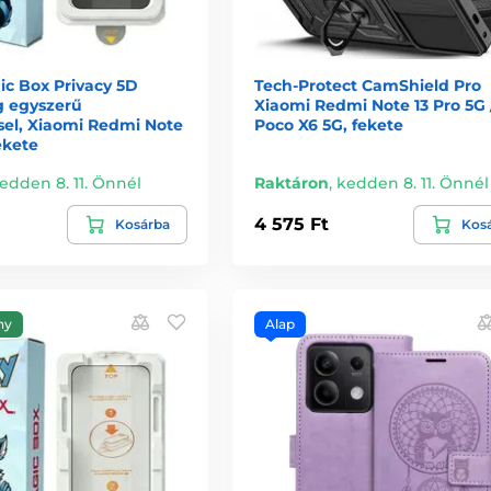
c Box Privacy 5D
Tech-Protect CamShield Pro
g egyszerű
Xiaomi Redmi Note 13 Pro 5G 
sel, Xiaomi Redmi Note
Poco X6 5G, fekete
ekete
edden 8. 11. Önnél
Raktáron
,
kedden 8. 11. Önnél
4 575 Ft
Kosárba
Kos
ny
Alap