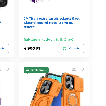
JP Titan extra tartós edzett üveg,
/
Xiaomi Redmi Note 13 Pro 5G,
fekete
Raktáron
,
kedden 8. 11. Önnél
4 900 Ft
árba
Kosárba
Ár-érték arány