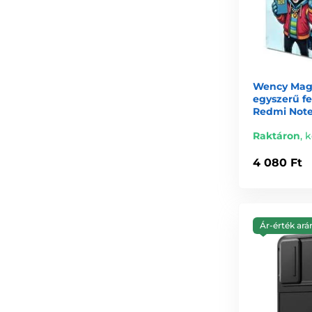
Wency Magi
egyszerű fe
Redmi Note 
Raktáron
,
k
4 080 Ft
Ár-érték ará