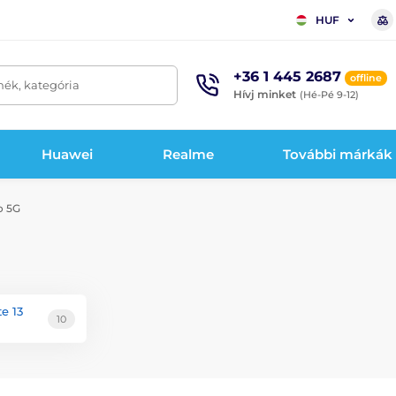
HUF
+36 1 445 2687
offline
mék, kategória
Hívj minket
(Hé-Pé 9-12)
Huawei
Realme
További márkák
o 5G
e 13
10