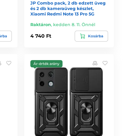
JP Combo pack, 2 db edzett üveg
és 2 db kameraüveg készlet,
Xiaomi Redmi Note 13 Pro 5G
Raktáron
,
kedden 8. 11. Önnél
4 740 Ft
árba
Kosárba
Ár-érték arány