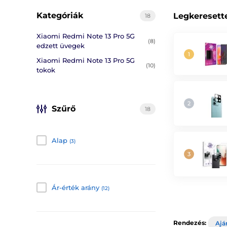
Kategóriák
Legkeresett
18
Xiaomi Redmi Note 13 Pro 5G
(8)
edzett üvegek
Xiaomi Redmi Note 13 Pro 5G
(10)
tokok
Szűrő
18
Alap
(3)
Ár-érték arány
(12)
Rendezés:
Ajá