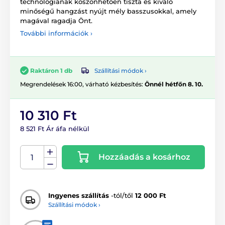
technológiának köszönhetően tiszta és kiváló
minőségű hangzást nyújt mély basszusokkal, amely
magával ragadja Önt.
További információk ›
Szállítási módok ›
Raktáron 1 db
Megrendelések 16:00, várható kézbesítés:
Önnél hétfőn 8. 10.
10 310 Ft
8 521 Ft Ár áfa nélkül
Hozzáadás a kosárhoz
Ingyenes szállítás
-tól/től
12 000 Ft
Szállítási módok ›