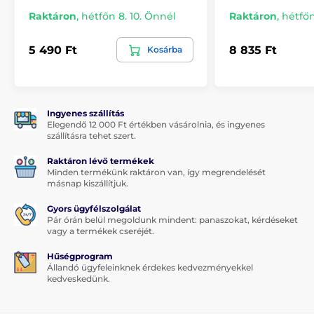
Tömeg:
262 g
Raktáron
,
hétfőn 8. 10. Önnél
Raktáron
,
hétfőn
5 490 Ft
8 835 Ft
Kosárba
Ingyenes szállítás
Elegendő 12 000 Ft értékben vásárolnia, és ingyenes
szállításra tehet szert.
Raktáron lévő termékek
Minden termékünk raktáron van, így megrendelését
másnap kiszállítjuk.
Gyors ügyfélszolgálat
Pár órán belül megoldunk mindent: panaszokat, kérdéseket
vagy a termékek cseréjét.
Hűségprogram
Állandó ügyfeleinknek érdekes kedvezményekkel
kedveskedünk.