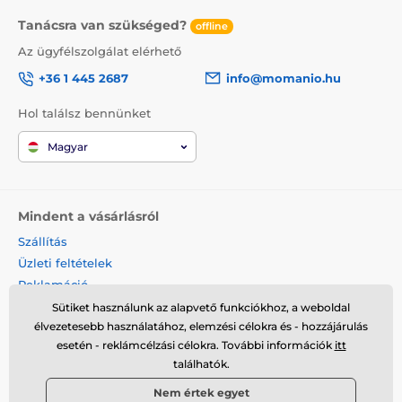
Tanácsra van szükséged?
offline
Az ügyfélszolgálat elérhető
+36 1 445 2687
info@momanio.hu
Hol találsz bennünket
Magyar
Mindent a vásárlásról
Szállítás
Üzleti feltételek
Reklamáció
Termék visszaküldése
Sütiket használunk az alapvető funkciókhoz, a weboldal
élvezetesebb használatához, elemzési célokra és - hozzájárulás
Termék cseréje
esetén - reklámcélzási célokra. További információk
itt
Cookies
találhatók.
Kapcsolat
Nem értek egyet