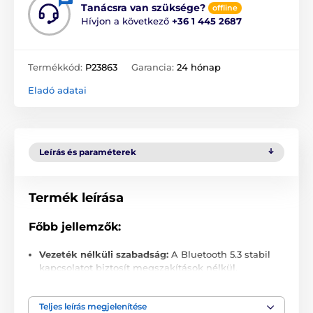
Tanácsra van szüksége?
offline
Hívjon a következő
+36 1 445 2687
Termékkód:
P23863
Garancia:
24 hónap
Eladó adatai
Leírás és paraméterek
Termék leírása
Főbb jellemzők:
Vezeték nélküli szabadság:
A Bluetooth 5.3 stabil
kapcsolatot biztosít megszakítások nélkül.
Összehajtható és hordozható:
Könnyen
elhelyezhető hátizsákban vagy táskában.
Teljes leírás megjelenítése