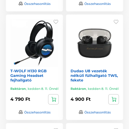
Összehasonlítás
Összehasonlítás
T-WOLF H130 RGB
Dudao U8 vezeték
Gaming Headset
nélküli fülhallgató TWS,
fejhallgató
fekete
Raktáron
,
kedden 8. 11. Önnél
Raktáron
,
kedden 8. 11. Önnél
4 790 Ft
4 900 Ft
Összehasonlítás
Összehasonlítás