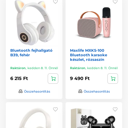
Bluetooth fejhallgató
Maxlife MXKS-100
B39, fehér
Bluetooth karaoke
készlet, rózsaszín
Raktáron
,
kedden 8. 11. Önnél
Raktáron
,
kedden 8. 11. Önnél
6 215 Ft
9 490 Ft
Összehasonlítás
Összehasonlítás