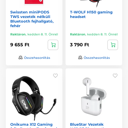
Swissten miniPODS
T-WOLF H150 gaming
TWS vezeték nélküli
headset
Bluetooth fejhallgató,
fehér
Raktáron
,
kedden 8. 11. Önnél
Raktáron
,
kedden 8. 11. Önnél
9 655 Ft
3 790 Ft
Összehasonlítás
Összehasonlítás
Onikuma X12 Gaming
BlueStar Vezeték