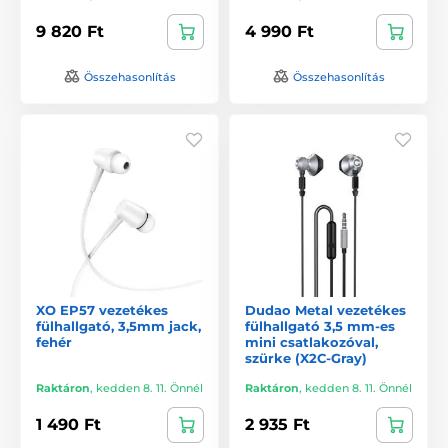
9 820 Ft
4 990 Ft
Összehasonlítás
Összehasonlítás
XO EP57 vezetékes
Dudao Metal vezetékes
fülhallgató, 3,5mm jack,
fülhallgató 3,5 mm-es
fehér
mini csatlakozóval,
szürke (X2C-Gray)
Raktáron
,
kedden 8. 11. Önnél
Raktáron
,
kedden 8. 11. Önnél
1 490 Ft
2 935 Ft