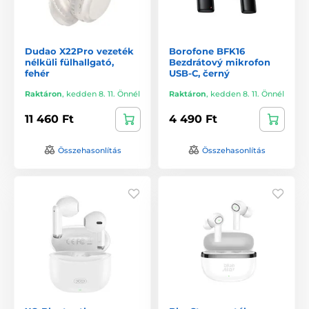
Dudao X22Pro vezeték
Borofone BFK16
nélküli fülhallgató,
Bezdrátový mikrofon
fehér
USB-C, černý
Raktáron
,
kedden 8. 11. Önnél
Raktáron
,
kedden 8. 11. Önnél
11 460 Ft
4 490 Ft
Összehasonlítás
Összehasonlítás