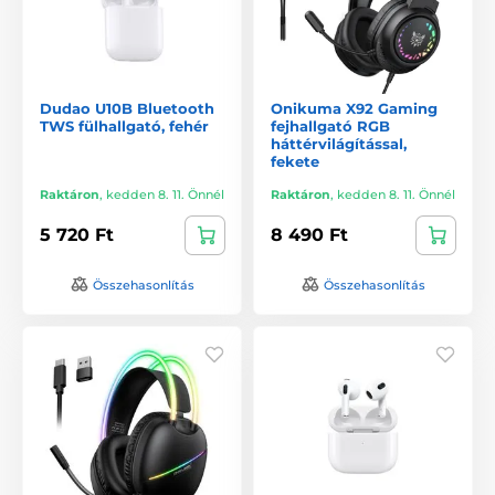
Dudao U10B Bluetooth
Onikuma X92 Gaming
TWS fülhallgató, fehér
fejhallgató RGB
háttérvilágítással,
fekete
Raktáron
,
kedden 8. 11. Önnél
Raktáron
,
kedden 8. 11. Önnél
5 720 Ft
8 490 Ft
Összehasonlítás
Összehasonlítás