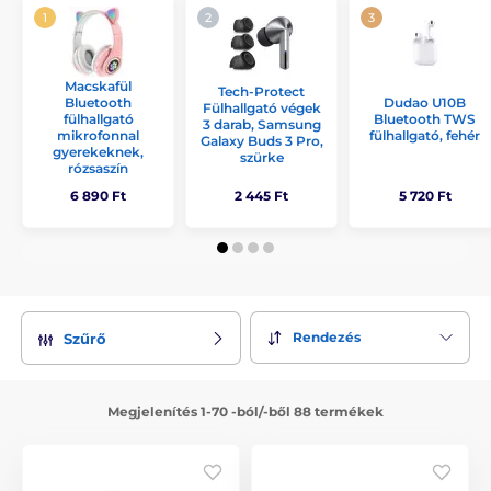
Macskafül
Tech-Protect
Bluetooth
Dudao U10B
Fülhallgató végek
fülhallgató
Bluetooth TWS
3 darab, Samsung
mikrofonnal
fülhallgató, fehér
Galaxy Buds 3 Pro,
gyerekeknek,
szürke
rózsaszín
6 890 Ft
2 445 Ft
5 720 Ft
Rendezés
Szűrő
Megjelenítés 1-70 -ból/-ből 88 termékek