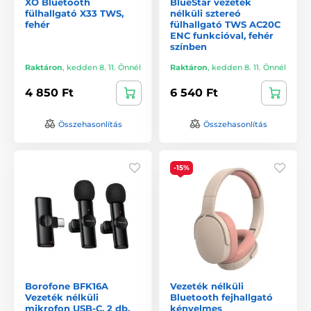
XO Bluetooth
BlueStar vezeték
fülhallgató X33 TWS,
nélküli sztereó
fehér
fülhallgató TWS AC20C
ENC funkcióval, fehér
színben
Raktáron
,
kedden 8. 11. Önnél
Raktáron
,
kedden 8. 11. Önnél
4 850 Ft
6 540 Ft
Összehasonlítás
Összehasonlítás
-15%
Borofone BFK16A
Vezeték nélküli
Vezeték nélküli
Bluetooth fejhallgató
mikrofon USB-C, 2 db,
kényelmes