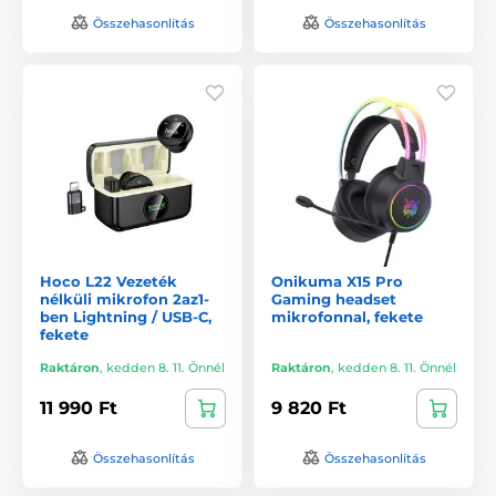
Összehasonlítás
Összehasonlítás
Hoco L22 Vezeték
Onikuma X15 Pro
nélküli mikrofon 2az1-
Gaming headset
ben Lightning / USB-C,
mikrofonnal, fekete
fekete
Raktáron
,
kedden 8. 11. Önnél
Raktáron
,
kedden 8. 11. Önnél
11 990 Ft
9 820 Ft
Összehasonlítás
Összehasonlítás