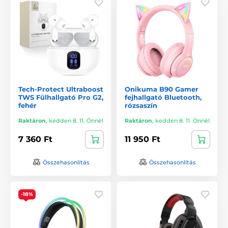
Tech-Protect Ultraboost
Onikuma B90 Gamer
TWS Fülhallgató Pro G2,
fejhallgató Bluetooth,
fehér
rózsaszín
Raktáron
,
kedden 8. 11. Önnél
Raktáron
,
kedden 8. 11. Önnél
7 360 Ft
11 950 Ft
Összehasonlítás
Összehasonlítás
-18%