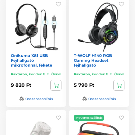
Onikuma X81 USB
T-WOLF H140 RGB
Fejhallgató
Gaming Headset
mikrofonnal, fekete
fejhallgató
Raktáron
,
kedden 8. 11. Önnél
Raktáron
,
kedden 8. 11. Önnél
9 820 Ft
5 790 Ft
Összehasonlítás
Összehasonlítás
Ingyenes szállítás