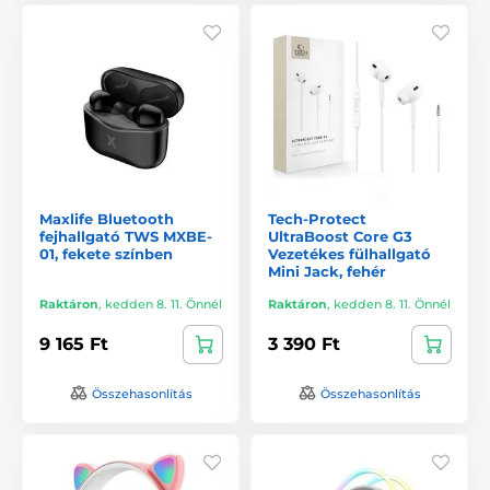
Maxlife Bluetooth
Tech-Protect
fejhallgató TWS MXBE-
UltraBoost Core G3
01, fekete színben
Vezetékes fülhallgató
Mini Jack, fehér
Raktáron
,
kedden 8. 11. Önnél
Raktáron
,
kedden 8. 11. Önnél
9 165 Ft
3 390 Ft
Összehasonlítás
Összehasonlítás