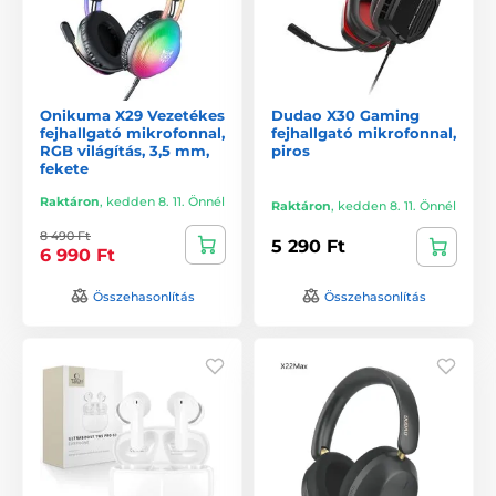
Onikuma X29 Vezetékes
Dudao X30 Gaming
fejhallgató mikrofonnal,
fejhallgató mikrofonnal,
RGB világítás, 3,5 mm,
piros
fekete
Raktáron
,
kedden 8. 11. Önnél
Raktáron
,
kedden 8. 11. Önnél
8 490 Ft
5 290 Ft
6 990 Ft
Összehasonlítás
Összehasonlítás