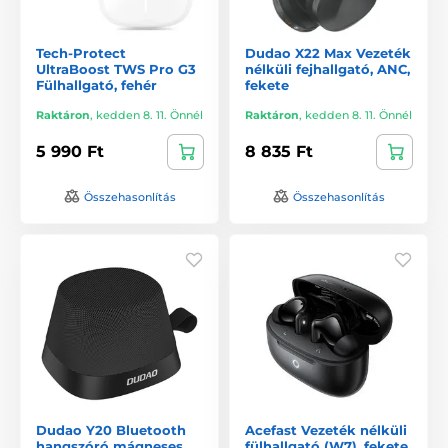
Tech-Protect
Dudao X22 Max Vezeték
UltraBoost TWS Pro G3
nélküli fejhallgató, ANC,
Fülhallgató, fehér
fekete
Raktáron
,
kedden 8. 11. Önnél
Raktáron
,
kedden 8. 11. Önnél
5 990 Ft
8 835 Ft
Összehasonlítás
Összehasonlítás
Dudao Y20 Bluetooth
Acefast Vezeték nélküli
hangszóró mágneses
fülhallgató (W7), fekete