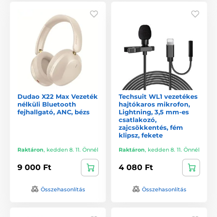
Dudao X22 Max Vezeték
Techsuit WL1 vezetékes
nélküli Bluetooth
hajtókaros mikrofon,
fejhallgató, ANC, bézs
Lightning, 3,5 mm-es
csatlakozó,
zajcsökkentés, fém
klipsz, fekete
Raktáron
,
kedden 8. 11. Önnél
Raktáron
,
kedden 8. 11. Önnél
9 000 Ft
4 080 Ft
Összehasonlítás
Összehasonlítás