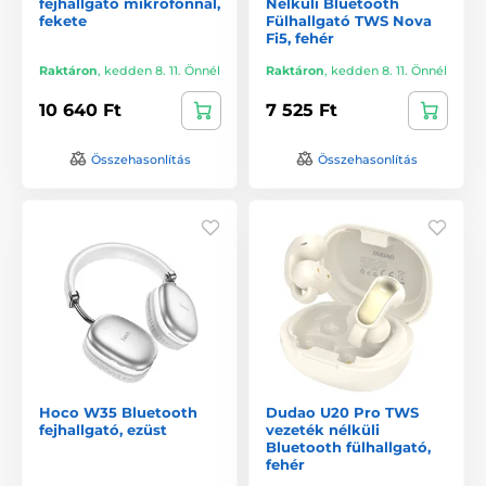
fejhallgató mikrofonnal,
Nélküli Bluetooth
fekete
Fülhallgató TWS Nova
Fi5, fehér
Raktáron
,
kedden 8. 11. Önnél
Raktáron
,
kedden 8. 11. Önnél
10 640 Ft
7 525 Ft
Összehasonlítás
Összehasonlítás
Hoco W35 Bluetooth
Dudao U20 Pro TWS
fejhallgató, ezüst
vezeték nélküli
Bluetooth fülhallgató,
fehér