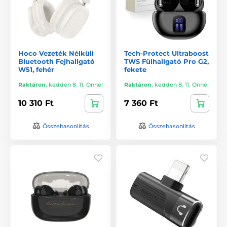
Hoco Vezeték Nélküli
Tech-Protect Ultraboost
Bluetooth Fejhallgató
TWS Fülhallgató Pro G2,
W51, fehér
fekete
Raktáron
,
kedden 8. 11. Önnél
Raktáron
,
kedden 8. 11. Önnél
10 310 Ft
7 360 Ft
Összehasonlítás
Összehasonlítás