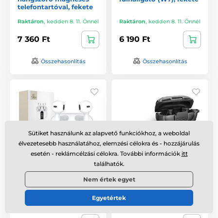
telefontartóval, fekete
Raktáron
,
kedden 8. 11. Önnél
Raktáron
,
kedden 8. 11. Önnél
7 360 Ft
6 190 Ft
Összehasonlítás
Összehasonlítás
Sütiket használunk az alapvető funkciókhoz, a weboldal
élvezetesebb használatához, elemzési célokra és - hozzájárulás
esetén - reklámcélzási célokra. További információk
itt
találhatók.
Tech-Protect Ultraboost
Dexnor ütésálló tok,
Nem értek egyet
TWS Fülhallgató Core
Beats Solo Buds, fekete
G2, fehér
Egyetértek
Raktáron
,
kedden 8. 11. Önnél
Raktáron
,
kedden 8. 11. Önnél