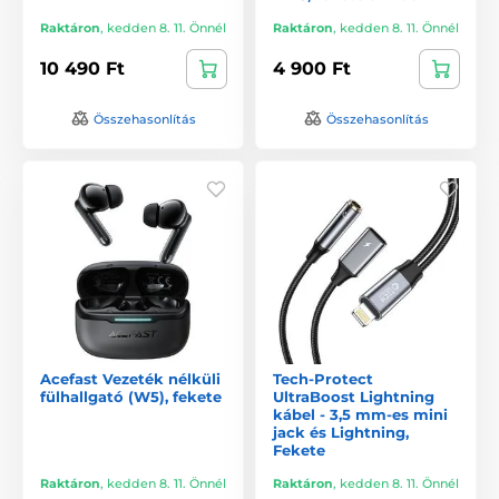
Raktáron
,
kedden 8. 11. Önnél
Raktáron
,
kedden 8. 11. Önnél
10 490 Ft
4 900 Ft
Összehasonlítás
Összehasonlítás
Acefast Vezeték nélküli
Tech-Protect
fülhallgató (W5), fekete
UltraBoost Lightning
kábel - 3,5 mm-es mini
jack és Lightning,
Fekete
Raktáron
,
kedden 8. 11. Önnél
Raktáron
,
kedden 8. 11. Önnél