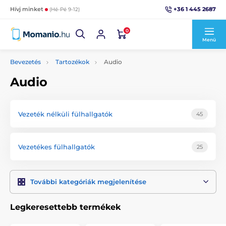
+36 1 445 2687
Hívj minket
(Hé-Pé 9-12)
0
Menü
Bevezetés
Tartozékok
Audio
Audio
Vezeték nélküli fülhallgatók
45
Vezetékes fülhallgatók
25
További kategóriák megjelenítése
Legkeresettebb termékek