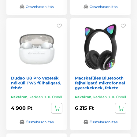
Összehasonlítás
Összehasonlítás
Dudao U8 Pro vezeték
Macskafüles Bluetooth
nélküli TWS fülhallgató,
fejhallgató mikrofonnal
fehér
gyerekeknek, fekete
Raktáron
,
kedden 8. 11. Önnél
Raktáron
,
kedden 8. 11. Önnél
4 900 Ft
6 215 Ft
Összehasonlítás
Összehasonlítás