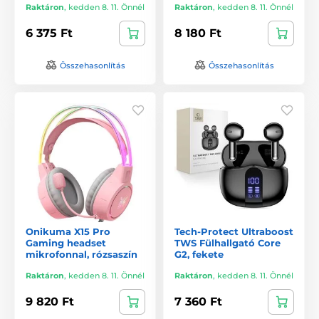
Raktáron
,
kedden 8. 11. Önnél
Raktáron
,
kedden 8. 11. Önnél
6 375 Ft
8 180 Ft
Összehasonlítás
Összehasonlítás
Onikuma X15 Pro
Tech-Protect Ultraboost
Gaming headset
TWS Fülhallgató Core
mikrofonnal, rózsaszín
G2, fekete
Raktáron
,
kedden 8. 11. Önnél
Raktáron
,
kedden 8. 11. Önnél
9 820 Ft
7 360 Ft