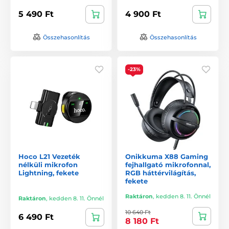
5 490 Ft
4 900 Ft
Összehasonlítás
Összehasonlítás
-23%
Hoco L21 Vezeték
Onikkuma X88 Gaming
nélküli mikrofon
fejhallgató mikrofonnal,
Lightning, fekete
RGB háttérvilágítás,
fekete
Raktáron
,
kedden 8. 11. Önnél
Raktáron
,
kedden 8. 11. Önnél
10 640 Ft
6 490 Ft
8 180 Ft