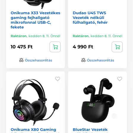
Onikuma X33 Vezetékes
Dudao U4S TWS
gaming fejhallgató
Vezeték nélküli
mikrofonnal USB-C,
fülhallgató, fehér
fekete
Raktáron
,
kedden 8. 11. Önnél
Raktáron
,
kedden 8. 11. Önnél
10 475 Ft
4 990 Ft
Összehasonlítás
Összehasonlítás
Onikuma X80 Gaming
BlueStar Vezeték