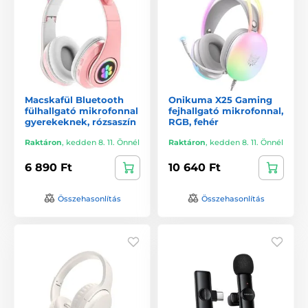
Macskafül Bluetooth
Onikuma X25 Gaming
fülhallgató mikrofonnal
fejhallgató mikrofonnal,
gyerekeknek, rózsaszín
RGB, fehér
Raktáron
,
kedden 8. 11. Önnél
Raktáron
,
kedden 8. 11. Önnél
6 890 Ft
10 640 Ft
Összehasonlítás
Összehasonlítás