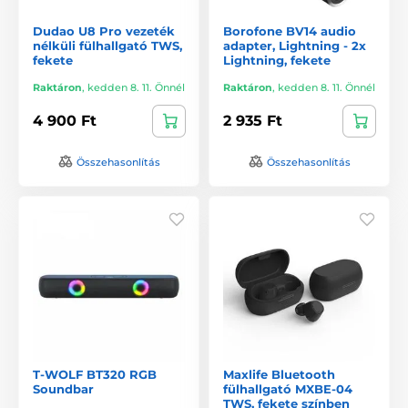
Dudao U8 Pro vezeték
Borofone BV14 audio
nélküli fülhallgató TWS,
adapter, Lightning - 2x
fekete
Lightning, fekete
Raktáron
,
kedden 8. 11. Önnél
Raktáron
,
kedden 8. 11. Önnél
4 900 Ft
2 935 Ft
Összehasonlítás
Összehasonlítás
T-WOLF BT320 RGB
Maxlife Bluetooth
Soundbar
fülhallgató MXBE-04
TWS, fekete színben