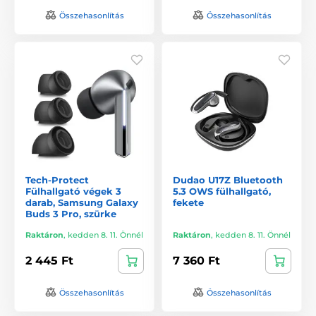
Összehasonlítás
Összehasonlítás
Tech-Protect
Dudao U17Z Bluetooth
Fülhallgató végek 3
5.3 OWS fülhallgató,
darab, Samsung Galaxy
fekete
Buds 3 Pro, szürke
Raktáron
,
kedden 8. 11. Önnél
Raktáron
,
kedden 8. 11. Önnél
2 445 Ft
7 360 Ft
Összehasonlítás
Összehasonlítás