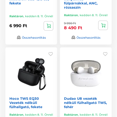
fekete
fülpárnákkal, ANC,
rózsaszín
Raktáron
,
kedden 8. 11. Önnél
Raktáron
,
kedden 8. 11. Önnél
9 990 Ft
6 990 Ft
8 490 Ft
Összehasonlítás
Összehasonlítás
Hoco TWS EQ30
Dudao U8 vezeték
Vezeték nélküli
nélküli fülhallgató TWS,
fülhallgató, fekete
fehér
Raktáron
,
kedden 8. 11. Önnél
Raktáron
,
kedden 8. 11. Önnél