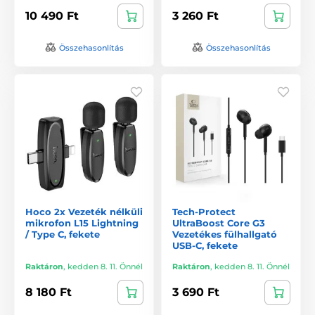
10 490 Ft
3 260 Ft
Összehasonlítás
Összehasonlítás
Hoco 2x Vezeték nélküli
Tech-Protect
mikrofon L15 Lightning
UltraBoost Core G3
/ Type C, fekete
Vezetékes fülhallgató
USB-C, fekete
Raktáron
,
kedden 8. 11. Önnél
Raktáron
,
kedden 8. 11. Önnél
8 180 Ft
3 690 Ft