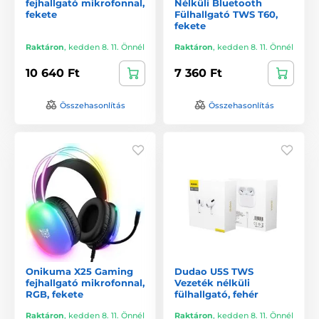
fejhallgató mikrofonnal,
Nélküli Bluetooth
fekete
Fülhallgató TWS T60,
fekete
Raktáron
,
kedden 8. 11. Önnél
Raktáron
,
kedden 8. 11. Önnél
10 640 Ft
7 360 Ft
Összehasonlítás
Összehasonlítás
Onikuma X25 Gaming
Dudao U5S TWS
fejhallgató mikrofonnal,
Vezeték nélküli
RGB, fekete
fülhallgató, fehér
Raktáron
,
kedden 8. 11. Önnél
Raktáron
,
kedden 8. 11. Önnél