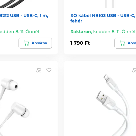
212 USB - USB-C, 1 m,
XO kábel NB103 USB - USB-C,
fehér
edden 8. 11. Önnél
Raktáron
,
kedden 8. 11. Önnél
1 790 Ft
Kosárba
Kos