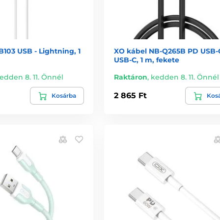
103 USB - Lightning, 1
XO kábel NB-Q265B PD USB-C
USB-C, 1 m, fekete
edden 8. 11. Önnél
Raktáron
,
kedden 8. 11. Önnél
2 865 Ft
Kosárba
Kos