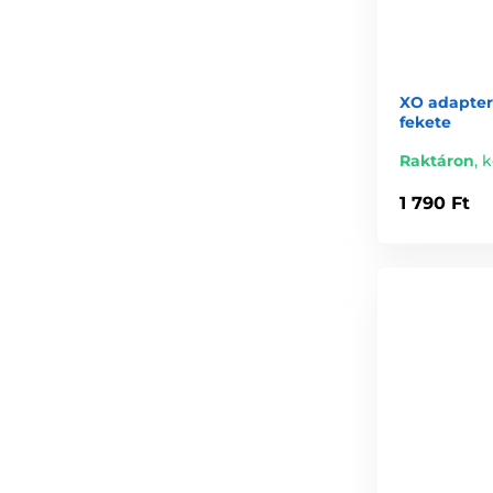
XO adapter
fekete
Raktáron
,
k
1 790 Ft