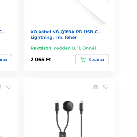
 -
XO kábel NB-Q189A PD USB-C -
Lightning, 1 m, fehér
Raktáron
,
kedden 8. 11. Önnél
2 065 Ft
árba
Kosárba