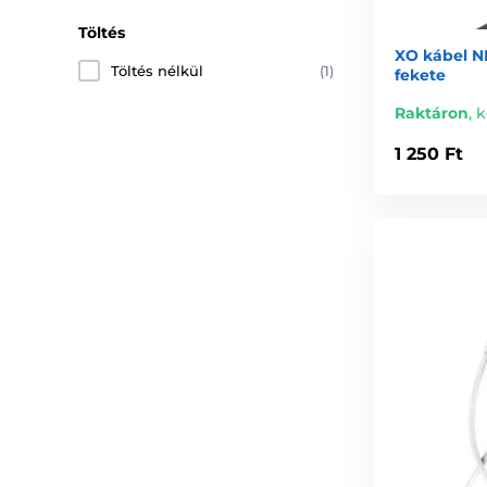
Töltés
XO kábel NB
Töltés nélkül
(1)
fekete
Raktáron
,
k
1 250 Ft