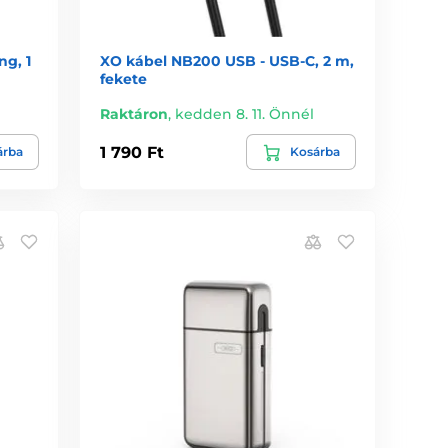
ng, 1
XO kábel NB200 USB - USB-C, 2 m,
fekete
Raktáron
,
kedden 8. 11. Önnél
1 790 Ft
árba
Kosárba