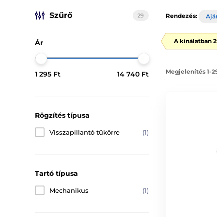
Szűrő
29
Rendezés:
Ajá
A kínálatban 
Ár
Megjelenítés 1-2
1 295 Ft
14 740 Ft
Rögzítés típusa
Visszapillantó tükörre
(1)
Tartó típusa
Mechanikus
(1)