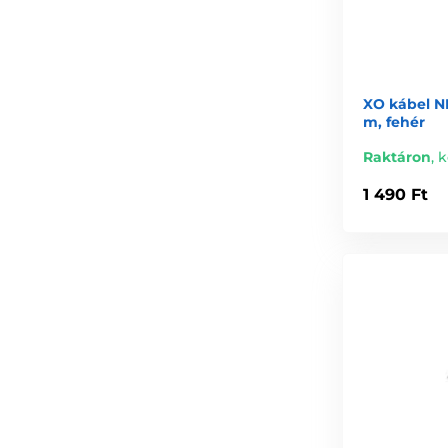
XO kábel NB
m, fehér
Raktáron
,
k
1 490 Ft