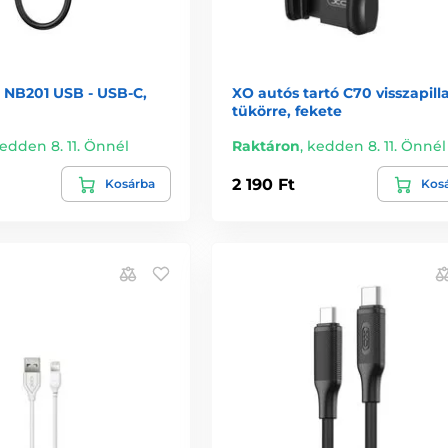
 NB201 USB - USB-C,
XO autós tartó C70 visszapill
tükörre, fekete
edden 8. 11. Önnél
Raktáron
,
kedden 8. 11. Önnél
2 190 Ft
Kosárba
Kos