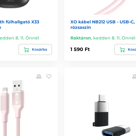
h fülhallgató X33
XO kábel NB212 USB - USB-C, 
e
rózsaszín
edden 8. 11. Önnél
Raktáron
,
kedden 8. 11. Önnél
1 590 Ft
Kosárba
Kos