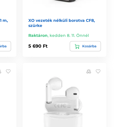
1 m,
XO vezeték nélküli borotva CF8,
szürke
Raktáron
,
kedden 8. 11. Önnél
5 690 Ft
árba
Kosárba