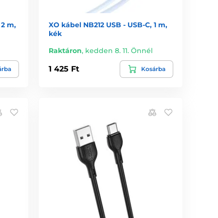
 2 m,
XO kábel NB212 USB - USB-C, 1 m,
kék
Raktáron
,
kedden 8. 11. Önnél
1 425 Ft
árba
Kosárba