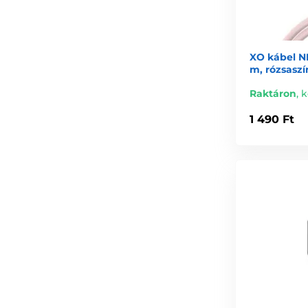
XO kábel NB
m, rózsaszí
Raktáron
,
k
1 490 Ft