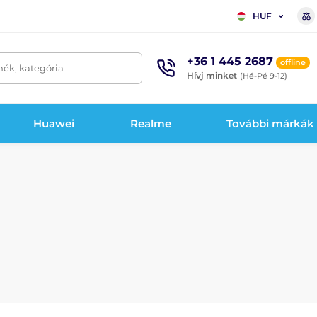
HUF
+36 1 445 2687
offline
mék, kategória
Hívj minket
(Hé-Pé 9-12)
Huawei
Realme
További márkák