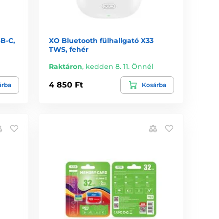
B-C,
XO Bluetooth fülhallgató X33
TWS, fehér
Raktáron
,
kedden 8. 11. Önnél
4 850 Ft
árba
Kosárba