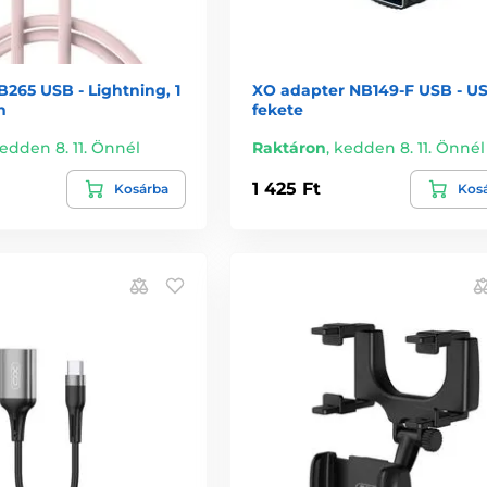
265 USB - Lightning, 1
XO adapter NB149-F USB - US
n
fekete
edden 8. 11. Önnél
Raktáron
,
kedden 8. 11. Önnél
1 425 Ft
Kosárba
Kos