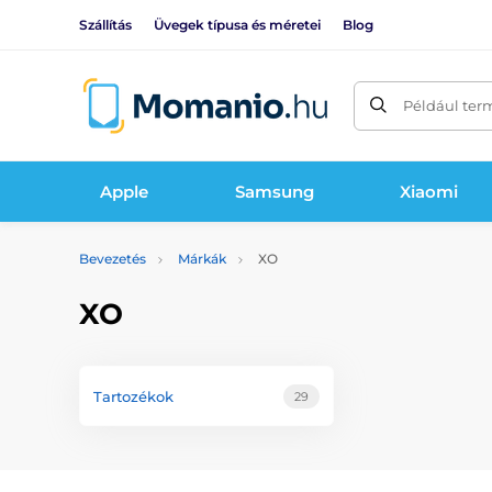
Szállítás
Üvegek típusa és méretei
Blog
Például ter
Apple
Samsung
Xiaomi
Bevezetés
Márkák
XO
XO
Tartozékok
29