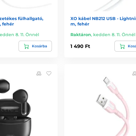
etékes fülhallgató,
XO kábel NB212 USB - Lightni
 fehér
m, fehér
edden 8. 11. Önnél
Raktáron
,
kedden 8. 11. Önnél
1 490 Ft
Kosárba
Kos