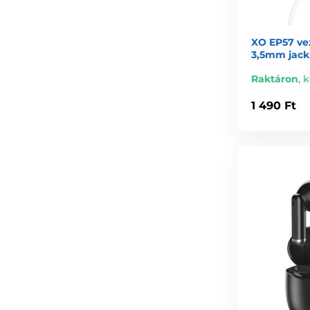
XO EP57 vez
3,5mm jack,
Raktáron
,
k
1 490 Ft