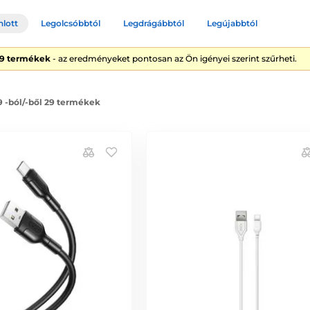
nlott
Legolcsóbbtól
Legdrágábbtól
Legújabbtól
29 termékek
- az eredményeket pontosan az Ön igényei szerint szűrheti.
9 -ból/-ből 29 termékek