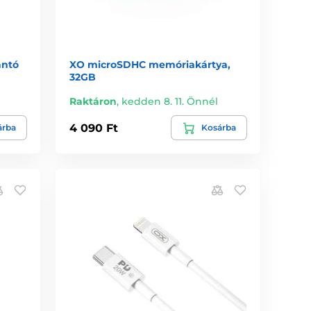
antó
XO microSDHC memóriakártya,
32GB
Raktáron
,
kedden 8. 11. Önnél
4 090 Ft
árba
Kosárba