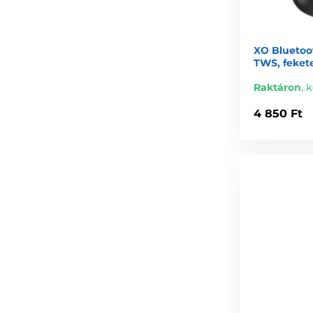
XO Bluetoot
TWS, feket
Raktáron
,
k
4 850 Ft