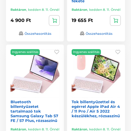
fekete
Raktáron
,
kedden 8. 11. Önnél
Raktáron
,
kedden 8. 11. Önnél
4 900 Ft
19 655 Ft
Összehasonlítás
Összehasonlítás
Ingyenes szállítás
Ingyenes szállítás
Bluetooth
Tok billentyűzettel és
billentyűzetet
egérrel Apple iPad Air 4
tartalmazó tok
/ 11 Pro / Air 5 2022
Samsung Galaxy Tab S7
készülékhez, rózsaszínű
FE / S7 Plus, rózsaszínű
Raktáron
,
kedden 8. 11. Önnél
Raktáron
,
kedden 8. 11. Önnél