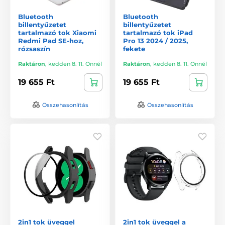
Bluetooth
Bluetooth
billentyűzetet
billentyűzetet
tartalmazó tok Xiaomi
tartalmazó tok iPad
Redmi Pad SE-hoz,
Pro 13 2024 / 2025,
rózsaszín
fekete
Raktáron
,
kedden 8. 11. Önnél
Raktáron
,
kedden 8. 11. Önnél
19 655 Ft
19 655 Ft
Összehasonlítás
Összehasonlítás
2in1 tok üveggel
2in1 tok üveggel a