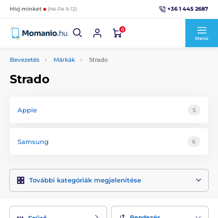
+36 1 445 2687
Hívj minket
(Hé-Pé 9-12)
0
Menü
Bevezetés
Márkák
Strado
Strado
Apple
5
Samsung
6
További kategóriák megjelenítése
Rendezés
Szűrő