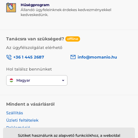
Hűségprogram
Állandó ügyfeleinknek érdekes kedvezményekkel
kedveskedünk.
Tanácsra van szükséged?
offline
Az ügyfélszolgálat elérhető
+36 1 445 2687
info@momanio.hu
Hol találsz bennünket
Magyar
Mindent a vásárlásról
Szállítás
Üzleti feltételek
Reklamáció
Termék visszaküldése
Sütiket használunk az alapvető funkciókhoz, a weboldal