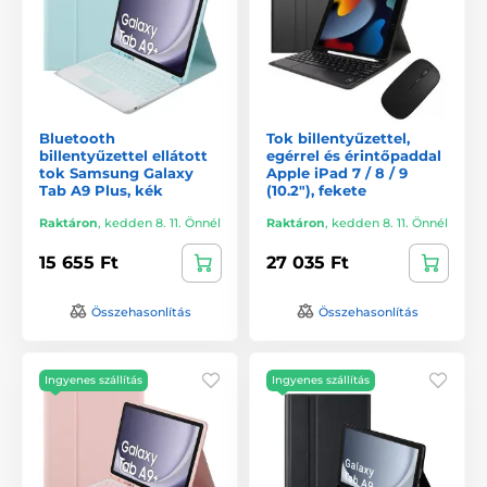
Bluetooth
Tok billentyűzettel,
billentyűzettel ellátott
egérrel és érintőpaddal
tok Samsung Galaxy
Apple iPad 7 / 8 / 9
Tab A9 Plus, kék
(10.2"), fekete
Raktáron
,
kedden 8. 11. Önnél
Raktáron
,
kedden 8. 11. Önnél
15 655 Ft
27 035 Ft
Összehasonlítás
Összehasonlítás
Ingyenes szállítás
Ingyenes szállítás