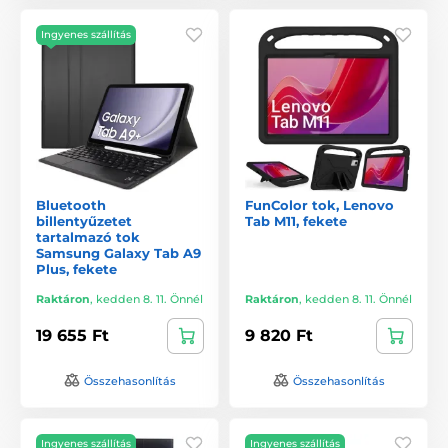
Ingyenes szállítás
Bluetooth
FunColor tok, Lenovo
billentyűzetet
Tab M11, fekete
tartalmazó tok
Samsung Galaxy Tab A9
Plus, fekete
Raktáron
,
kedden 8. 11. Önnél
Raktáron
,
kedden 8. 11. Önnél
19 655 Ft
9 820 Ft
Összehasonlítás
Összehasonlítás
Ingyenes szállítás
Ingyenes szállítás