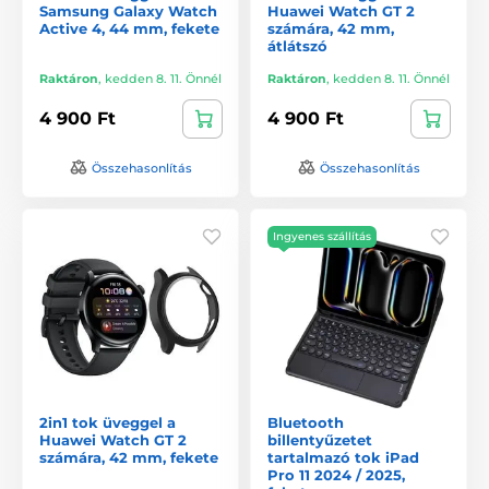
Samsung Galaxy Watch
Huawei Watch GT 2
Active 4, 44 mm, fekete
számára, 42 mm,
átlátszó
Raktáron
,
kedden 8. 11. Önnél
Raktáron
,
kedden 8. 11. Önnél
4 900 Ft
4 900 Ft
Összehasonlítás
Összehasonlítás
Ingyenes szállítás
2in1 tok üveggel a
Bluetooth
Huawei Watch GT 2
billentyűzetet
számára, 42 mm, fekete
tartalmazó tok iPad
Pro 11 2024 / 2025,