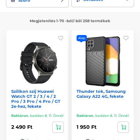
Megjelenítés 1-70 -ból/-ből 258 termékek
Alap
Szilikon szíj Huawei
Thunder tok, Samsung
Watch GT 2 / 3 / 4 / 2
Galaxy A22 4G, fekete
Pro / 3 Pro / 4 Pro / GT
2e-hez, fekete
Raktáron
,
kedden 8. 11. Önnél
Raktáron
,
kedden 8. 11. Önnél
2 490 Ft
1 950 Ft