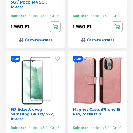
5G / Poco M4 5G ,
fekete
Raktáron
,
kedden 8. 11. Önnél
Raktáron
,
kedden 8. 11. Önnél
1 950 Ft
1 950 Ft
Összehasonlítás
Összehasonlítás
Alap
Alap
5D Edzett üveg
Magnet Case, iPhone 15
Samsung Galaxy S22,
Pro, rózsaszín
fekete
Raktáron
,
kedden 8. 11. Önnél
Raktáron
,
kedden 8. 11. Önnél