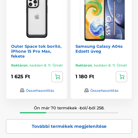
Outer Space tok borító,
Samsung Galaxy A04s
iPhone 15 Pro Max,
Edzett üveg
fekete
Raktáron
,
kedden 8. 11. Önnél
Raktáron
,
kedden 8. 11. Önnél
1 625 Ft
1 180 Ft
Összehasonlítás
Összehasonlítás
Ön már 70 termékek -ból/-ből 258.
További termékek megjelenítése