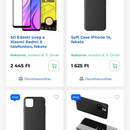
5D Edzett üveg a
Soft Case iPhone 14,
Xiaomi Redmi 9
fekete
telefonhoz, fekete
Raktáron
,
kedden 8. 11. Önnél
Raktáron
,
kedden 8. 11. Önnél
2 445 Ft
1 625 Ft
Összehasonlítás
Összehasonlítás
Alap
Alap