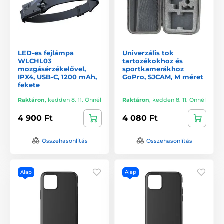
LED-es fejlámpa
Univerzális tok
WLCHL03
tartozékokhoz és
mozgásérzékelővel,
sportkamerákhoz
IPX4, USB-C, 1200 mAh,
GoPro, SJCAM, M méret
fekete
Raktáron
,
kedden 8. 11. Önnél
Raktáron
,
kedden 8. 11. Önnél
4 900 Ft
4 080 Ft
Összehasonlítás
Összehasonlítás
Alap
Alap