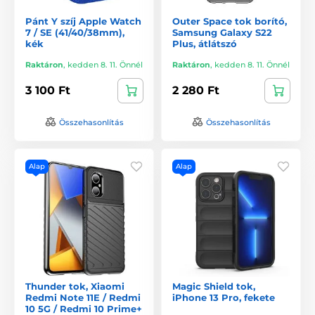
Pánt Y szíj Apple Watch
Outer Space tok borító,
7 / SE (41/40/38mm),
Samsung Galaxy S22
kék
Plus, átlátszó
Raktáron
,
kedden 8. 11. Önnél
Raktáron
,
kedden 8. 11. Önnél
3 100 Ft
2 280 Ft
Összehasonlítás
Összehasonlítás
Alap
Alap
Thunder tok, Xiaomi
Magic Shield tok,
Redmi Note 11E / Redmi
iPhone 13 Pro, fekete
10 5G / Redmi 10 Prime+