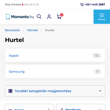
+36 1 445 2687
Hívj minket
(Hé-Pé 9-12)
0
Menü
Bevezetés
Márkák
Hurtel
Hurtel
Apple
132
Samsung
51
További kategóriák megjelenítése
Rendezés
Szűrő