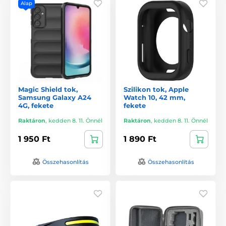
Alap
Magic Shield tok,
Szilikon tok, Apple
Samsung Galaxy A24
Watch 10, 42 mm,
4G, fekete
fekete
Raktáron
,
kedden 8. 11. Önnél
Raktáron
,
kedden 8. 11. Önnél
1 950 Ft
1 890 Ft
Összehasonlítás
Összehasonlítás