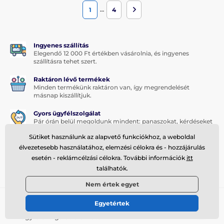
…
1
4
Ingyenes szállítás
Elegendő 12 000 Ft értékben vásárolnia, és ingyenes
szállításra tehet szert.
Raktáron lévő termékek
Minden termékünk raktáron van, így megrendelését
másnap kiszállítjuk.
Gyors ügyfélszolgálat
Pár órán belül megoldunk mindent: panaszokat, kérdéseket
vagy a termékek cseréjét.
Sütiket használunk az alapvető funkciókhoz, a weboldal
Hűségprogram
élvezetesebb használatához, elemzési célokra és - hozzájárulás
Állandó ügyfeleinknek érdekes kedvezményekkel
esetén - reklámcélzási célokra. További információk
itt
kedveskedünk.
találhatók.
Nem értek egyet
Tanácsra van szükséged?
offline
Egyetértek
Az ügyfélszolgálat elérhető