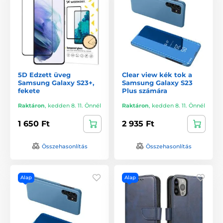
5D Edzett üveg
Clear view kék tok a
Samsung Galaxy S23+,
Samsung Galaxy S23
fekete
Plus számára
Raktáron
,
kedden 8. 11. Önnél
Raktáron
,
kedden 8. 11. Önnél
1 650 Ft
2 935 Ft
Összehasonlítás
Összehasonlítás
Alap
Alap