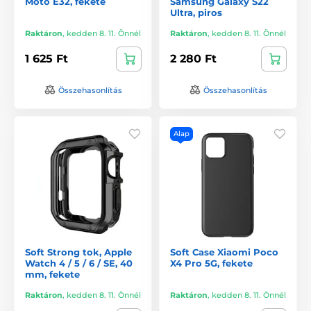
Moto E32, fekete
Samsung Galaxy S22
Ultra, piros
Raktáron
,
kedden 8. 11. Önnél
Raktáron
,
kedden 8. 11. Önnél
1 625 Ft
2 280 Ft
Összehasonlítás
Összehasonlítás
Alap
Soft Strong tok, Apple
Soft Case Xiaomi Poco
Watch 4 / 5 / 6 / SE, 40
X4 Pro 5G, fekete
mm, fekete
Raktáron
,
kedden 8. 11. Önnél
Raktáron
,
kedden 8. 11. Önnél