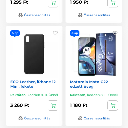
1 295 Ft
1 950 Ft
Összehasonlítás
Összehasonlítás
Alap
Alap
ECO Leather, iPhone 12
Motorola Moto G22
Mini, fekete
edzett üveg
Raktáron
,
kedden 8. 11. Önnél
Raktáron
,
kedden 8. 11. Önnél
3 260 Ft
1 180 Ft
Összehasonlítás
Összehasonlítás