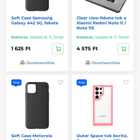
Soft Case Samsung
Clear view fekete tok a
Galaxy A42 5G, fekete
Xiaomi Redmi Note 11 /
Note 11S
Raktáron
,
kedden 8. 11. Önnél
Raktáron
,
kedden 8. 11. Önnél
1 625 Ft
4 575 Ft
Összehasonlítás
Összehasonlítás
Alap
Alap
Soft Case Motorola
Outer Space tok borító,