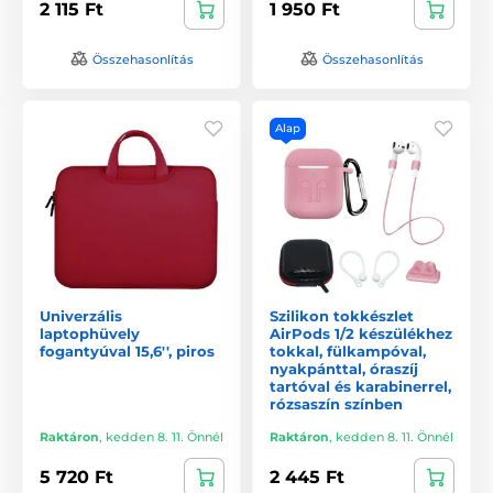
2 115 Ft
1 950 Ft
Összehasonlítás
Összehasonlítás
Alap
Univerzális
Szilikon tokkészlet
laptophüvely
AirPods 1/2 készülékhez
fogantyúval 15,6'', piros
tokkal, fülkampóval,
nyakpánttal, óraszíj
tartóval és karabinerrel,
rózsaszín színben
Raktáron
,
kedden 8. 11. Önnél
Raktáron
,
kedden 8. 11. Önnél
5 720 Ft
2 445 Ft