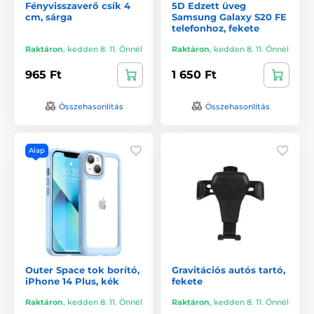
Fényvisszaverő csík 4
5D Edzett üveg
cm, sárga
Samsung Galaxy S20 FE
telefonhoz, fekete
Raktáron
,
kedden 8. 11. Önnél
Raktáron
,
kedden 8. 11. Önnél
965 Ft
1 650 Ft
Összehasonlítás
Összehasonlítás
Alap
Outer Space tok borító,
Gravitációs autós tartó,
iPhone 14 Plus, kék
fekete
Raktáron
,
kedden 8. 11. Önnél
Raktáron
,
kedden 8. 11. Önnél