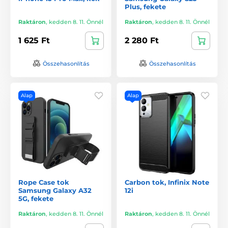
Plus, fekete
Raktáron
,
kedden 8. 11. Önnél
Raktáron
,
kedden 8. 11. Önnél
1 625 Ft
2 280 Ft
Összehasonlítás
Összehasonlítás
Alap
Alap
Rope Case tok
Carbon tok, Infinix Note
Samsung Galaxy A32
12i
5G, fekete
Raktáron
,
kedden 8. 11. Önnél
Raktáron
,
kedden 8. 11. Önnél