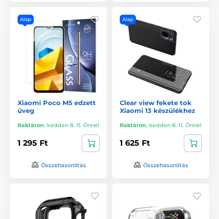
Alap
Alap
Xiaomi Poco M5 edzett
Clear view fekete tok
üveg
Xiaomi 13 készülékhez
Raktáron
,
kedden 8. 11. Önnél
Raktáron
,
kedden 8. 11. Önnél
1 295 Ft
1 625 Ft
Összehasonlítás
Összehasonlítás