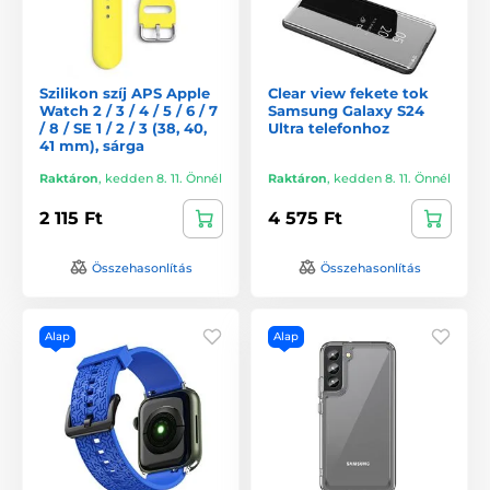
Szilikon szíj APS Apple
Clear view fekete tok
Watch 2 / 3 / 4 / 5 / 6 / 7
Samsung Galaxy S24
/ 8 / SE 1 / 2 / 3 (38, 40,
Ultra telefonhoz
41 mm), sárga
Raktáron
,
kedden 8. 11. Önnél
Raktáron
,
kedden 8. 11. Önnél
2 115 Ft
4 575 Ft
Összehasonlítás
Összehasonlítás
Alap
Alap