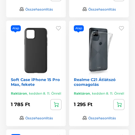
Összehasonlítás
Összehasonlítás
Alap
Alap
Soft Case iPhone 15 Pro
Realme C21 Átlátszó
Max, fekete
csomagolás
Raktáron
,
kedden 8. 11. Önnél
Raktáron
,
kedden 8. 11. Önnél
1 785 Ft
1 295 Ft
Összehasonlítás
Összehasonlítás