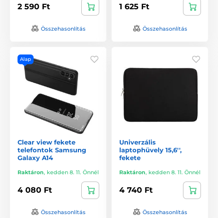
2 590 Ft
1 625 Ft
Összehasonlítás
Összehasonlítás
Alap
Clear view fekete
Univerzális
telefontok Samsung
laptophüvely 15,6'',
Galaxy A14
fekete
Raktáron
,
kedden 8. 11. Önnél
Raktáron
,
kedden 8. 11. Önnél
4 080 Ft
4 740 Ft
Összehasonlítás
Összehasonlítás