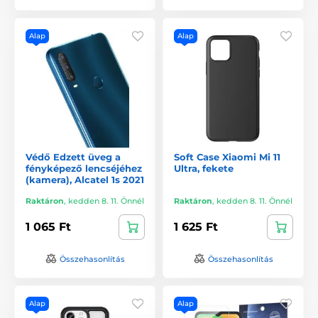
Alap
Alap
Védő Edzett üveg a
Soft Case Xiaomi Mi 11
fényképező lencséjéhez
Ultra, fekete
(kamera), Alcatel 1s 2021
Raktáron
,
kedden 8. 11. Önnél
Raktáron
,
kedden 8. 11. Önnél
1 065 Ft
1 625 Ft
Összehasonlítás
Összehasonlítás
Alap
Alap