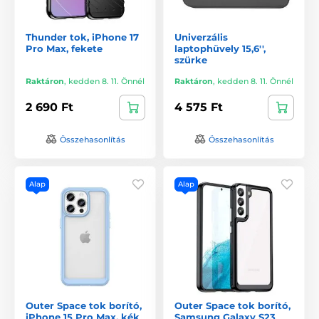
Thunder tok, iPhone 17
Univerzális
Pro Max, fekete
laptophüvely 15,6'',
szürke
Raktáron
,
kedden 8. 11. Önnél
Raktáron
,
kedden 8. 11. Önnél
2 690 Ft
4 575 Ft
Összehasonlítás
Összehasonlítás
Alap
Alap
Outer Space tok borító,
Outer Space tok borító,
iPhone 15 Pro Max, kék
Samsung Galaxy S23