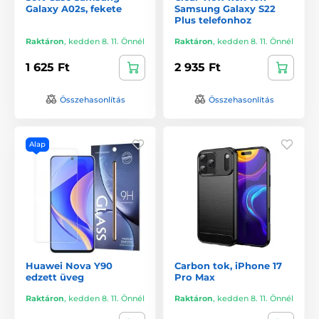
Galaxy A02s, fekete
Samsung Galaxy S22
Plus telefonhoz
Raktáron
,
kedden 8. 11. Önnél
Raktáron
,
kedden 8. 11. Önnél
1 625 Ft
2 935 Ft
Összehasonlítás
Összehasonlítás
Alap
Huawei Nova Y90
Carbon tok, iPhone 17
edzett üveg
Pro Max
Raktáron
,
kedden 8. 11. Önnél
Raktáron
,
kedden 8. 11. Önnél