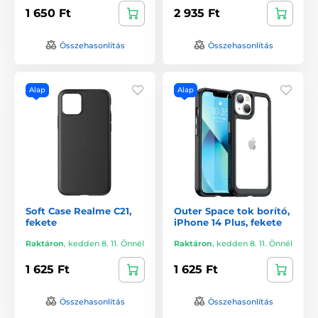
1 650 Ft
2 935 Ft
Összehasonlítás
Összehasonlítás
Alap
Alap
Soft Case Realme C21,
Outer Space tok borító,
fekete
iPhone 14 Plus, fekete
Raktáron
,
kedden 8. 11. Önnél
Raktáron
,
kedden 8. 11. Önnél
1 625 Ft
1 625 Ft
Összehasonlítás
Összehasonlítás