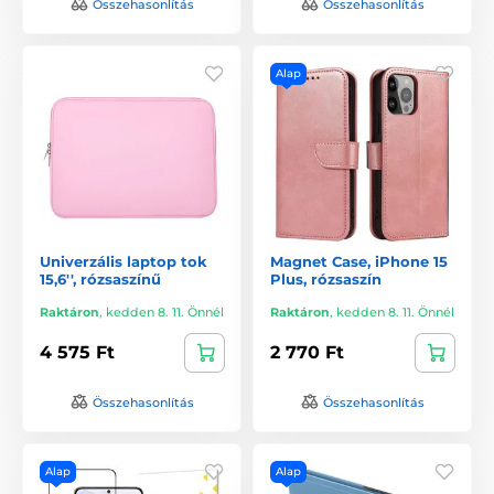
Összehasonlítás
Összehasonlítás
Alap
Univerzális laptop tok
Magnet Case, iPhone 15
15,6'', rózsaszínű
Plus, rózsaszín
Raktáron
,
kedden 8. 11. Önnél
Raktáron
,
kedden 8. 11. Önnél
4 575 Ft
2 770 Ft
Összehasonlítás
Összehasonlítás
Alap
Alap