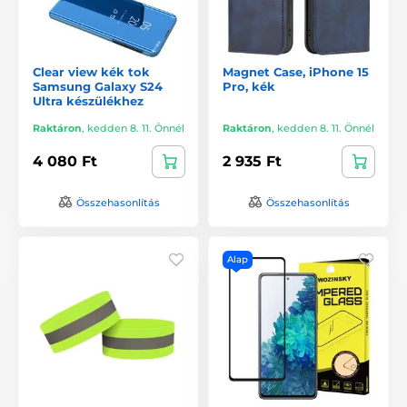
Clear view kék tok
Magnet Case, iPhone 15
Samsung Galaxy S24
Pro, kék
Ultra készülékhez
Raktáron
,
kedden 8. 11. Önnél
Raktáron
,
kedden 8. 11. Önnél
4 080 Ft
2 935 Ft
Összehasonlítás
Összehasonlítás
Alap