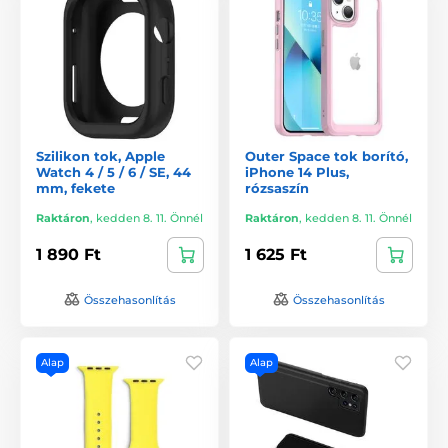
Szilikon tok, Apple
Outer Space tok borító,
Watch 4 / 5 / 6 / SE, 44
iPhone 14 Plus,
mm, fekete
rózsaszín
Raktáron
,
kedden 8. 11. Önnél
Raktáron
,
kedden 8. 11. Önnél
1 890 Ft
1 625 Ft
Összehasonlítás
Összehasonlítás
Alap
Alap