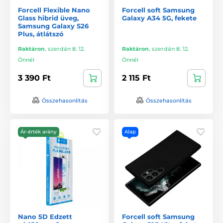
Forcell Flexible Nano
Forcell soft Samsung
Glass hibrid üveg,
Galaxy A34 5G, fekete
Samsung Galaxy S26
Plus, átlátszó
Raktáron
,
szerdán 8. 12.
Raktáron
,
szerdán 8. 12.
Önnél
Önnél
3 390 Ft
2 115 Ft
Összehasonlítás
Összehasonlítás
Ár-érték arány
Alap
Nano 5D Edzett
Forcell soft Samsung