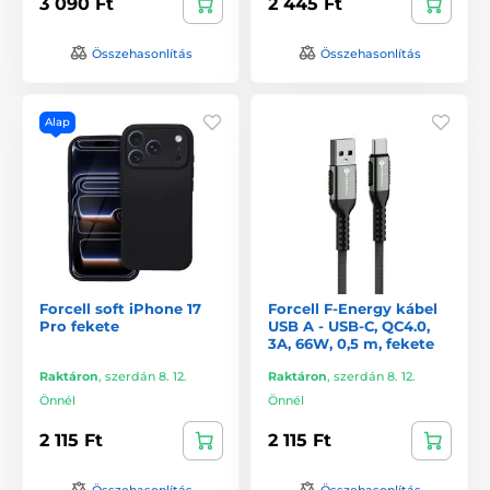
3 090 Ft
2 445 Ft
Összehasonlítás
Összehasonlítás
Alap
Forcell soft iPhone 17
Forcell F-Energy kábel
Pro fekete
USB A - USB-C, QC4.0,
3A, 66W, 0,5 m, fekete
Raktáron
,
szerdán 8. 12.
Raktáron
,
szerdán 8. 12.
Önnél
Önnél
2 115 Ft
2 115 Ft
Összehasonlítás
Összehasonlítás