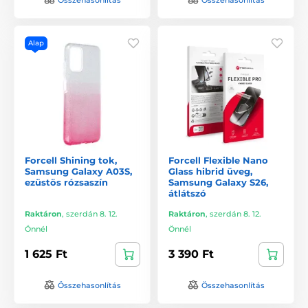
Alap
Forcell Shining tok,
Forcell Flexible Nano
Samsung Galaxy A03S,
Glass hibrid üveg,
ezüstös rózsaszín
Samsung Galaxy S26,
átlátszó
Raktáron
,
szerdán 8. 12.
Raktáron
,
szerdán 8. 12.
Önnél
Önnél
1 625 Ft
3 390 Ft
Összehasonlítás
Összehasonlítás