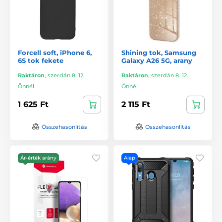
Forcell soft, iPhone 6,
Shining tok, Samsung
6S tok fekete
Galaxy A26 5G, arany
Raktáron
,
szerdán 8. 12.
Raktáron
,
szerdán 8. 12.
Önnél
Önnél
1 625 Ft
2 115 Ft
Összehasonlítás
Összehasonlítás
Ár-érték arány
Alap