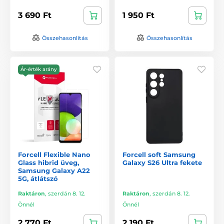
3 690 Ft
1 950 Ft
Összehasonlítás
Összehasonlítás
Ár-érték arány
Forcell Flexible Nano
Forcell soft Samsung
Glass hibrid üveg,
Galaxy S26 Ultra fekete
Samsung Galaxy A22
5G, átlátszó
Raktáron
,
szerdán 8. 12.
Raktáron
,
szerdán 8. 12.
Önnél
Önnél
2 770 Ft
2 190 Ft