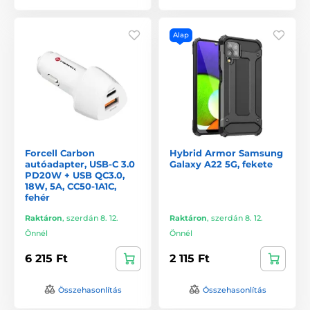
Alap
Forcell Carbon
Hybrid Armor Samsung
autóadapter, USB-C 3.0
Galaxy A22 5G, fekete
PD20W + USB QC3.0,
18W, 5A, CC50-1A1C,
fehér
Raktáron
,
szerdán 8. 12.
Raktáron
,
szerdán 8. 12.
Önnél
Önnél
6 215 Ft
2 115 Ft
Összehasonlítás
Összehasonlítás