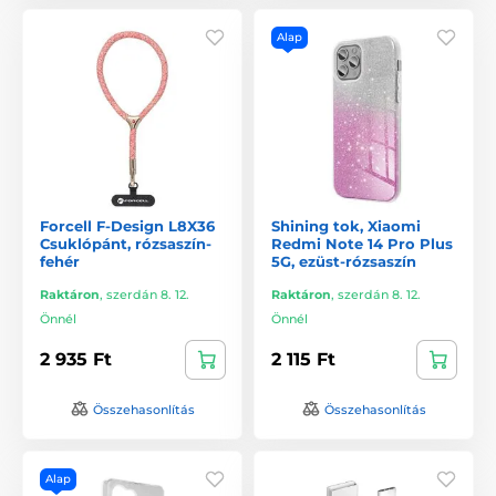
Alap
Forcell F-Design L8X36
Shining tok, Xiaomi
Csuklópánt, rózsaszín-
Redmi Note 14 Pro Plus
fehér
5G, ezüst-rózsaszín
Raktáron
,
szerdán 8. 12.
Raktáron
,
szerdán 8. 12.
Önnél
Önnél
2 935 Ft
2 115 Ft
Összehasonlítás
Összehasonlítás
Alap