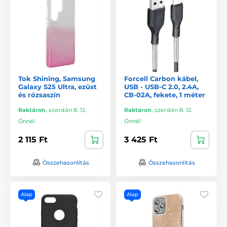
Tok Shining, Samsung
Forcell Carbon kábel,
Galaxy S25 Ultra, ezüst
USB - USB-C 2.0, 2.4A,
és rózsaszín
CB-02A, fekete, 1 méter
Raktáron
,
szerdán 8. 12.
Raktáron
,
szerdán 8. 12.
Önnél
Önnél
2 115 Ft
3 425 Ft
Összehasonlítás
Összehasonlítás
Alap
Alap