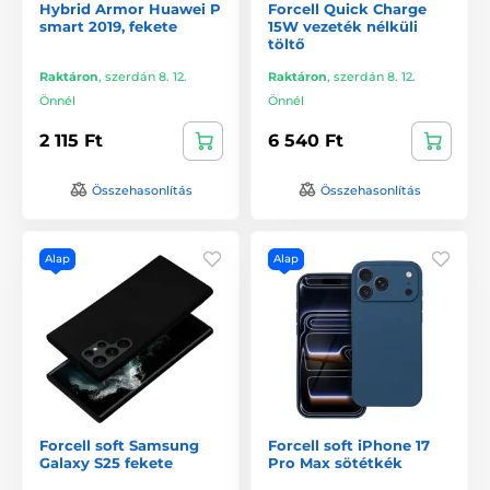
Hybrid Armor Huawei P
Forcell Quick Charge
smart 2019, fekete
15W vezeték nélküli
töltő
Raktáron
,
szerdán 8. 12.
Raktáron
,
szerdán 8. 12.
Önnél
Önnél
2 115 Ft
6 540 Ft
Összehasonlítás
Összehasonlítás
Alap
Alap
Forcell soft Samsung
Forcell soft iPhone 17
Galaxy S25 fekete
Pro Max sötétkék