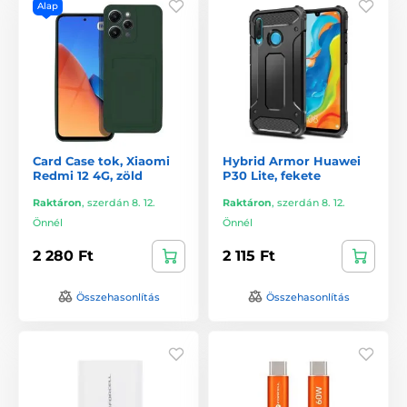
Alap
Card Case tok, Xiaomi
Hybrid Armor Huawei
Redmi 12 4G, zöld
P30 Lite, fekete
Raktáron
,
szerdán 8. 12.
Raktáron
,
szerdán 8. 12.
Önnél
Önnél
2 280 Ft
2 115 Ft
Összehasonlítás
Összehasonlítás