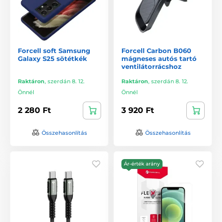
Forcell soft Samsung
Forcell Carbon B060
Galaxy S25 sötétkék
mágneses autós tartó
ventilátorrácshoz
Raktáron
,
szerdán 8. 12.
Raktáron
,
szerdán 8. 12.
Önnél
Önnél
2 280 Ft
3 920 Ft
Összehasonlítás
Összehasonlítás
Ár-érték arány