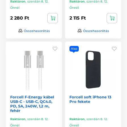
Raktáron
,
szerdán 8. 12.
Raktáron
,
szerdán 8. 12.
Önnél
Önnél
2 280 Ft
2 115 Ft
Összehasonlítás
Összehasonlítás
Alap
Forcell F-Energy kábel
Forcell soft iPhone 13
USB-C - USB-C, QC4.0,
Pro fekete
PD, 5A, 240W, 1,2 m,
fehér
Raktáron
,
szerdán 8. 12.
Raktáron
,
szerdán 8. 12.
Önnél
Önnél