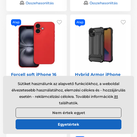
Összehasonlítás
Összehasonlítás
Alap
Alap
Forcell soft iPhone 16
Hybrid Armor iPhone
piros
14, fekete
Sütiket használunk az alapvető funkciókhoz, a weboldal
Raktáron
,
szerdán 8. 12.
Raktáron
,
szerdán 8. 12.
élvezetesebb használatához, elemzési célokra és - hozzájárulás
Önnél
Önnél
esetén - reklámcélzási célokra. További információk
itt
találhatók.
2 115 Ft
2 115 Ft
Nem értek egyet
Összehasonlítás
Összehasonlítás
Egyetértek