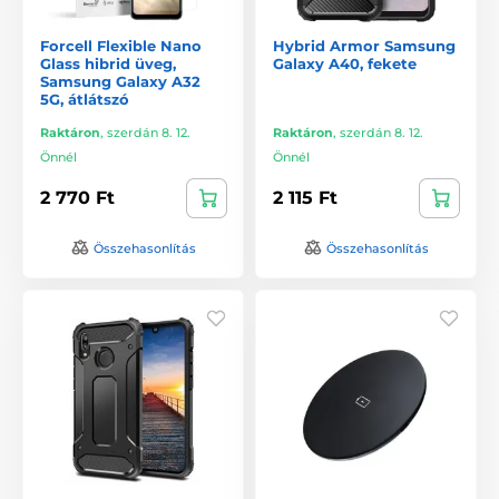
Forcell Flexible Nano
Hybrid Armor Samsung
Glass hibrid üveg,
Galaxy A40, fekete
Samsung Galaxy A32
5G, átlátszó
Raktáron
,
szerdán 8. 12.
Raktáron
,
szerdán 8. 12.
Önnél
Önnél
2 770 Ft
2 115 Ft
Összehasonlítás
Összehasonlítás