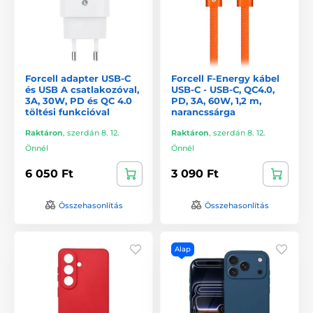
Forcell adapter USB-C
Forcell F-Energy kábel
és USB A csatlakozóval,
USB-C - USB-C, QC4.0,
3A, 30W, PD és QC 4.0
PD, 3A, 60W, 1,2 m,
töltési funkcióval
narancssárga
Raktáron
,
szerdán 8. 12.
Raktáron
,
szerdán 8. 12.
Önnél
Önnél
6 050 Ft
3 090 Ft
Összehasonlítás
Összehasonlítás
Alap