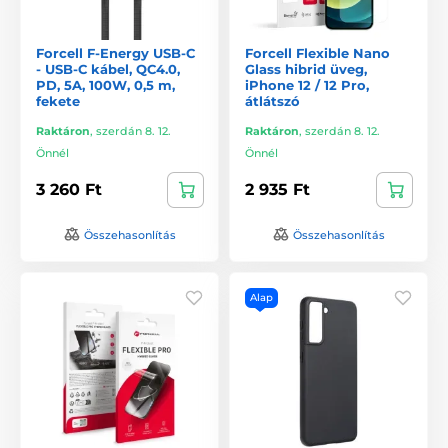
Forcell F-Energy USB-C
Forcell Flexible Nano
- USB-C kábel, QC4.0,
Glass hibrid üveg,
PD, 5A, 100W, 0,5 m,
iPhone 12 / 12 Pro,
fekete
átlátszó
Raktáron
,
szerdán 8. 12.
Raktáron
,
szerdán 8. 12.
Önnél
Önnél
3 260 Ft
2 935 Ft
Összehasonlítás
Összehasonlítás
Alap