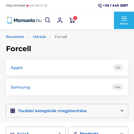
+36 1 445 2687
Hívj minket
(Hé-Pé 9-12)
0
Menü
Bevezetés
Márkák
Forcell
Forcell
Apple
94
Samsung
144
További kategóriák megjelenítése
Rendezés
Szűrő