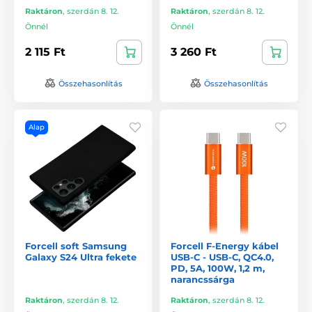
Raktáron
,
szerdán 8. 12.
Raktáron
,
szerdán 8. 12.
Önnél
Önnél
2 115 Ft
3 260 Ft
Összehasonlítás
Összehasonlítás
Alap
Forcell soft Samsung
Forcell F-Energy kábel
Galaxy S24 Ultra fekete
USB-C - USB-C, QC4.0,
PD, 5A, 100W, 1,2 m,
narancssárga
Raktáron
,
szerdán 8. 12.
Raktáron
,
szerdán 8. 12.