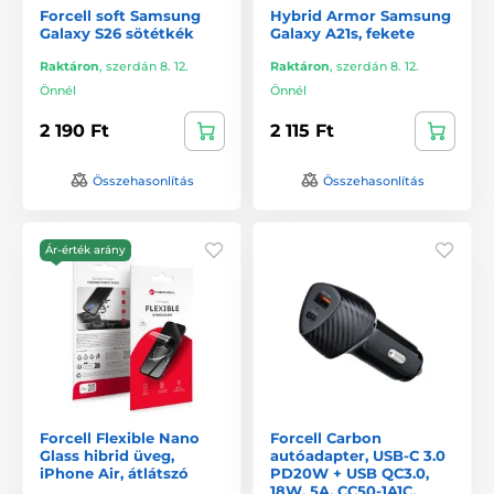
Forcell soft Samsung
Hybrid Armor Samsung
Galaxy S26 sötétkék
Galaxy A21s, fekete
Raktáron
,
szerdán 8. 12.
Raktáron
,
szerdán 8. 12.
Önnél
Önnél
2 190 Ft
2 115 Ft
Összehasonlítás
Összehasonlítás
Ár-érték arány
Forcell Flexible Nano
Forcell Carbon
Glass hibrid üveg,
autóadapter, USB-C 3.0
iPhone Air, átlátszó
PD20W + USB QC3.0,
18W, 5A, CC50-1A1C,