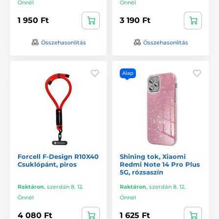
Önnél
Önnél
1 950 Ft
3 190 Ft
Összehasonlítás
Összehasonlítás
Alap
Forcell F-Design R10X40
Shining tok, Xiaomi
Csuklópánt, piros
Redmi Note 14 Pro Plus
5G, rózsaszín
Raktáron
,
szerdán 8. 12.
Raktáron
,
szerdán 8. 12.
Önnél
Önnél
4 080 Ft
1 625 Ft