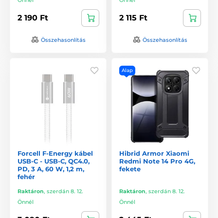
2 190 Ft
2 115 Ft
Összehasonlítás
Összehasonlítás
Alap
Forcell F-Energy kábel
Hibrid Armor Xiaomi
USB-C - USB-C, QC4.0,
Redmi Note 14 Pro 4G,
PD, 3 A, 60 W, 1,2 m,
fekete
fehér
Raktáron
,
szerdán 8. 12.
Raktáron
,
szerdán 8. 12.
Önnél
Önnél