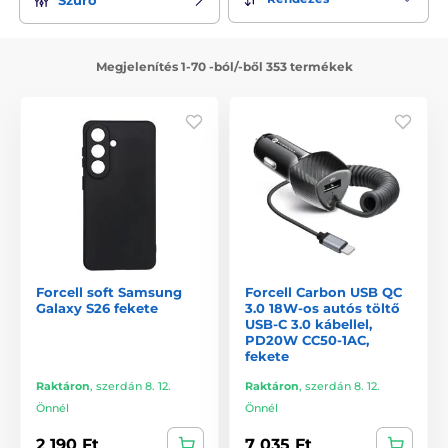
Megjelenítés 1-70 -ból/-ből 353 termékek
Forcell soft Samsung
Forcell Carbon USB QC
Galaxy S26 fekete
3.0 18W-os autós töltő
USB-C 3.0 kábellel,
PD20W CC50-1AC,
fekete
Raktáron
,
szerdán 8. 12.
Raktáron
,
szerdán 8. 12.
Önnél
Önnél
2 190 Ft
7 035 Ft