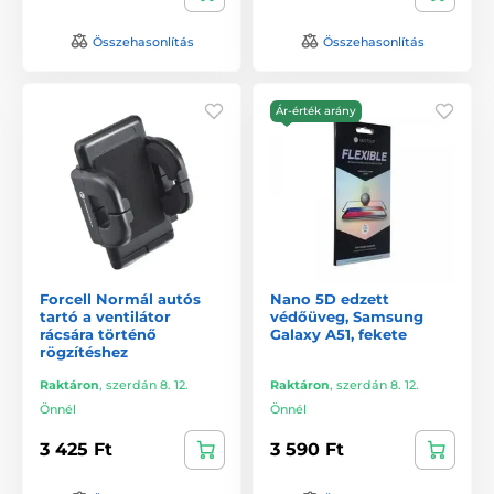
Összehasonlítás
Összehasonlítás
Ár-érték arány
Forcell Normál autós
Nano 5D edzett
tartó a ventilátor
védőüveg, Samsung
rácsára történő
Galaxy A51, fekete
rögzítéshez
Raktáron
,
szerdán 8. 12.
Raktáron
,
szerdán 8. 12.
Önnél
Önnél
3 425 Ft
3 590 Ft