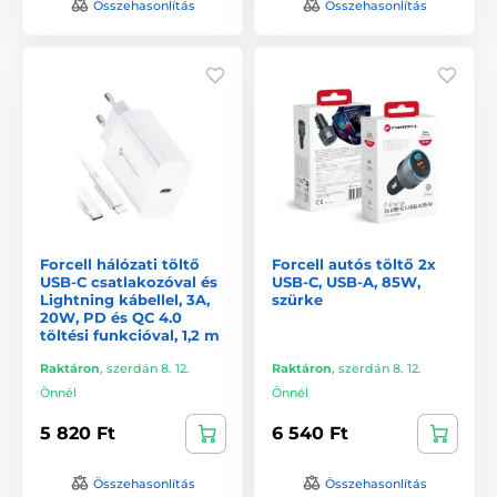
Összehasonlítás
Összehasonlítás
Forcell hálózati töltő
Forcell autós töltő 2x
USB-C csatlakozóval és
USB-C, USB-A, 85W,
Lightning kábellel, 3A,
szürke
20W, PD és QC 4.0
töltési funkcióval, 1,2 m
Raktáron
,
szerdán 8. 12.
Raktáron
,
szerdán 8. 12.
Önnél
Önnél
5 820 Ft
6 540 Ft
Összehasonlítás
Összehasonlítás