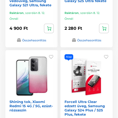
védőüveg, Samsung
Galaxy S25 Ultra fekete
Galaxy S21 Ultra, fekete
Raktáron
,
szerdán 8. 12.
Raktáron
,
szerdán 8. 12.
Önnél
Önnél
4 900 Ft
2 280 Ft
Összehasonlítás
Összehasonlítás
Alap
Shining tok, Xiaomi
Forcell Ultra Clear
Redmi 15 4G / 5G, ezüst-
edzett üveg, Samsung
rózsaszín
Galaxy S24 Plus / S25
Plus, fekete