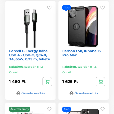
Alap
Forcell F-Energy kábel
Carbon tok, IPhone 13
USB A - USB-C, QC4.0,
Pro Max
3A, 66W, 0,25 m, fekete
Raktáron
,
szerdán 8. 12.
Raktáron
,
szerdán 8. 12.
Önnél
Önnél
1 460 Ft
1 625 Ft
Összehasonlítás
Összehasonlítás
Ár-érték arány
Alap