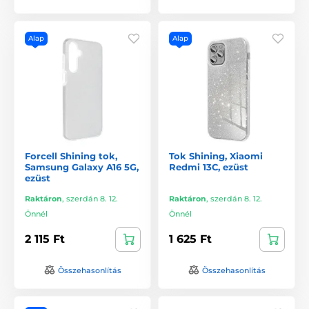
Alap
Alap
Forcell Shining tok,
Tok Shining, Xiaomi
Samsung Galaxy A16 5G,
Redmi 13C, ezüst
ezüst
Raktáron
,
szerdán 8. 12.
Raktáron
,
szerdán 8. 12.
Önnél
Önnél
2 115 Ft
1 625 Ft
Összehasonlítás
Összehasonlítás