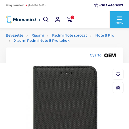
+36 1 445 2687
Hívj minket
(Hé-Pé 9-12)
0
Menü
Bevezetés
Xiaomi
Redmi Note sorozat
Note 8 Pro
Xiaomi Redmi Note 8 Pro tokok
Gyártó