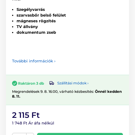
Szegélyvarrás
szarvasbőr belső felület
mágneses rögzítés
TV állvány
dokumentum zseb
További információk ›
Szállítási módok ›
Raktáron 3 db
Megrendelések 9. 8. 16:00, várható kézbesítés:
Önnél kedden
8. 11.
2 115 Ft
1 748 Ft Ár áfa nélkül