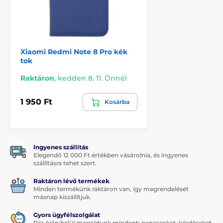
A tok TV-
állvánnyá alakítható
, így kényelmesen
nézhetnek együtt filmeket és videókat, nézhetnek
fotókat vagy böngészhetnek az interneten.
A tok belsejében egy
kis zseb
is található pénz,
hitelkártyák vagy személyes dokumentumok
Xiaomi Redmi Note 8 Pro kék
tok
tárolására.
Raktáron
,
kedden 8. 11. Önnél
A Xiaomi Redmi
Note 8 PRO
tokot nálunk
több
színben
megvásárolhatod, ha pedig nem tetszik, nézz
szét más
Tokok Xiaomi telefonokhoz
termékek
1 950 Ft
Kosárba
között.
Az
Note 8 PRO
tokot nálunk
több színben
is
megvásárolhatod.
Ingyenes szállítás
Elegendő 12 000 Ft értékben vásárolnia, és ingyenes
szállításra tehet szert.
Raktáron lévő termékek
Minden termékünk raktáron van, így megrendelését
másnap kiszállítjuk.
Gyors ügyfélszolgálat
Pár órán belül megoldunk mindent: panaszokat, kérdéseket