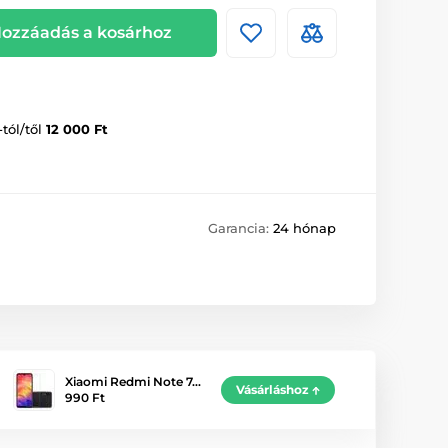
ozzáadás a kosárhoz
-tól/től
12 000 Ft
Garancia:
24 hónap
Xiaomi Redmi Note 7…
Vásárláshoz
990 Ft