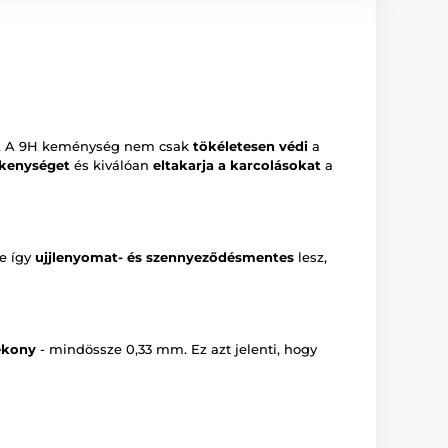
 A 9H keménység nem csak
tökéletesen védi
a
ékenységet
és kiválóan
eltakarja a karcolásokat
a
je így
ujjlenyomat- és szennyeződésmentes
lesz,
ékony
- mindössze 0,33 mm. Ez azt jelenti, hogy