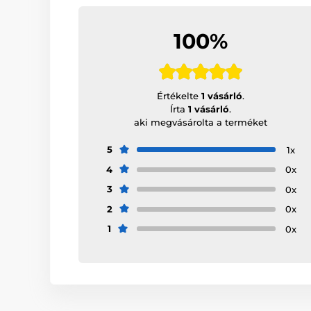
100%
Értékelte
1 vásárló
.
Írta
1 vásárló
.
aki megvásárolta a terméket
5
1x
4
0x
3
0x
2
0x
1
0x