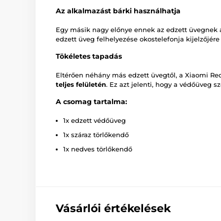
Az alkalmazást bárki használhatja
Egy másik nagy előnye ennek az edzett üvegnek
edzett üveg felhelyezése okostelefonja kijelzőjére
Tökéletes tapadás
Eltérően néhány más edzett üvegtől, a Xiaomi R
teljes felületén
. Ez azt jelenti, hogy a védőüveg 
A csomag tartalma:
1x edzett védőüveg
1x száraz törlőkendő
1x nedves törlőkendő
Vásárlói értékelések