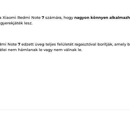
 a Xiaomi Redmi Note
7
számára, hogy
nagyon könnyen alkalmazh
 gyerekjáték lesz.
edmi Note
7
edzett üveg teljes felületét ragasztóval borítják, amely b
szélei nem hámlanak le vagy nem válnak le.