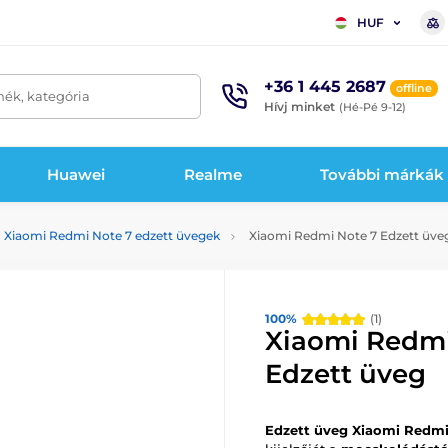
HUF
+36 1 445 2687
offline
mék, kategória
Hívj minket
(Hé-Pé 9-12)
Huawei
Realme
További márkák
Xiaomi Redmi Note 7 edzett üvegek
Xiaomi Redmi Note 7 Edzett üve
100%
(1)
Xiaomi Redmi
Edzett üveg
Edzett üveg Xiaomi Redmi