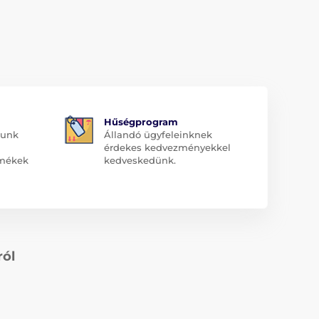
Hűségprogram
dunk
Állandó ügyfeleinknek
érdekes kedvezményekkel
rmékek
kedveskedünk.
ról