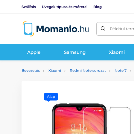
Szállítás
Üvegek típusa és méretei
Blog
Például ter
Apple
Samsung
Xiaomi
Bevezetés
Xiaomi
Redmi Note sorozat
Note 7
Alap