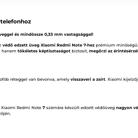
 telefonhoz
üveggel és mindössze 0,33 mm vastagsággal!
az
védő edzett üveg Xiaomi Redmi Note 7-hez
prémium minőségű.
, hanem
tökéletes képtisztaságot
biztosít,
megőrzi az érintésérz
eofób réteggel van bevonva, amely
visszaveri a zsírt
. Xiaomi kijelző
a Xiaomi Redmi Note
7
számára készült edzett védőüveg
nagyon v
zőjén.