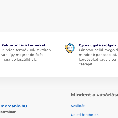
Raktáron lévő termékek
Gyors ügyfélszolgálat
Minden termékünk raktáron
Pár órán belül megol
van, így megrendelését
mindent: panaszokat,
másnap kiszállítjuk.
kérdéseket vagy a te
cseréjét.
Mindent a vásárlás
@momanio.hu
Szállítás
j
bármikor
Üzleti feltételek