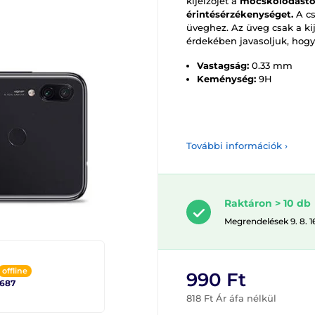
kijelzőjét a
mocskolódástól
érintésérzékenységet.
A c
üveghez. Az üveg csak a ki
érdekében javasoljuk, hogy
Vastagság:
0.33 mm
Keménység:
9H
További információk ›
Raktáron > 10 db
Megrendelések 9. 8. 1
offline
990 Ft
2687
818 Ft Ár áfa nélkül