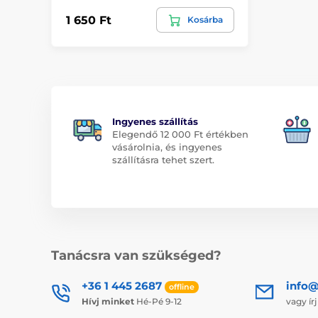
1 650 Ft
Kosárba
Ingyenes szállítás
Elegendő 12 000 Ft értékben
vásárolnia, és ingyenes
szállításra tehet szert.
Tanácsra van szükséged?
+36 1 445 2687
info
offline
Hívj minket
Hé-Pé 9-12
vagy ír