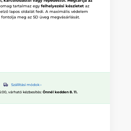
, karcolódástól vagy repedéstől.
Megtartja az
somag tartalmaz egy
felhelyezési készletet
az
jelző lapos oldalát fedi. A maximális védelem
 fontolja meg az 5D üveg megvásárlását.
Szállítási módok ›
6:00, várható kézbesítés:
Önnél kedden 8. 11.