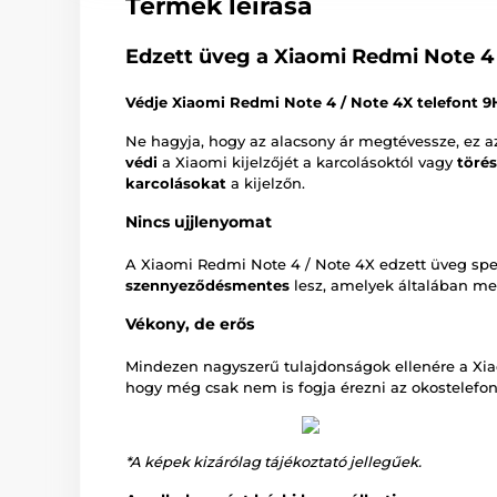
Termék leírása
Edzett üveg a Xiaomi Redmi Note 4 
Védje Xiaomi Redmi Note 4 / Note 4X telefont 
Ne hagyja, hogy az alacsony ár megtévessze, ez 
védi
a Xiaomi kijelzőjét a karcolásoktól vagy
törés
karcolásokat
a kijelzőn.
Nincs ujjlenyomat
A Xiaomi Redmi Note 4 / Note 4X edzett üveg spec
szennyeződésmentes
lesz, amelyek általában me
Vékony, de erős
Mindezen nagyszerű tulajdonságok ellenére a Xi
hogy még csak nem is fogja érezni az okostelefon 
*A képek kizárólag tájékoztató jellegűek.