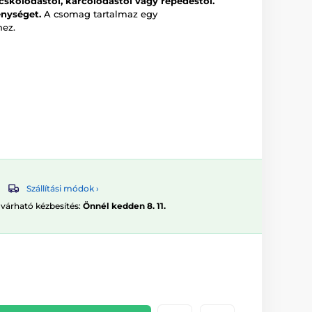
skolódástól, karcolódástól vagy repedéstől.
enységet.
A csomag tartalmaz egy
ez.
Szállítási módok ›
 várható kézbesítés:
Önnél kedden 8. 11.