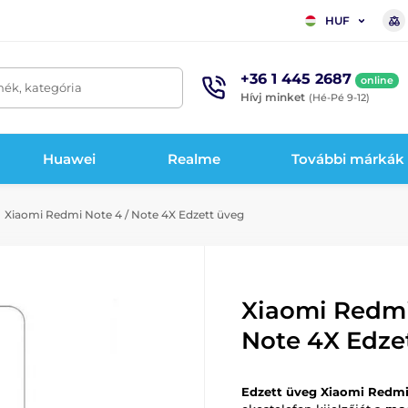
HUF
+36 1 445 2687
online
mék, kategória
Hívj minket
(Hé-Pé 9-12)
Huawei
Realme
További márkák
Xiaomi Redmi Note 4 / Note 4X Edzett üveg
Xiaomi Redmi
Note 4X Edze
Edzett üveg Xiaomi Redmi