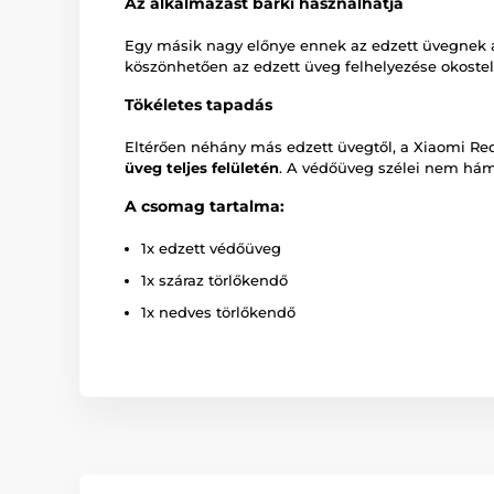
Az alkalmazást bárki használhatja
Egy másik nagy előnye ennek az edzett üvegnek 
köszönhetően az edzett üveg felhelyezése okostele
Tökéletes tapadás
Eltérően néhány más edzett üvegtől, a Xiaomi Redm
üveg teljes felületén
. A védőüveg szélei nem hám
A csomag tartalma:
1x edzett védőüveg
1x száraz törlőkendő
1x nedves törlőkendő