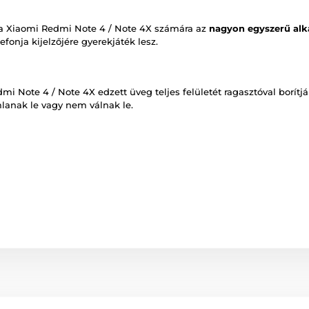
a Xiaomi Redmi Note 4 / Note 4X számára az
nagyon egyszerű al
fonja kijelzőjére gyerekjáték lesz.
i Note 4 / Note 4X edzett üveg teljes felületét ragasztóval borítjá
lanak le vagy nem válnak le.