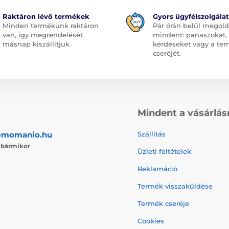
Raktáron lévő termékek
Gyors ügyfélszolgálat
Minden termékünk raktáron
Pár órán belül megol
van, így megrendelését
mindent: panaszokat,
másnap kiszállítjuk.
kérdéseket vagy a te
cseréjét.
Mindent a vásárlás
@momanio.hu
Szállítás
j
bármikor
Üzleti feltételek
Reklamáció
Termék visszaküldése
Termék cseréje
Cookies