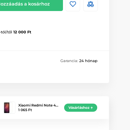
ozzáadás a kosárhoz
-tól/től
12 000 Ft
Garancia:
24 hónap
Xiaomi Redmi Note 4…
Vásárláshoz
1 065 Ft