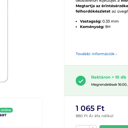
okostelefon kijelzőjét a
moc
Megtartja az érintésérzék
felhordókészletet
az üvegh
Vastagság:
0.33 mm
Keménység:
9H
További információk ›
Raktáron > 10 db
Megrendelések 16:00,
1 065 Ft
online
2687
880 Ft Ár áfa nélkül