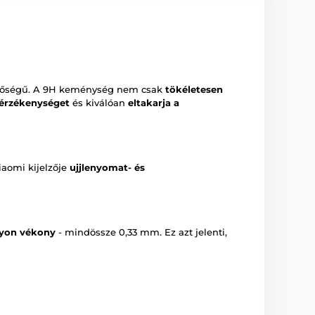
ségű. A 9H keménység nem csak
tökéletesen
sérzékenységet
és kiválóan
eltakarja a
Xiaomi kijelzője
ujjlenyomat- és
yon vékony
- mindössze 0,33 mm. Ez azt jelenti,