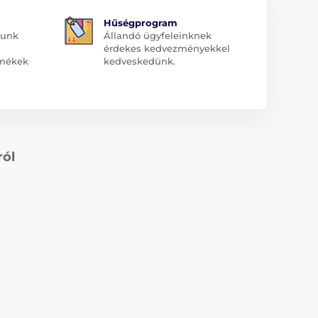
Hűségprogram
dunk
Állandó ügyfeleinknek
érdekes kedvezményekkel
rmékek
kedveskedünk.
ról