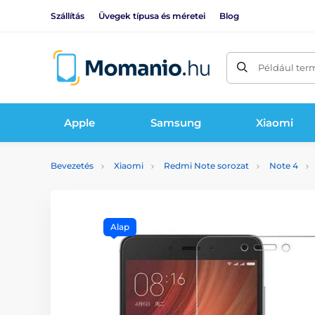
Szállítás
Üvegek típusa és méretei
Blog
Például ter
Apple
Samsung
Xiaomi
Bevezetés
Xiaomi
Redmi Note sorozat
Note 4
Alap