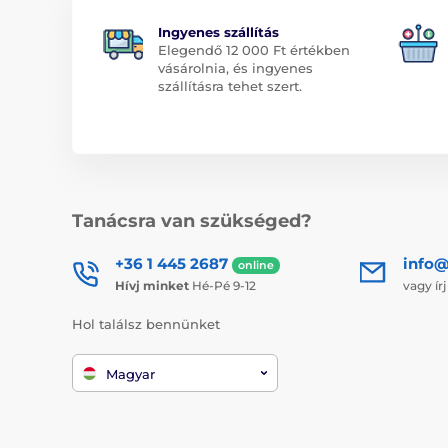
Ingyenes szállítás
Elegendő 12 000 Ft értékben
vásárolnia, és ingyenes
szállításra tehet szert.
Tanácsra van szükséged?
+36 1 445 2687
info
online
Hívj minket
Hé-Pé 9-12
vagy ír
Hol találsz bennünket
Magyar