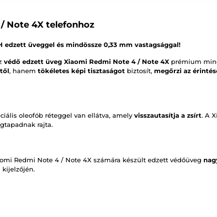
/ Note 4X telefonhoz
9H edzett üveggel és mindössze 0,33 mm vastagsággal!
az
védő edzett üveg Xiaomi Redmi Note 4 / Note 4X
prémium minő
től
, hanem
tökéletes képi tisztaságot
biztosít,
megőrzi az érinté
iális oleofób réteggel van ellátva, amely
visszautasítja a zsírt
. A 
gtapadnak rajta.
aomi Redmi Note 4 / Note 4X számára készült edzett védőüveg
nag
kijelzőjén.