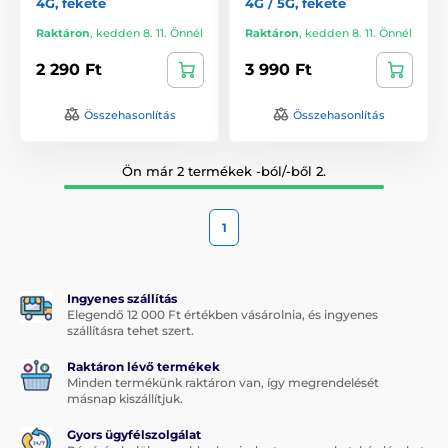
4G, fekete
4G / 5G, fekete
Raktáron
,
kedden 8. 11. Önnél
Raktáron
,
kedden 8. 11. Önnél
2 290 Ft
3 990 Ft
Összehasonlítás
Összehasonlítás
Ön már 2 termékek -ból/-ből 2.
1
Ingyenes szállítás
Elegendő 12 000 Ft értékben vásárolnia, és ingyenes
szállításra tehet szert.
Raktáron lévő termékek
Minden termékünk raktáron van, így megrendelését
másnap kiszállítjuk.
Gyors ügyfélszolgálat