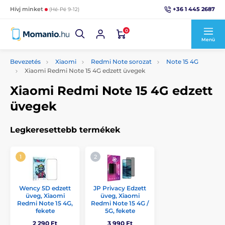
+36 1 445 2687
Hívj minket
(Hé-Pé 9-12)
0
Menü
Bevezetés
Xiaomi
Redmi Note sorozat
Note 15 4G
Xiaomi Redmi Note 15 4G edzett üvegek
Xiaomi Redmi Note 15 4G edzett
üvegek
Legkeresettebb termékek
Wency 5D edzett
JP Privacy Edzett
üveg, Xiaomi
üveg, Xiaomi
Redmi Note 15 4G,
Redmi Note 15 4G /
fekete
5G, fekete
2 290 Ft
3 990 Ft