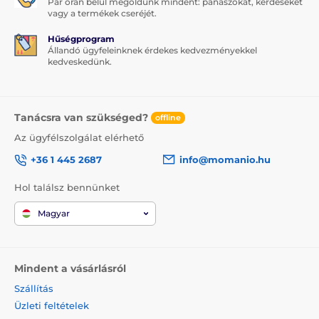
Pár órán belül megoldunk mindent: panaszokat, kérdéseket
vagy a termékek cseréjét.
Hűségprogram
Állandó ügyfeleinknek érdekes kedvezményekkel
kedveskedünk.
Tanácsra van szükséged?
offline
Az ügyfélszolgálat elérhető
+36 1 445 2687
info@momanio.hu
Hol találsz bennünket
Magyar
Mindent a vásárlásról
Szállítás
Üzleti feltételek