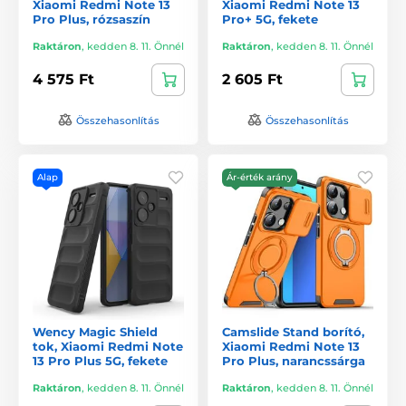
Xiaomi Redmi Note 13
Xiaomi Redmi Note 13
Pro Plus, rózsaszín
Pro+ 5G, fekete
Raktáron
,
kedden 8. 11. Önnél
Raktáron
,
kedden 8. 11. Önnél
4 575 Ft
2 605 Ft
Összehasonlítás
Összehasonlítás
Alap
Ár-érték arány
Wency Magic Shield
Camslide Stand borító,
tok, Xiaomi Redmi Note
Xiaomi Redmi Note 13
13 Pro Plus 5G, fekete
Pro Plus, narancssárga
Raktáron
,
kedden 8. 11. Önnél
Raktáron
,
kedden 8. 11. Önnél