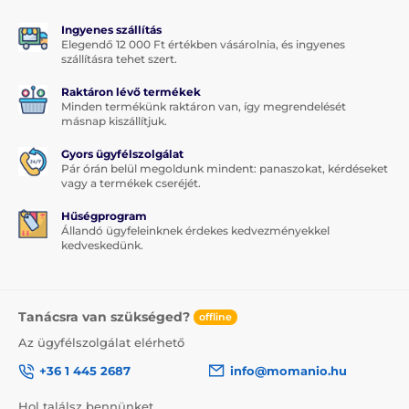
Ingyenes szállítás
Elegendő 12 000 Ft értékben vásárolnia, és ingyenes
szállításra tehet szert.
Raktáron lévő termékek
Minden termékünk raktáron van, így megrendelését
másnap kiszállítjuk.
Gyors ügyfélszolgálat
Pár órán belül megoldunk mindent: panaszokat, kérdéseket
vagy a termékek cseréjét.
Hűségprogram
Állandó ügyfeleinknek érdekes kedvezményekkel
kedveskedünk.
Tanácsra van szükséged?
offline
Az ügyfélszolgálat elérhető
+36 1 445 2687
info@momanio.hu
Hol találsz bennünket