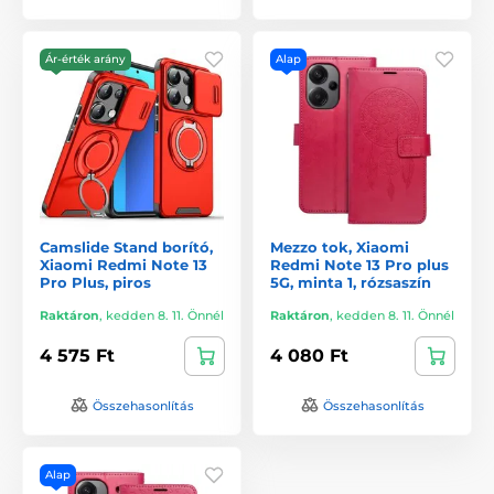
Ár-érték arány
Alap
Camslide Stand borító,
Mezzo tok, Xiaomi
Xiaomi Redmi Note 13
Redmi Note 13 Pro plus
Pro Plus, piros
5G, minta 1, rózsaszín
Raktáron
,
kedden 8. 11. Önnél
Raktáron
,
kedden 8. 11. Önnél
4 575 Ft
4 080 Ft
Összehasonlítás
Összehasonlítás
Alap