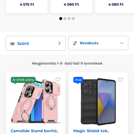
4 575 Ft
4 080 Ft
4 080 Ft
Rendezés
Szűrő
Megjelenítés 1-9 -ból/-ből 9 termékek
Ár-érték arány
Alap
Camslide Stand borító,
Magic Shield tok,