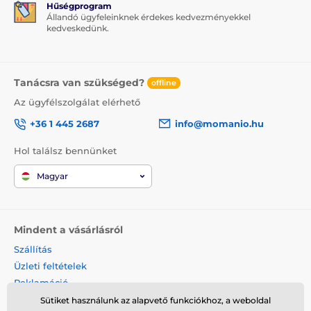
Hűségprogram
Állandó ügyfeleinknek érdekes kedvezményekkel
kedveskedünk.
Tanácsra van szükséged?
offline
Az ügyfélszolgálat elérhető
+36 1 445 2687
info@momanio.hu
Hol találsz bennünket
Magyar
Mindent a vásárlásról
Szállítás
Üzleti feltételek
Reklamáció
Termék visszaküldése
Sütiket használunk az alapvető funkciókhoz, a weboldal