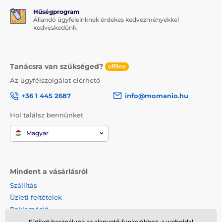
Hűségprogram
Állandó ügyfeleinknek érdekes kedvezményekkel
kedveskedünk.
Tanácsra van szükséged?
offline
Az ügyfélszolgálat elérhető
+36 1 445 2687
info@momanio.hu
Hol találsz bennünket
Magyar
Mindent a vásárlásról
Szállítás
Üzleti feltételek
Reklamáció
Termék visszaküldése
Sütiket használunk az alapvető funkciókhoz, a weboldal