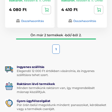
Raktáron
,
kedden 8. 11. Önnél
Raktáron
,
kedden 8. 11. Önnél
4 080 Ft
4 410 Ft
Összehasonlítás
Összehasonlítás
Ön már 2 termékek -ból/-ből 2.
1
Ingyenes szállítás
Elegendő 12 000 Ft értékben vásárolnia, és ingyenes
szállításra tehet szert.
Raktáron lévő termékek
Minden termékünk raktáron van, így megrendelését
másnap kiszállítjuk.
Gyors ügyfélszolgálat
Pár órán belül megoldunk mindent: panaszokat, kérdéseket
vagy a termékek cseréjét.