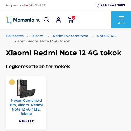
+36 1 445 2687
Hívj minket
(Hé-Pé 9-12)
0
Menü
Bevezetés
Xiaomi
Redmi Note sorozat
Note 12 4G
Xiaomi Redmi Note 12 4G tokok
Xiaomi Redmi Note 12 4G tokok
Legkeresettebb termékek
Nexeri Camshield
Pro, Xiaomi Redmi
Note 12 4G / LTE,
fekete
4 080 Ft