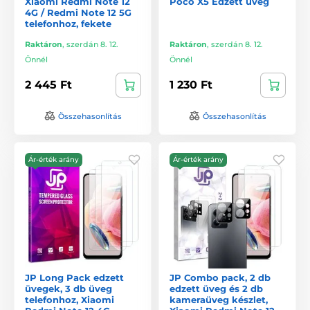
Xiaomi Redmi Note 12
Poco X5 Edzett üveg
4G / Redmi Note 12 5G
telefonhoz, fekete
Raktáron
,
szerdán 8. 12.
Raktáron
,
szerdán 8. 12.
Önnél
Önnél
2 445 Ft
1 230 Ft
Összehasonlítás
Összehasonlítás
Ár-érték arány
Ár-érték arány
JP Long Pack edzett
JP Combo pack, 2 db
üvegek, 3 db üveg
edzett üveg és 2 db
telefonhoz, Xiaomi
kameraüveg készlet,