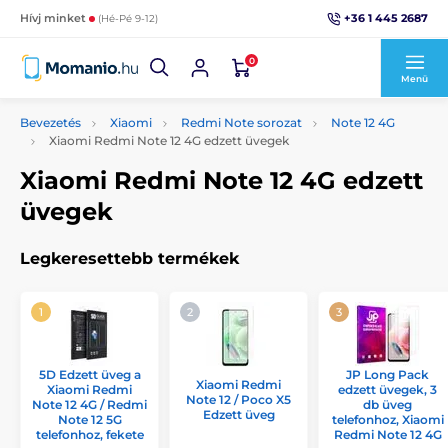
+36 1 445 2687
Hívj minket
(Hé-Pé 9-12)
0
Menü
Bevezetés
Xiaomi
Redmi Note sorozat
Note 12 4G
Xiaomi Redmi Note 12 4G edzett üvegek
Xiaomi Redmi Note 12 4G edzett
üvegek
Legkeresettebb termékek
5D Edzett üveg a
JP Long Pack
Xiaomi Redmi
Xiaomi Redmi
edzett üvegek, 3
Note 12 / Poco X5
Note 12 4G / Redmi
db üveg
Edzett üveg
Note 12 5G
telefonhoz, Xiaomi
telefonhoz, fekete
Redmi Note 12 4G