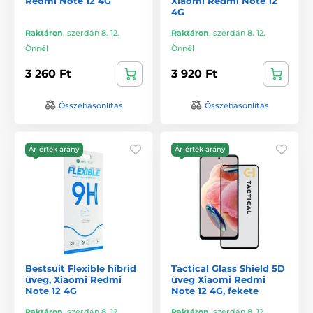
Redmi Note 12 4G
Xiaomi Redmi Note 12
4G
Raktáron
,
szerdán 8. 12.
Raktáron
,
szerdán 8. 12.
Önnél
Önnél
3 260 Ft
3 920 Ft
Összehasonlítás
Összehasonlítás
Ár-érték arány
Ár-érték arány
Bestsuit Flexible hibrid
Tactical Glass Shield 5D
üveg, Xiaomi Redmi
üveg Xiaomi Redmi
Note 12 4G
Note 12 4G, fekete
Raktáron
,
szerdán 8. 12.
Raktáron
,
szerdán 8. 12.