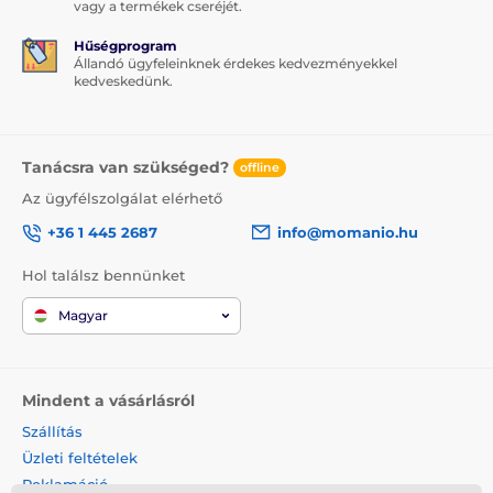
vagy a termékek cseréjét.
Hűségprogram
Állandó ügyfeleinknek érdekes kedvezményekkel
kedveskedünk.
Tanácsra van szükséged?
offline
Az ügyfélszolgálat elérhető
+36 1 445 2687
info@momanio.hu
Hol találsz bennünket
Magyar
Mindent a vásárlásról
Szállítás
Üzleti feltételek
Reklamáció