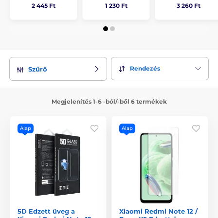
2 445 Ft
1 230 Ft
3 260 Ft
Rendezés
Szűrő
Megjelenítés 1-6 -ból/-ből 6 termékek
Alap
Alap
5D Edzett üveg a
Xiaomi Redmi Note 12 /