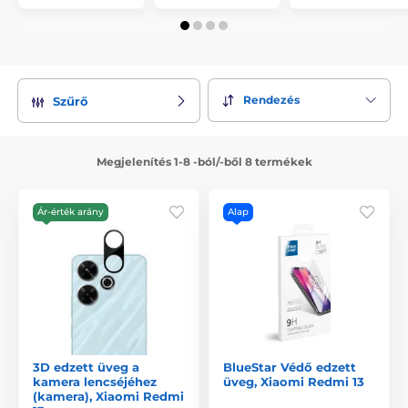
Rendezés
Szűrő
Megjelenítés 1-8 -ból/-ből 8 termékek
Ár-érték arány
Alap
3D edzett üveg a
BlueStar Védő edzett
kamera lencséjéhez
üveg, Xiaomi Redmi 13
(kamera), Xiaomi Redmi