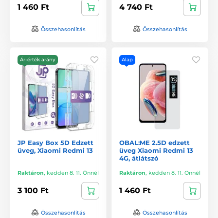
1 460 Ft
4 740 Ft
Összehasonlítás
Összehasonlítás
Ár-érték arány
Alap
JP Easy Box 5D Edzett
OBAL:ME 2.5D edzett
üveg, Xiaomi Redmi 13
üveg Xiaomi Redmi 13
4G, átlátszó
Raktáron
,
kedden 8. 11. Önnél
Raktáron
,
kedden 8. 11. Önnél
3 100 Ft
1 460 Ft
Összehasonlítás
Összehasonlítás