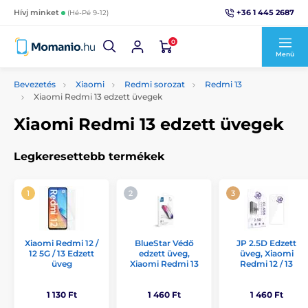
+36 1 445 2687
Hívj minket
(Hé-Pé 9-12)
0
Menü
Bevezetés
Xiaomi
Redmi sorozat
Redmi 13
Xiaomi Redmi 13 edzett üvegek
Xiaomi Redmi 13 edzett üvegek
Legkeresettebb termékek
Xiaomi Redmi 12 /
BlueStar Védő
JP 2.5D Edzett
12 5G / 13 Edzett
edzett üveg,
üveg, Xiaomi
üveg
Xiaomi Redmi 13
Redmi 12 / 13
1 130 Ft
1 460 Ft
1 460 Ft