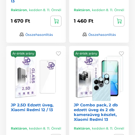
13
Raktáron
,
kedden 8. 11. Önnél
Raktáron
,
kedden 8. 11. Önnél
1 670 Ft
1 460 Ft
Összehasonlítás
Összehasonlítás
Ár-érték arány
Ár-érték arány
JP 2.5D Edzett üveg,
JP Combo pack, 2 db
Xiaomi Redmi 12 / 13
edzett üveg és 2 db
kameraüveg készlet,
Xiaomi Redmi 13
Raktáron
,
kedden 8. 11. Önnél
Raktáron
,
kedden 8. 11. Önnél