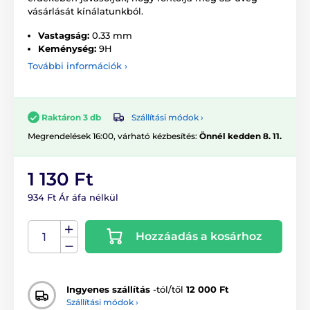
vásárlását kínálatunkból.
Vastagság:
0.33 mm
Keménység:
9H
További információk ›
Szállítási módok ›
Raktáron 3 db
Megrendelések 16:00, várható kézbesítés:
Önnél kedden 8. 11.
1 130 Ft
934 Ft Ár áfa nélkül
Hozzáadás a kosárhoz
Ingyenes szállítás
-tól/től
12 000 Ft
Szállítási módok ›