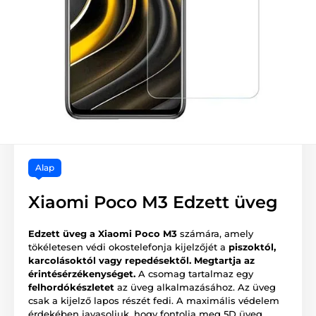
Alap
Xiaomi Poco M3 Edzett üveg
Edzett üveg a Xiaomi Poco M3
számára, amely
tökéletesen védi okostelefonja kijelzőjét a
piszoktól,
karcolásoktól vagy repedésektől.
Megtartja az
érintésérzékenységet.
A csomag tartalmaz egy
felhordókészletet
az üveg alkalmazásához. Az üveg
csak a kijelző lapos részét fedi. A maximális védelem
érdekében javasoljuk, hogy fontolja meg 5D üveg