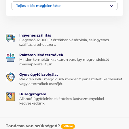
Ne hagyja, hogy az alacsony ár megtévessze, ez az
Teljes leírás megjelenítése
védő edzett üveg Xiaomi Poco M3
prémium
minőségű. A 9H keménység nem csak
tökéletesen
védi
a Xiaomi
képernyőjét
a karcolásoktól vagy
töréstől
, hanem
tökéletes képi tisztaságot
biztosít,
megőrzi az érintésérzékenységet
és kiválóan
Ingyenes szállítás
eltakarja a karcolásokat
a kijelzőn.
Elegendő 12 000 Ft értékben vásárolnia, és ingyenes
szállításra tehet szert.
Nincs ujjlenyomat
Raktáron lévő termékek
A Xiaomi Poco M3 edzett üvege speciális oleofób
Minden termékünk raktáron van, így megrendelését
másnap kiszállítjuk.
réteggel van bevonva, amely
visszaveri a zsírt.
A
telefon kijelzője így
ujjlenyomat- és
Gyors ügyfélszolgálat
szennyeződésmentes
lesz, amelyek általában
Pár órán belül megoldunk mindent: panaszokat, kérdéseket
megtapadnak rajta.
vagy a termékek cseréjét.
Vékony, de erős
Hűségprogram
Állandó ügyfeleinknek érdekes kedvezményekkel
Mindezen nagyszerű tulajdonságok ellenére a Xiaomi
kedveskedünk.
Poco M3-hoz készült edzett védőüveg
nagyon vékony
- mindössze 0,33 mm. Ez azt jelenti, hogy még csak
nem is fogja érezni az okostelefon kijelzőjén.
Tanácsra van szükséged?
offline