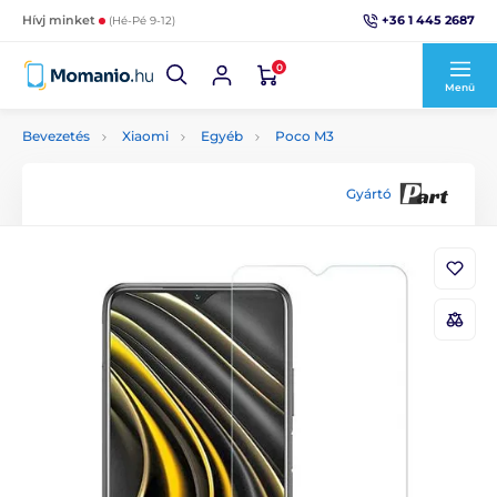
+36 1 445 2687
Hívj minket
(Hé-Pé 9-12)
0
Menü
Bevezetés
Xiaomi
Egyéb
Poco M3
Gyártó