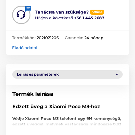
Tanácsra van szüksége?
offline
Hívjon a következő
+36 1 445 2687
Termékkód:
2021021206
Garancia:
24 hónap
Eladó adatai
Leírás és paraméterek
Termék leírása
Edzett üveg a Xiaomi Poco M3-hoz
Védje Xiaomi Poco M3 telefont egy 9H keménységű,
edzett üveggel, melynek vastagsága mindössze 0,33
mm!