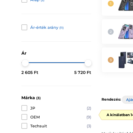
(3)
Ár-érték arány
(11)
Ár
2 605 Ft
5 720 Ft
Márka
(3)
Rendezés:
Ajá
JP
(2)
A kínálatban 
OEM
(9)
Techsuit
(3)