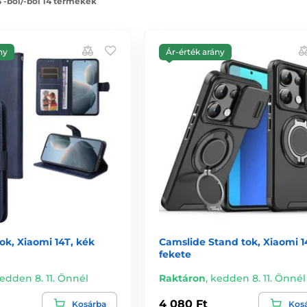
4 -ból/-ből 14 termékek
ny
Ár-érték arány
k, Xiaomi 14T, kék
Camslide Stand tok, Xiaomi 1
fekete
edden 8. 11. Önnél
Raktáron
,
kedden 8. 11. Önnél
4 080 Ft
Kosárba
Kos