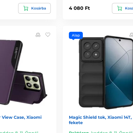
4 080 Ft
Kosárba
Kos
Alap
r View Case, Xiaomi
Magic Shield tok, Xiaomi 14T,
fekete