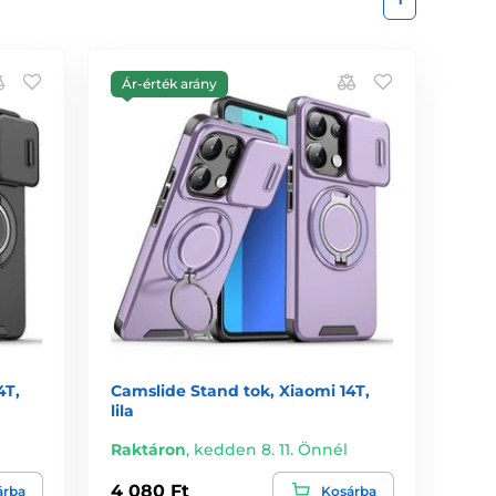
Ár-érték arány
4T,
Camslide Stand tok, Xiaomi 14T,
lila
Raktáron
,
kedden 8. 11. Önnél
4 080 Ft
árba
Kosárba