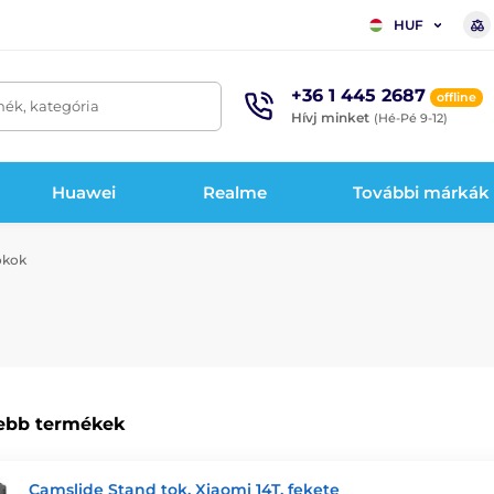
HUF
+36 1 445 2687
offline
mék, kategória
Hívj minket
(Hé-Pé 9-12)
Huawei
Realme
További márkák
okok
ebb termékek
Camslide Stand tok, Xiaomi 14T, fekete