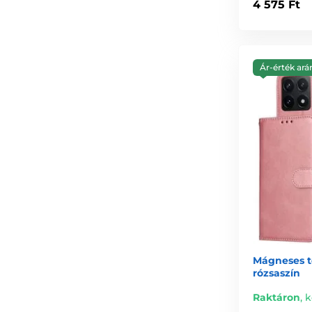
4 575 Ft
Ár-érték ará
Mágneses to
rózsaszín
Raktáron
,
k