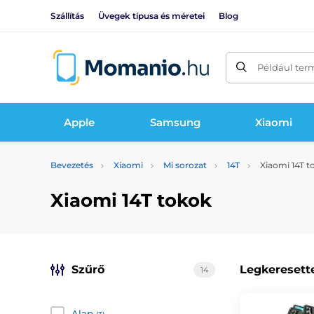
Szállítás
Üvegek típusa és méretei
Blog
Például ter
Apple
Samsung
Xiaomi
Bevezetés
Xiaomi
Mi sorozat
14T
Xiaomi 14T t
Xiaomi 14T tokok
Szűrő
Legkeresett
14
Alap