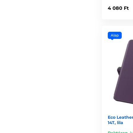
4 080 Ft
Alap
Eco Leathe
14T, lila