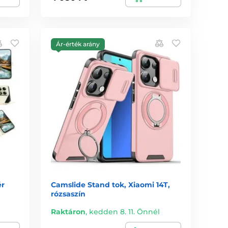
Ár-érték arány
ér
Camslide Stand tok, Xiaomi 14T,
rózsaszín
Raktáron
,
kedden 8. 11. Önnél