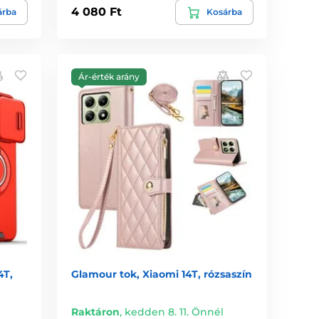
4 080 Ft
árba
Kosárba
Ár-érték arány
4T,
Glamour tok, Xiaomi 14T, rózsaszín
Raktáron
,
kedden 8. 11. Önnél