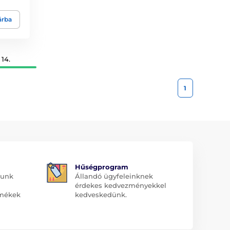
árba
14.
1
Hűségprogram
dunk
Állandó ügyfeleinknek
érdekes kedvezményekkel
rmékek
kedveskedünk.