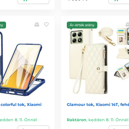
ny
Ár-érték arány
colorful tok, Xiaomi
Glamour tok, Xiaomi 14T, feh
edden 8. 11. Önnél
Raktáron
,
kedden 8. 11. Önnél