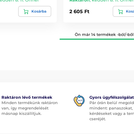
edden 8. 11. Önnél
Raktáron
,
kedden 8. 11. Önnél
2 605 Ft
Kosárba
Kos
Ön már 14 termékek -ból/-ből 
Raktáron lévő termékek
Gyors ügyfélszolgálat
Minden termékünk raktáron
Pár órán belül megol
van, így megrendelését
mindent: panaszokat,
másnap kiszállítjuk.
kérdéseket vagy a te
cseréjét.