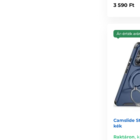
3 590 Ft
Ár-érték ará
Camslide St
kék
Raktáron
,
k