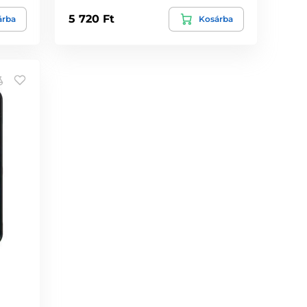
5 720 Ft
árba
Kosárba