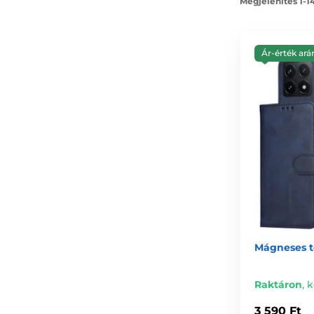
Megjelenítés 1-1
Ár-érték ará
Mágneses to
Raktáron
,
k
3 590 Ft