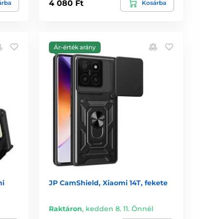
4 080 Ft
árba
Kosárba
Ár-érték arány
mi
JP CamShield, Xiaomi 14T, fekete
Raktáron
,
kedden 8. 11. Önnél