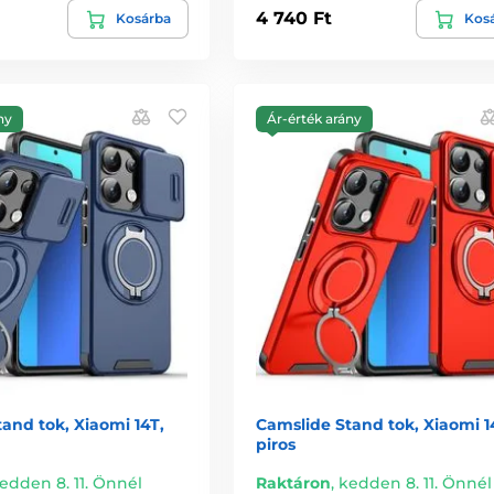
4 740 Ft
Kosárba
Kos
ny
Ár-érték arány
and tok, Xiaomi 14T,
Camslide Stand tok, Xiaomi 1
piros
edden 8. 11. Önnél
Raktáron
,
kedden 8. 11. Önnél