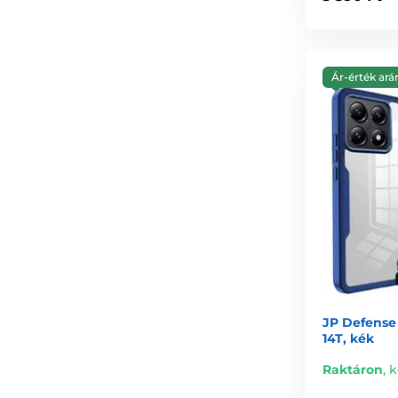
Ár-érték ará
JP Defense 
14T, kék
Raktáron
,
k