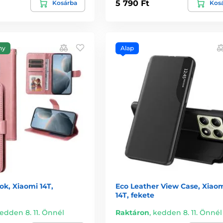
5 790 Ft
Kosárba
Kos
ny
Alap
k, Xiaomi 14T,
Eco Leather View Case, Xiao
14T, fekete
edden 8. 11. Önnél
Raktáron
,
kedden 8. 11. Önnél