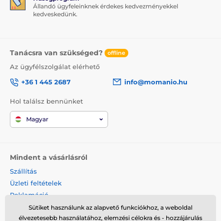
Állandó ügyfeleinknek érdekes kedvezményekkel
kedveskedünk.
Tanácsra van szükséged?
offline
Az ügyfélszolgálat elérhető
+36 1 445 2687
info@momanio.hu
Hol találsz bennünket
Magyar
Mindent a vásárlásról
Szállítás
Üzleti feltételek
Reklamáció
Termék visszaküldése
Sütiket használunk az alapvető funkciókhoz, a weboldal
élvezetesebb használatához, elemzési célokra és - hozzájárulás
Termék cseréje