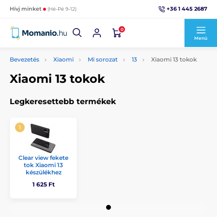
+36 1 445 2687
Hívj minket
(Hé-Pé 9-12)
0
Menü
Bevezetés
Xiaomi
Mi sorozat
13
Xiaomi 13 tokok
Xiaomi 13 tokok
Legkeresettebb termékek
Clear view fekete
tok Xiaomi 13
készülékhez
1 625 Ft