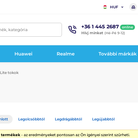
HUF
+36 1 445 2687
online
mék, kategória
Hívj minket
(Hé-Pé 9-12)
Huawei
Realme
További márkák
Lite tokok
nlott
Legolcsóbbtól
Legdrágábbtól
Legújabbtól
0 termékek
- az eredményeket pontosan az Ön igényei szerint szűrheti.