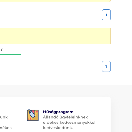
1
 0.
1
Hűségprogram
dunk
Állandó ügyfeleinknek
érdekes kedvezményekkel
rmékek
kedveskedünk.