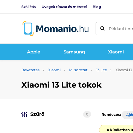
Szállítás
Üvegek típusa és méretei
Blog
Például ter
Apple
Samsung
Xiaomi
Bevezetés
Xiaomi
Mi sorozat
13 Lite
Xiaomi 13 
Xiaomi 13 Lite tokok
Szűrő
0
Rendezés:
Ajá
A kínálatban 