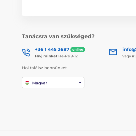
Tanácsra van szükséged?
+36 1 445 2687
info
online
Hívj minket
Hé-Pé 9-12
vagy ír
Hol találsz bennünket
Magyar