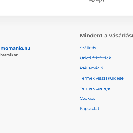
cseréjét.
Mindent a vásárlás
@momanio.hu
Szállítás
j
bármikor
Üzleti feltételek
Reklamáció
Termék visszaküldése
Termék cseréje
Cookies
Kapcsolat