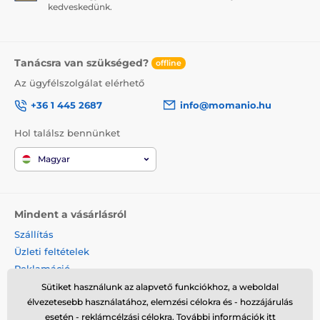
kedveskedünk.
Tanácsra van szükséged?
offline
Az ügyfélszolgálat elérhető
+36 1 445 2687
info@momanio.hu
Hol találsz bennünket
Magyar
Mindent a vásárlásról
Szállítás
Üzleti feltételek
Reklamáció
Termék visszaküldése
Sütiket használunk az alapvető funkciókhoz, a weboldal
élvezetesebb használatához, elemzési célokra és - hozzájárulás
Termék cseréje
esetén - reklámcélzási célokra. További információk
itt