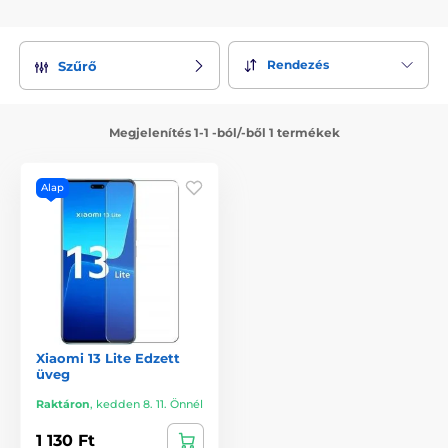
Rendezés
Szűrő
Megjelenítés 1-1 -ból/-ből 1 termékek
Alap
Xiaomi 13 Lite Edzett
üveg
Raktáron
,
kedden 8. 11. Önnél
1 130 Ft